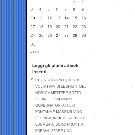
1
2
3
4
5
6
7
8
9
10
11
12
13
14
15
16
17
18
19
20
21
22
23
24
25
26
27
28
29
30
31
« Lug
Leggi gli ultimi articoli
inseriti
CE LA FARANNO QUESTA
VOLTA I PAVIDI LEGHISTI “DEL
NORD” A METTERE SOTTO
SCHIAFFO SALVINI? I
GOVERNATORI ATTILIO
FONTANA E MASSIMILIANO
FEDRIGA, INSIEME AL “DOGE”
LUCA ZAIA, SONO PRONTI A
FORMALIZZARE UNA