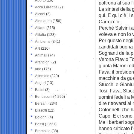
Aborto
(20)
poltrona al suo
f
Acca Larentia
(2)
La sintesi della 
Alcool
(3)
qui. E qui c’è il 
Alemanno
(150)
Carroccio.
Perchè Salvini al
Alfano
(315)
voleva e non lo 
Alitalia
(123)
Per questo negli 
Ambiente
(341)
candidati buona 
AN
(210)
Sognanti della pr
Animali
(74)
Verona Flavio To
Arancioni
(2)
giunta Maroni e
arte
(175)
Fava, il preside
Attentato
(329)
macchina da gue
Auguri
(13)
Stucchi e Gianlu
Batini
(3)
Tosi, Fava, Stucc
uomini fedeli a 
Berlusconi
(4.295)
dire ritrovarsi ai
Bersani
(234)
Colonnelli che ha
Biasotti
(12)
Capo. E ci sono r
Boldrini
(4)
Ma i barbari sogn
Bossi
(1.221)
hanno criticato 
Brambilla
(38)