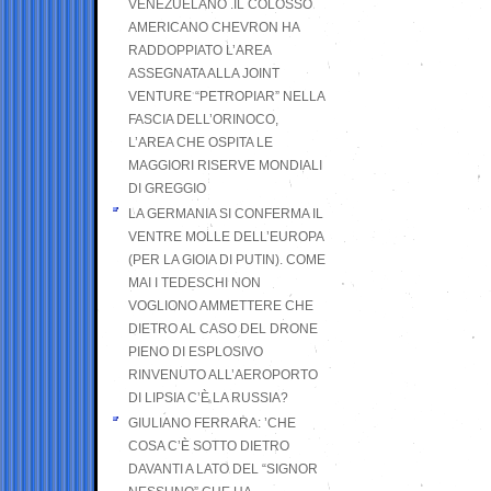
VENEZUELANO .IL COLOSSO
AMERICANO CHEVRON HA
RADDOPPIATO L’AREA
ASSEGNATA ALLA JOINT
VENTURE “PETROPIAR” NELLA
FASCIA DELL’ORINOCO,
L’AREA CHE OSPITA LE
MAGGIORI RISERVE MONDIALI
DI GREGGIO
LA GERMANIA SI CONFERMA IL
VENTRE MOLLE DELL’EUROPA
(PER LA GIOIA DI PUTIN). COME
MAI I TEDESCHI NON
VOGLIONO AMMETTERE CHE
DIETRO AL CASO DEL DRONE
PIENO DI ESPLOSIVO
RINVENUTO ALL’AEROPORTO
DI LIPSIA C’È LA RUSSIA?
GIULIANO FERRARA: ’CHE
COSA C’È SOTTO DIETRO
DAVANTI A LATO DEL “SIGNOR