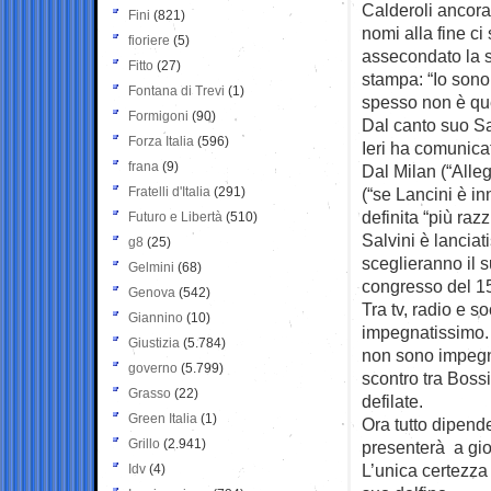
Calderoli ancora
Fini
(821)
nomi alla fine ci
fioriere
(5)
assecondato la 
Fitto
(27)
stampa: “Io sono
Fontana di Trevi
(1)
spesso non è que
Formigoni
(90)
Dal canto suo Sa
Forza Italia
(596)
Ieri ha comunica
frana
(9)
Dal Milan (“Alleg
Fratelli d'Italia
(291)
(“se Lancini è i
definita “più raz
Futuro e Libertà
(510)
Salvini è lanciat
g8
(25)
sceglieranno il 
Gelmini
(68)
congresso del 15
Genova
(542)
Tra tv, radio e s
Giannino
(10)
impegnatissimo. “
Giustizia
(5.784)
non sono impegna
governo
(5.799)
scontro tra Boss
Grasso
(22)
defilate.
Green Italia
(1)
Ora tutto dipend
Grillo
(2.941)
presenterà a gio
L’unica certezza 
Idv
(4)