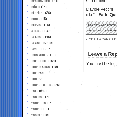
suo delfino.
Immigrazione
(734)
indulto
(14)
Davide Vecchi
inflazione
(26)
(da
“il Fatto Qu
Ingroia
(15)
Interviste
(16)
This entry was posted 
responses to this entr
la casta
(1.394)
La Destra
(45)
«
CDA, LA CARICA D
La Sapienza
(5)
Lavoro
(1.316)
Leave a Rep
LegaNord
(2.411)
Letta Enrico
(154)
You must be
log
Liberi e Uguali
(10)
Libia
(68)
Libri
(33)
Liguria Futurista
(25)
mafia
(543)
manifesto
(7)
Margherita
(16)
Maroni
(171)
Mastella
(16)