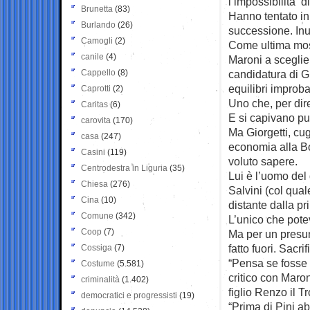
l’impossibilità d
Brunetta
(83)
Hanno tentato in 
Burlando
(26)
successione. Inu
Camogli
(2)
Come ultima mos
canile
(4)
Maroni a sceglier
Cappello
(8)
candidatura di Gi
equilibri improba
Caprotti
(2)
Uno che, per dire
Caritas
(6)
E si capivano pu
carovita
(170)
Ma Giorgetti, cu
casa
(247)
economia alla B
Casini
(119)
voluto sapere.
Centrodestra in Liguria
(35)
Lui è l’uomo del 
Chiesa
(276)
Salvini (col qual
Cina
(10)
distante dalla pri
Comune
(342)
L’unico che pote
Coop
(7)
Ma per un presun
fatto fuori. Sacri
Cossiga
(7)
“Pensa se fosse s
Costume
(5.581)
critico con Maron
criminalità
(1.402)
figlio Renzo il Tr
democratici e progressisti
(19)
“Prima di Pini a