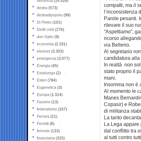
denuncia
(14.528)
compatti, ma il 
destra
(573)
l’inconsistenza 
destradipopolo
(99)
Parole pesanti. I
Di Pietro
(101)
rilevare il suo ru
Diritti civili
(276)
“Aspettiamo”, ga
don Gallo
(9)
ricorso allegand
economia
(2.331)
via Bellerio.
Al segretario ro
elezioni
(3.303)
candidatura alla
emergenza
(3.077)
In realtà non so
Energia
(45)
stato proprio il 
Esselunga
(2)
mani.
Esteri
(784)
Insomma non è a
Eugenetica
(3)
Al momento le ca
Europa
(1.314)
Manes Bernardini,
Fassino
(13)
Copasir) e Robe
federalismo
(167)
di militanza stab
Ferrara
(21)
La tanto decantat
La Lega appare p
Ferretti
(6)
dal conflitto tra
ferrovie
(133)
al tutti contro tutti
finanziaria
(325)