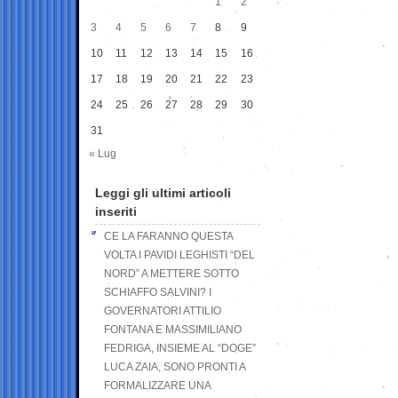
1
2
3
4
5
6
7
8
9
10
11
12
13
14
15
16
17
18
19
20
21
22
23
24
25
26
27
28
29
30
31
« Lug
Leggi gli ultimi articoli
inseriti
CE LA FARANNO QUESTA
VOLTA I PAVIDI LEGHISTI “DEL
NORD” A METTERE SOTTO
SCHIAFFO SALVINI? I
GOVERNATORI ATTILIO
FONTANA E MASSIMILIANO
FEDRIGA, INSIEME AL “DOGE”
LUCA ZAIA, SONO PRONTI A
FORMALIZZARE UNA