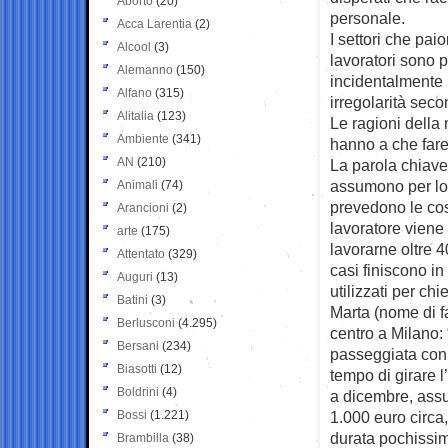
Aborto
(20)
personale.
Acca Larentia
(2)
I settori che pai
Alcool
(3)
lavoratori sono 
Alemanno
(150)
incidentalmente 
Alfano
(315)
irregolarità seco
Alitalia
(123)
Le ragioni della
Ambiente
(341)
hanno a che fare
AN
(210)
La parola chiave
assumono per lo 
Animali
(74)
prevedono le cosi
Arancioni
(2)
lavoratore viene 
arte
(175)
lavorarne oltre 40
Attentato
(329)
casi finiscono i
Auguri
(13)
utilizzati per ch
Batini
(3)
Marta (nome di f
Berlusconi
(4.295)
centro a Milano: 
Bersani
(234)
passeggiata con 
Biasotti
(12)
tempo di girare 
Boldrini
(4)
a dicembre, assu
Bossi
(1.221)
1.000 euro circa,
durata pochissimi
Brambilla
(38)