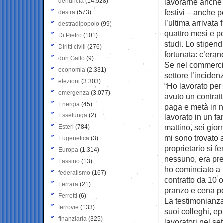
denuncia
(14.528)
lavorarne anche 
festivi – anche 
destra
(573)
l’ultima arrivata
destradipopolo
(99)
quattro mesi e p
Di Pietro
(101)
studi. Lo stipend
Diritti civili
(276)
fortunata: c’era
don Gallo
(9)
Se nel commercio 
economia
(2.331)
settore l’incide
elezioni
(3.303)
“Ho lavorato per
emergenza
(3.077)
avuto un contrat
Energia
(45)
paga e metà in n
Esselunga
(2)
lavorato in un fa
mattino, sei gior
Esteri
(784)
mi sono trovato 
Eugenetica
(3)
proprietario si 
Europa
(1.314)
nessuno, era pre
Fassino
(13)
ho cominciato a 
federalismo
(167)
contratto da 10 o
Ferrara
(21)
pranzo e cena pe
Ferretti
(6)
La testimonianza 
ferrovie
(133)
suoi colleghi, e
finanziaria
(325)
lavoratori nel se