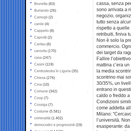
cassa, senza per
Brunetta
(83)
sono arrivata a ri
Burlando
(26)
negozio, organizz
Camogli
(2)
tutto senza alcu
canile
(4)
rispetto a quelle
Cappello
(8)
retribuiti, finiva 
Caprotti
(2)
Non è solo la pre
Caritas
(6)
commercio. Ogni 
carovita
(170)
dei target da ra
casa
(247)
Fallire l’obiett
mattina c’era un 
Casini
(119)
la media scontri
Centrodestra in Liguria
(35)
scontrino mai sot
Chiesa
(276)
30/35%, un livel
Cina
(10)
entrano in quest
Comune
(342)
caldo o freddo a
Coop
(7)
Condizioni simili
Cossiga
(7)
come addetta all
Costume
(5.581)
Milano: “Cercav
criminalità
(1.402)
l’università. Non
democratici e progressisti
(19)
esasperante: da 