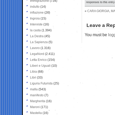
Immigrazione
(734)
responses to this entr
indulto
(14)
«
CARA GIORGIA, MA
inflazione
(26)
Ingroia
(15)
Interviste
(16)
Leave a Rep
la casta
(1.394)
You must be
log
La Destra
(45)
La Sapienza
(5)
Lavoro
(1.316)
LegaNord
(2.411)
Letta Enrico
(154)
Liberi e Uguali
(10)
Libia
(68)
Libri
(33)
Liguria Futurista
(25)
mafia
(543)
manifesto
(7)
Margherita
(16)
Maroni
(171)
Mastella
(16)