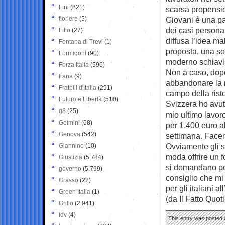
Fini
(821)
scarsa propension
fioriere
(5)
Giovani è una pa
dei casi persona
Fitto
(27)
diffusa l’idea m
Fontana di Trevi
(1)
proposta, una sor
Formigoni
(90)
moderno schiav
Forza Italia
(596)
Non a caso, dopo
frana
(9)
abbandonare la ri
Fratelli d'Italia
(291)
campo della rist
Futuro e Libertà
(510)
Svizzera ho avuto
g8
(25)
mio ultimo lavoro
Gelmini
(68)
per 1.400 euro al
Genova
(542)
settimana. Facen
Ovviamente gli st
Giannino
(10)
moda offrire un fo
Giustizia
(5.784)
si domandano per
governo
(5.799)
consiglio che mi
Grasso
(22)
per gli italiani a
Green Italia
(1)
(da Il Fatto Quot
Grillo
(2.941)
Idv
(4)
This entry was posted 