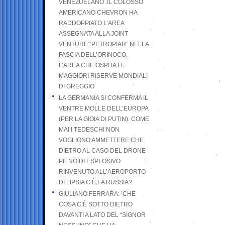
VENEZUELANO .IL COLOSSO
AMERICANO CHEVRON HA
RADDOPPIATO L’AREA
ASSEGNATA ALLA JOINT
VENTURE “PETROPIAR” NELLA
FASCIA DELL’ORINOCO,
L’AREA CHE OSPITA LE
MAGGIORI RISERVE MONDIALI
DI GREGGIO
LA GERMANIA SI CONFERMA IL
VENTRE MOLLE DELL’EUROPA
(PER LA GIOIA DI PUTIN). COME
MAI I TEDESCHI NON
VOGLIONO AMMETTERE CHE
DIETRO AL CASO DEL DRONE
PIENO DI ESPLOSIVO
RINVENUTO ALL’AEROPORTO
DI LIPSIA C’È LA RUSSIA?
GIULIANO FERRARA: ’CHE
COSA C’È SOTTO DIETRO
DAVANTI A LATO DEL “SIGNOR