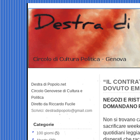
“IL CONTR
Destra di Popolo.net
DOVUTO EM
Circolo Genovese di Cultura e
Politica
NEGOZI E RIST
Diretto da Riccardo Fucile
DOMANDANO P
Scrivici: destradipopolo@gmail.com
Non si trovano 
Categorie
sacrificare weeke
quotidiani leggia
100 giorni
(5)
disperati che rac