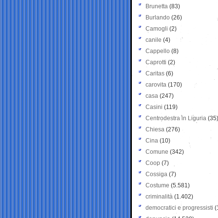
Brunetta
(83)
Burlando
(26)
Camogli
(2)
canile
(4)
Cappello
(8)
Caprotti
(2)
Caritas
(6)
carovita
(170)
casa
(247)
Casini
(119)
Centrodestra in Liguria
(35
Chiesa
(276)
Cina
(10)
Comune
(342)
Coop
(7)
Cossiga
(7)
Costume
(5.581)
criminalità
(1.402)
democratici e progressisti
(