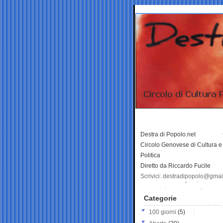
Destra di Popolo.net
Circolo Genovese di Cultura e
Politica
Diretto da Riccardo Fucile
Scrivici: destradipopolo@gma
Categorie
100 giorni
(5)