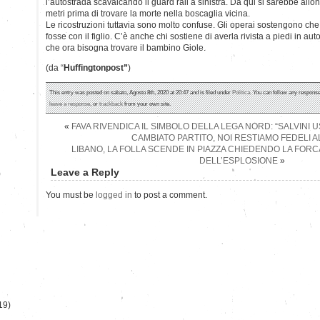
l’autostrada scavalcando il guard rail a sinistra. Da qui si sarebbe allo
metri prima di trovare la morte nella boscaglia vicina.
Le ricostruzioni tuttavia sono molto confuse. Gli operai sostengono che 
fosse con il figlio. C’è anche chi sostiene di averla rivista a piedi in au
che ora bisogna trovare il bambino Giole.
(da “
Huffingtonpost”
)
This entry was posted on sabato, Agosto 8th, 2020 at 20:47 and is filed under
Politica
. You can follow any response
leave a response
, or
trackback
from your own site.
«
FAVA RIVENDICA IL SIMBOLO DELLA LEGA NORD: “SALVINI US
CAMBIATO PARTITO, NOI RESTIAMO FEDELI A
LIBANO, LA FOLLA SCENDE IN PIAZZA CHIEDENDO LA FORC
DELL’ESPLOSIONE
»
Leave a Reply
)
You must be
logged in
to post a comment.
19)