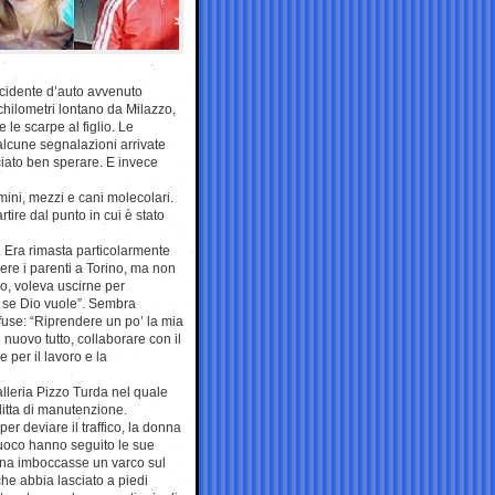
ncidente d’auto avvenuto
chilometri lontano da Milazzo,
le scarpe al figlio. Le
alcune segnalazioni arrivate
ciato ben sperare. E invece
ini, mezzi e cani molecolari.
rtire dal punto in cui è stato
. Era rimasta particolarmente
ere i parenti a Torino, ma non
llo, voleva uscirne per
ro se Dio vuole”. Sembra
fuse: “Riprendere un po’ la mia
i nuovo tutto, collaborare con il
per il lavoro e la
galleria Pizzo Turda nel quale
ditta di manutenzione.
er deviare il traffico, la donna
fuoco hanno seguito le sue
iana imboccasse un varco sul
che abbia lasciato a piedi