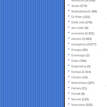
denuncia
(14.528)
destra
(573)
destradipopolo
(99)
Di Pietro
(101)
Diritti civili
(276)
don Gallo
(9)
economia
(2.331)
elezioni
(3.303)
emergenza
(3.077)
Energia
(45)
Esselunga
(2)
Esteri
(784)
Eugenetica
(3)
Europa
(1.314)
Fassino
(13)
federalismo
(167)
Ferrara
(21)
Ferretti
(6)
ferrovie
(133)
finanziaria
(325)