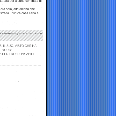
ntanata per alcune centinaia di
era sola, altri dicono che
tostrada. L’unica cosa certa è
s to this entry through the
RSS 2.0
feed. You can
I IL SUO, VISTO CHE HA
L NORD”
A PER I RESPONSABILI