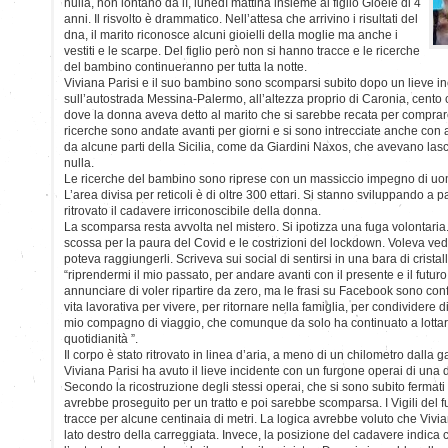
nulla, non lontano da lì, lunedì mattina insieme al figlio Gioele di 4
anni. Il risvolto è drammatico. Nell’attesa che arrivino i risultati del
dna, il marito riconosce alcuni gioielli della moglie ma anche i
vestiti e le scarpe. Del figlio però non si hanno tracce e le ricerche
del bambino continueranno per tutta la notte.
Viviana Parisi e il suo bambino sono scomparsi subito dopo un lieve i
sull’autostrada Messina-Palermo, all’altezza proprio di Caronia, cento 
dove la donna aveva detto al marito che si sarebbe recata per comprare 
ricerche sono andate avanti per giorni e si sono intrecciate anche con 
da alcune parti della Sicilia, come da Giardini Naxos, che avevano las
nulla.
Le ricerche del bambino sono riprese con un massiccio impegno di uom
L’area divisa per reticoli è di oltre 300 ettari. Si stanno sviluppando a pa
ritrovato il cadavere irriconoscibile della donna.
La scomparsa resta avvolta nel mistero. Si ipotizza una fuga volontaria
scossa per la paura del Covid e le costrizioni del lockdown. Voleva ved
poteva raggiungerli. Scriveva sui social di sentirsi in una bara di crista
“riprendermi il mio passato, per andare avanti con il presente e il futu
annunciare di voler ripartire da zero, ma le frasi su Facebook sono con
vita lavorativa per vivere, per ritornare nella famiglia, per condividere d
mio compagno di viaggio, che comunque da solo ha continuato a lottare 
quotidianità ”.
Il corpo è stato ritrovato in linea d’aria, a meno di un chilometro dalla 
Viviana Parisi ha avuto il lieve incidente con un furgone operai di una 
Secondo la ricostruzione degli stessi operai, che si sono subito fermati p
avrebbe proseguito per un tratto e poi sarebbe scomparsa. I Vigili del 
tracce per alcune centinaia di metri. La logica avrebbe voluto che Viv
lato destro della carreggiata. Invece, la posizione del cadavere indica 