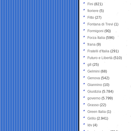
Fini
(821)
fioriere
(5)
Fitto
(27)
Fontana di Trevi
(1)
Formigoni
(90)
Forza Italia
(596)
frana
(9)
Fratelli d'Italia
(291)
Futuro e Libertà
(510)
g8
(25)
Gelmini
(68)
Genova
(542)
Giannino
(10)
Giustizia
(5.784)
governo
(5.799)
Grasso
(22)
Green Italia
(1)
Grillo
(2.941)
Idv
(4)