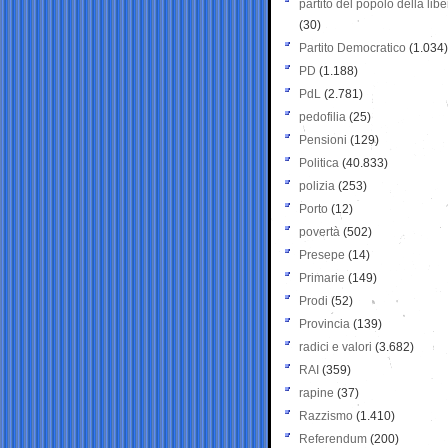
partito del popolo della libe
(30)
Partito Democratico
(1.034)
PD
(1.188)
PdL
(2.781)
pedofilia
(25)
Pensioni
(129)
Politica
(40.833)
polizia
(253)
Porto
(12)
povertà
(502)
Presepe
(14)
Primarie
(149)
Prodi
(52)
Provincia
(139)
radici e valori
(3.682)
RAI
(359)
rapine
(37)
Razzismo
(1.410)
Referendum
(200)