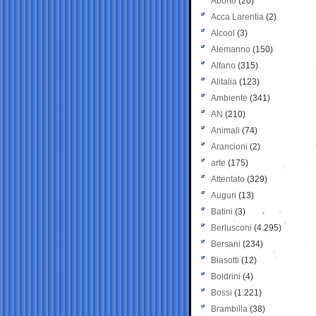
Aborto
(20)
Acca Larentia
(2)
Alcool
(3)
Alemanno
(150)
Alfano
(315)
Alitalia
(123)
Ambiente
(341)
AN
(210)
Animali
(74)
Arancioni
(2)
arte
(175)
Attentato
(329)
Auguri
(13)
Batini
(3)
Berlusconi
(4.295)
Bersani
(234)
Biasotti
(12)
Boldrini
(4)
Bossi
(1.221)
Brambilla
(38)