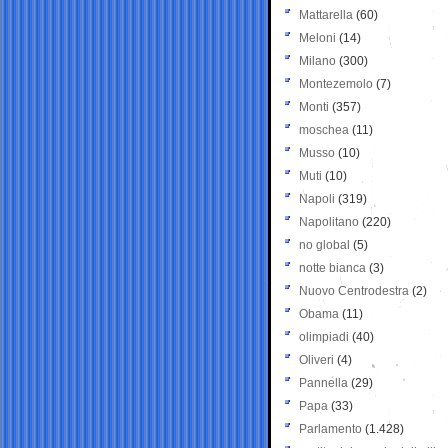
Mattarella
(60)
Meloni
(14)
Milano
(300)
Montezemolo
(7)
Monti
(357)
moschea
(11)
Musso
(10)
Muti
(10)
Napoli
(319)
Napolitano
(220)
no global
(5)
notte bianca
(3)
Nuovo Centrodestra
(2)
Obama
(11)
olimpiadi
(40)
Oliveri
(4)
Pannella
(29)
Papa
(33)
Parlamento
(1.428)