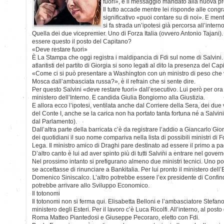
fuori», è il messaggio mandato alla nuova pr
Il tutto accade mentre lei risponde alle cong
significativo «puoi contare su di noi». E men
si fa strada un’ipotesi già percorsa all’intern
Quella dei due vicepremier. Uno di Forza Italia (ovvero Antonio Tajani)
essere questo il posto del Capitano?
«Deve restare fuori»
È La Stampa che oggi registra i maldipancia di Fdi sul nome di Salvini. 
atlantisti del partito di Giorgia si sono legati al dito la presenza del Ca
«Come ci si può presentare a Washington con un ministro di peso che v
Mosca dall’ambasciata russa?», è il refrain che si sente dire.
Per questo Salvini «deve restare fuori» dall’esecutivo. Lui però per ora
ministero dell’Interno. E candida Giulia Bongiorno alla Giustizia.
E allora ecco l’ipotesi, ventilata anche dal Corriere della Sera, dei du
del Conte I, anche se la carica non ha portato tanta fortuna né a Salvini 
dal Parlamento).
Dall’altra parte della barricata c’è da registrare l’addio a Giancarlo Gio
dei quotidiani il suo nome compariva nella lista di possibili ministri di 
Lega. Il ministro amico di Draghi pare destinato ad essere il primo a pag
D’altro canto è lui ad aver spinto più di tutti Salvini a entrare nel govern
Nel prossimo intanto si prefigurano almeno due ministri tecnici. Uno 
se accettasse di rinunciare a Bankitalia. Per lui pronto il ministero dell
Domenico Siniscalco. L’altro potrebbe essere l’ex presidente di Confi
potrebbe arrivare allo Sviluppo Economico.
Il totonomi
Il totonomi non si ferma qui. Elisabetta Belloni e l’ambasciatore Stefan
ministero degli Esteri. Per il lavoro c’è Luca Ricolfi. All’interno, al posto d
Roma Matteo Piantedosi e Giuseppe Pecoraro, eletto con Fdi.