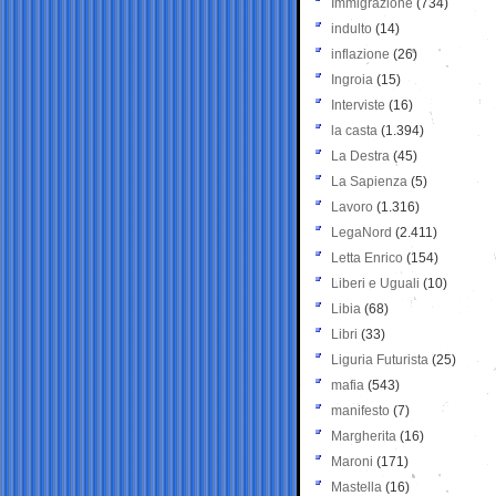
Immigrazione
(734)
indulto
(14)
inflazione
(26)
Ingroia
(15)
Interviste
(16)
la casta
(1.394)
La Destra
(45)
La Sapienza
(5)
Lavoro
(1.316)
LegaNord
(2.411)
Letta Enrico
(154)
Liberi e Uguali
(10)
Libia
(68)
Libri
(33)
Liguria Futurista
(25)
mafia
(543)
manifesto
(7)
Margherita
(16)
Maroni
(171)
Mastella
(16)