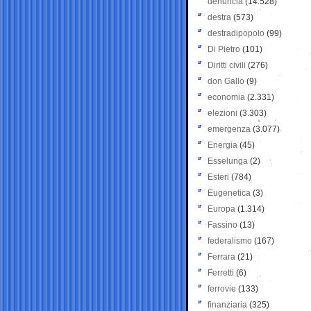
denuncia
(14.528)
destra
(573)
destradipopolo
(99)
Di Pietro
(101)
Diritti civili
(276)
don Gallo
(9)
economia
(2.331)
elezioni
(3.303)
emergenza
(3.077)
Energia
(45)
Esselunga
(2)
Esteri
(784)
Eugenetica
(3)
Europa
(1.314)
Fassino
(13)
federalismo
(167)
Ferrara
(21)
Ferretti
(6)
ferrovie
(133)
finanziaria
(325)