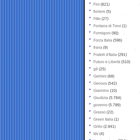
Fini
(821)
fioriere
(5)
Fitto
(27)
Fontana di Trevi
(1)
Formigoni
(90)
Forza Italia
(596)
frana
(9)
Fratelli d'Italia
(291)
Futuro e Libertà
(510)
g8
(25)
Gelmini
(68)
Genova
(542)
Giannino
(10)
Giustizia
(5.784)
governo
(5.799)
Grasso
(22)
Green Italia
(1)
Grillo
(2.941)
Idv
(4)