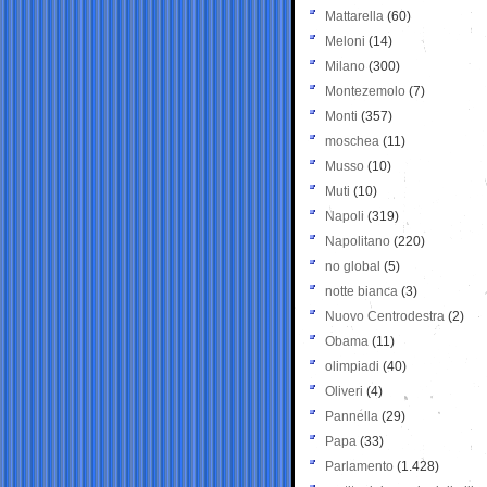
Mattarella
(60)
Meloni
(14)
Milano
(300)
Montezemolo
(7)
Monti
(357)
moschea
(11)
Musso
(10)
Muti
(10)
Napoli
(319)
Napolitano
(220)
no global
(5)
notte bianca
(3)
Nuovo Centrodestra
(2)
Obama
(11)
olimpiadi
(40)
Oliveri
(4)
Pannella
(29)
Papa
(33)
Parlamento
(1.428)