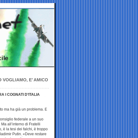
O VOGLIAMO, E’ AMICO
RA I COGNATI D’ITALIA
ato ma ha già un problema. E
 Consiglio federale a un suo
Ma all’interno di Fratelli
 è la tesi dei falchi, è troppo
ladimir Putin. «Deve restare