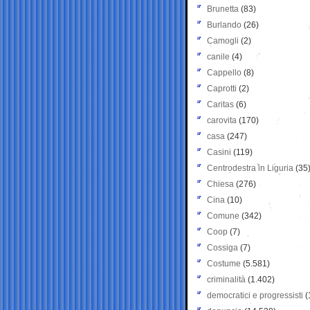
Brunetta
(83)
Burlando
(26)
Camogli
(2)
canile
(4)
Cappello
(8)
Caprotti
(2)
Caritas
(6)
carovita
(170)
casa
(247)
Casini
(119)
Centrodestra in Liguria
(35
Chiesa
(276)
Cina
(10)
Comune
(342)
Coop
(7)
Cossiga
(7)
Costume
(5.581)
criminalità
(1.402)
democratici e progressisti
(