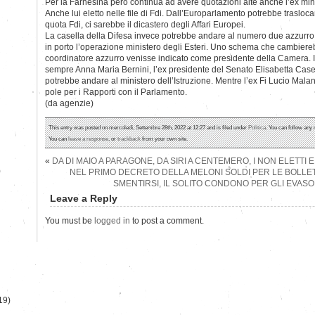
Per la Farnesina però continua ad avere quotazioni alte anche l’ex mini
Anche lui eletto nelle file di Fdi. Dall’Europarlamento potrebbe traslocare
quota Fdi, ci sarebbe il dicastero degli Affari Europei.
La casella della Difesa invece potrebbe andare al numero due azzurro
in porto l’operazione ministero degli Esteri. Uno schema che cambiereb
coordinatore azzurro venisse indicato come presidente della Camera. I
sempre Anna Maria Bernini, l’ex presidente del Senato Elisabetta Casel
potrebbe andare al ministero dell’Istruzione. Mentre l’ex Fi Lucio Malan 
pole per i Rapporti con il Parlamento.
(da agenzie)
This entry was posted on mercoledì, Settembre 28th, 2022 at 12:27 and is filed under
Politica
. You can follow any 
You can
leave a response
, or
trackback
from your own site.
«
DA DI MAIO A PARAGONE, DA SIRI A CENTEMERO, I NON ELETTI 
)
NEL PRIMO DECRETO DELLA MELONI SOLDI PER LE BOLLET
SMENTIRSI, IL SOLITO CONDONO PER GLI EVASOR
Leave a Reply
You must be
logged in
to post a comment.
19)