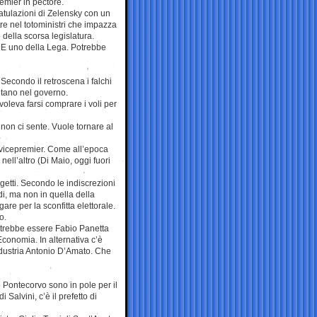
emier in pectore.
ratulazioni di Zelensky con un
tre nel totoministri che impazza
o della scorsa legislatura.
. E uno della Lega. Potrebbe
Secondo il retroscena i falchi
pitano nel governo.
oleva farsi comprare i voli per
 non ci sente. Vuole tornare al
e vicepremier. Come all’epoca
nell’altro (Di Maio, oggi fuori
rgetti. Secondo le indiscrezioni
Fdi, ma non in quella della
are per la sconfitta elettorale.
o.
potrebbe essere Fabio Panetta
’Economia. In alternativa c’è
ndustria Antonio D’Amato. Che
o Pontecorvo sono in pole per il
i Salvini, c’è il prefetto di