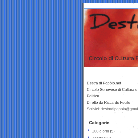
Destra di Popolo.net
Circolo Genovese di Cultura e
Politica
Diretto da Riccardo Fucile
Scrivici: destradipopolo@gma
Categorie
100 giorni
(5)