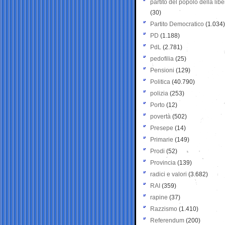
partito del popolo della libe
(30)
Partito Democratico
(1.034)
PD
(1.188)
PdL
(2.781)
pedofilia
(25)
Pensioni
(129)
Politica
(40.790)
polizia
(253)
Porto
(12)
povertà
(502)
Presepe
(14)
Primarie
(149)
Prodi
(52)
Provincia
(139)
radici e valori
(3.682)
RAI
(359)
rapine
(37)
Razzismo
(1.410)
Referendum
(200)