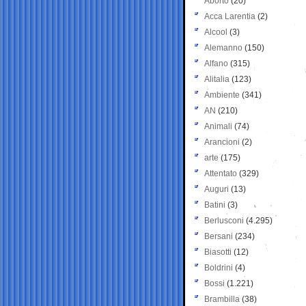
Aborto
(20)
Acca Larentia
(2)
Alcool
(3)
Alemanno
(150)
Alfano
(315)
Alitalia
(123)
Ambiente
(341)
AN
(210)
Animali
(74)
Arancioni
(2)
arte
(175)
Attentato
(329)
Auguri
(13)
Batini
(3)
Berlusconi
(4.295)
Bersani
(234)
Biasotti
(12)
Boldrini
(4)
Bossi
(1.221)
Brambilla
(38)