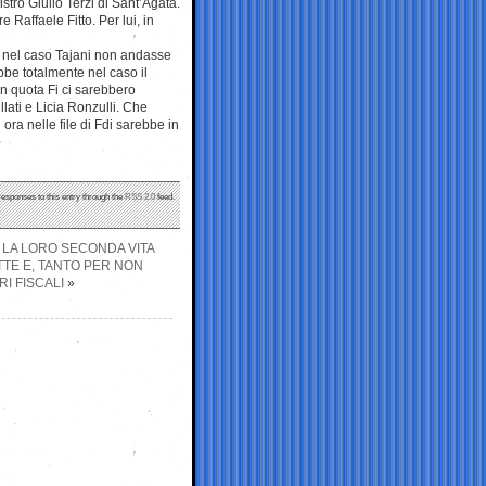
stro Giulio Terzi di Sant’Agata.
 Raffaele Fitto. Per lui, in
 nel caso Tajani non andasse
be totalmente nel caso il
n quota Fi ci sarebbero
lati e Licia Ronzulli. Che
ora nelle file di Fdi sarebbe in
responses to this entry through the
RSS 2.0
feed.
E LA LORO SECONDA VITA
TE E, TANTO PER NON
I FISCALI
»