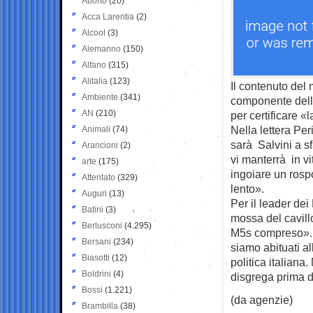
Aborto
(20)
Acca Larentia
(2)
Alcool
(3)
Alemanno
(150)
Alfano
(315)
Alitalia
(123)
Il contenuto del 
Ambiente
(341)
componente della
AN
(210)
per certificare «
Nella lettera Peri
Animali
(74)
sarà Salvini a s
Arancioni
(2)
vi manterrà in vi
arte
(175)
ingoiare un rospo
Attentato
(329)
lento».
Auguri
(13)
Per il leader dei
Batini
(3)
mossa del cavillo
Berlusconi
(4.295)
M5s compreso». 
Bersani
(234)
siamo abituati al
Biasotti
(12)
politica italiana
Boldrini
(4)
disgrega prima di
Bossi
(1.221)
(da agenzie)
Brambilla
(38)