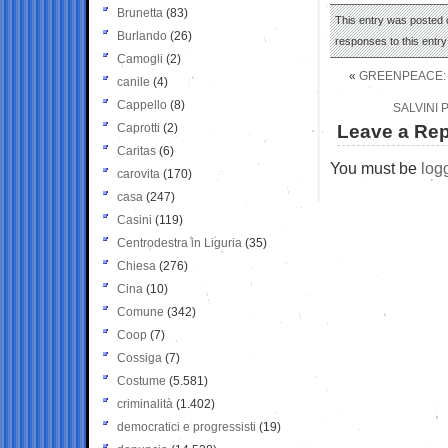
Brunetta
(83)
This entry was posted 
Burlando
(26)
responses to this entr
Camogli
(2)
«
GREENPEACE: 
canile
(4)
Cappello
(8)
SALVINI 
Caprotti
(2)
Leave a Rep
Caritas
(6)
You must be
log
carovita
(170)
casa
(247)
Casini
(119)
Centrodestra in Liguria
(35)
Chiesa
(276)
Cina
(10)
Comune
(342)
Coop
(7)
Cossiga
(7)
Costume
(5.581)
criminalità
(1.402)
democratici e progressisti
(19)