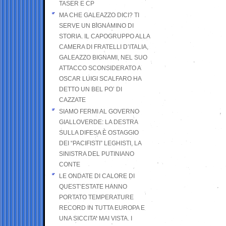
TASER E CP
MA CHE GALEAZZO DICI? TI
SERVE UN BIGNAMINO DI
STORIA. IL CAPOGRUPPO ALLA
CAMERA DI FRATELLI D’ITALIA,
GALEAZZO BIGNAMI, NEL SUO
ATTACCO SCONSIDERATO A
OSCAR LUIGI SCALFARO HA
DETTO UN BEL PO’ DI
CAZZATE
SIAMO FERMI AL GOVERNO
GIALLOVERDE: LA DESTRA
SULLA DIFESA È OSTAGGIO
DEI “PACIFISTI” LEGHISTI, LA
SINISTRA DEL PUTINIANO
CONTE
LE ONDATE DI CALORE DI
QUEST’ESTATE HANNO
PORTATO TEMPERATURE
RECORD IN TUTTA EUROPA E
UNA SICCITA’ MAI VISTA. I