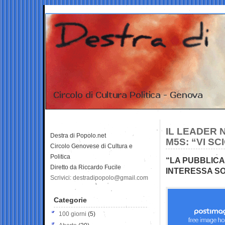
IL LEADER 
Destra di Popolo.net
M5S: “VI S
Circolo Genovese di Cultura e
Politica
“LA PUBBLICAZ
Diretto da Riccardo Fucile
INTERESSA S
Scrivici: destradipopolo@gmail.com
Categorie
100 giorni
(5)