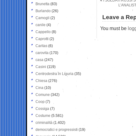
«
I SOLDATI RUSSI
Brunetta
(83)
L’ANALIS
Burlando
(26)
Leave a Rep
Camogli
(2)
canile
(4)
You must be
log
Cappello
(8)
Caprotti
(2)
Caritas
(6)
carovita
(170)
casa
(247)
Casini
(119)
Centrodestra in Liguria
(35)
Chiesa
(276)
Cina
(10)
Comune
(342)
Coop
(7)
Cossiga
(7)
Costume
(5.581)
criminalità
(1.402)
democratici e progressisti
(19)