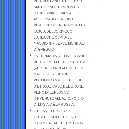
VENEZUELANO .IL COLOSSO
AMERICANO CHEVRON HA
RADDOPPIATO L’AREA
ASSEGNATA ALLA JOINT
VENTURE “PETROPIAR” NELLA
FASCIA DELL’ORINOCO,
L’AREA CHE OSPITA LE
MAGGIORI RISERVE MONDIALI
DI GREGGIO
LA GERMANIA SI CONFERMA IL
VENTRE MOLLE DELL’EUROPA
(PER LA GIOIA DI PUTIN). COME
MAI I TEDESCHI NON
VOGLIONO AMMETTERE CHE
DIETRO AL CASO DEL DRONE
PIENO DI ESPLOSIVO
RINVENUTO ALL’AEROPORTO
DI LIPSIA C’È LA RUSSIA?
GIULIANO FERRARA: ’CHE
COSA C’È SOTTO DIETRO
DAVANTI A LATO DEL “SIGNOR