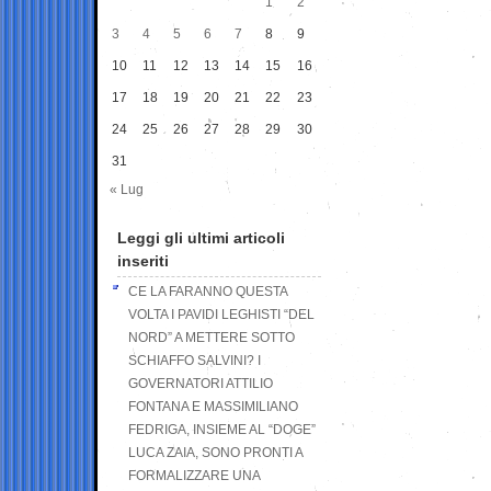
1
2
3
4
5
6
7
8
9
10
11
12
13
14
15
16
17
18
19
20
21
22
23
24
25
26
27
28
29
30
31
« Lug
Leggi gli ultimi articoli
inseriti
CE LA FARANNO QUESTA
VOLTA I PAVIDI LEGHISTI “DEL
NORD” A METTERE SOTTO
SCHIAFFO SALVINI? I
GOVERNATORI ATTILIO
FONTANA E MASSIMILIANO
FEDRIGA, INSIEME AL “DOGE”
LUCA ZAIA, SONO PRONTI A
FORMALIZZARE UNA