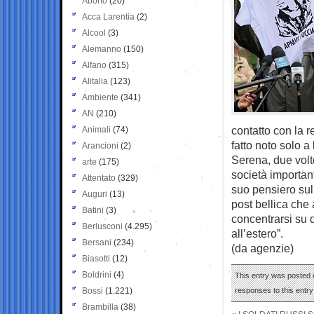
Aborto
(20)
Acca Larentia
(2)
Alcool
(3)
Alemanno
(150)
Alfano
(315)
Alitalia
(123)
Ambiente
(341)
AN
(210)
contatto con la 
Animali
(74)
fatto noto solo a
Arancioni
(2)
Serena, due volt
arte
(175)
società importan
Attentato
(329)
suo pensiero su
Auguri
(13)
post bellica che 
Batini
(3)
concentrarsi su 
Berlusconi
(4.295)
all’estero”.
Bersani
(234)
(da agenzie)
Biasotti
(12)
Boldrini
(4)
This entry was posted o
Bossi
(1.221)
responses to this entr
Brambilla
(38)