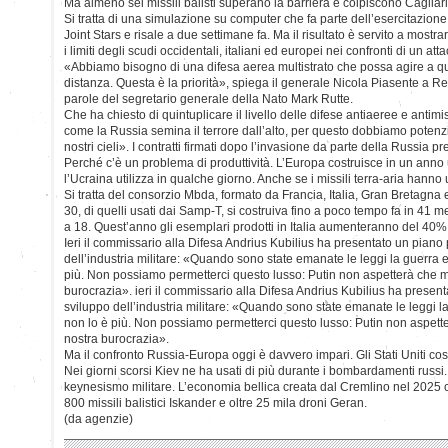
Ma almeno sei missili balisti superano la barriera e colpiscono Cagliari
Si tratta di una simulazione su computer che fa parte dell’esercitazione
Joint Stars e risale a due settimane fa. Ma il risultato è servito a mostra
i limiti degli scudi occidentali, italiani ed europei nei confronti di un a
«Abbiamo bisogno di una difesa aerea multistrato che possa agire a q
distanza. Questa è la priorità», spiega il generale Nicola Piasente a 
parole del segretario generale della Nato Mark Rutte.
Che ha chiesto di quintuplicare il livello delle difese antiaeree e antim
come la Russia semina il terrore dall’alto, per questo dobbiamo potenz
nostri cieli». I contratti firmati dopo l’invasione da parte della Russi
Perché c’è un problema di produttività. L’Europa costruisce in un anno
l’Ucraina utilizza in qualche giorno. Anche se i missili terra-aria hanno
Si tratta del consorzio Mbda, formato da Francia, Italia, Gran Bretagna
30, di quelli usati dai Samp-T, si costruiva fino a poco tempo fa in 41 me
a 18. Quest’anno gli esemplari prodotti in Italia aumenteranno del 40
Ieri il commissario alla Difesa Andrius Kubilius ha presentato un piano
dell’industria militare: «Quando sono state emanate le leggi la guerra 
più. Non possiamo permetterci questo lusso: Putin non aspetterà che m
burocrazia». ieri il commissario alla Difesa Andrius Kubilius ha presen
sviluppo dell’industria militare: «Quando sono state emanate le leggi 
non lo è più. Non possiamo permetterci questo lusso: Putin non aspette
nostra burocrazia».
Ma il confronto Russia-Europa oggi è davvero impari. Gli Stati Uniti cos
Nei giorni scorsi Kiev ne ha usati di più durante i bombardamenti russi
keynesismo militare. L’economia bellica creata dal Cremlino nel 202
800 missili balistici Iskander e oltre 25 mila droni Geran.
(da agenzie)