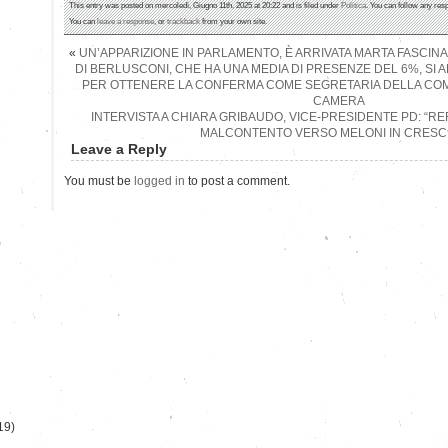
This entry was posted on mercoledì, Giugno 11th, 2025 at 20:22 and is filed under
Politica
. You can follow any res
You can
leave a response
, or
trackback
from your own site.
«
UN’APPARIZIONE IN PARLAMENTO, È ARRIVATA MARTA FASCIN
DI BERLUSCONI, CHE HA UNA MEDIA DI PRESENZE DEL 6%, SI 
PER OTTENERE LA CONFERMA COME SEGRETARIA DELLA COM
CAMERA
INTERVISTA A CHIARA GRIBAUDO, VICE-PRESIDENTE PD: “
MALCONTENTO VERSO MELONI IN CRESCI
Leave a Reply
You must be
logged in
to post a comment.
)
19)