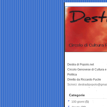
Destra di Popolo.net
Circolo Genovese di Cultura e
Politica
Diretto da Riccardo Fucile
Scrivici: destradipopolo@gma
Categorie
100 giorni
(5)