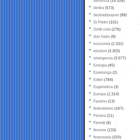
denuncia
(14.528)
destra
(573)
destradipopolo
(99)
Di Pietro
(101)
Diritti civili
(276)
don Gallo
(9)
economia
(2.331)
elezioni
(3.303)
emergenza
(3.077)
Energia
(45)
Esselunga
(2)
Esteri
(784)
Eugenetica
(3)
Europa
(1.314)
Fassino
(13)
federalismo
(167)
Ferrara
(21)
Ferretti
(6)
ferrovie
(133)
finanziaria
(325)