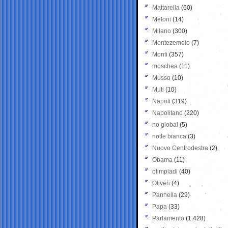
Mattarella
(60)
Meloni
(14)
Milano
(300)
Montezemolo
(7)
Monti
(357)
moschea
(11)
Musso
(10)
Muti
(10)
Napoli
(319)
Napolitano
(220)
no global
(5)
notte bianca
(3)
Nuovo Centrodestra
(2)
Obama
(11)
olimpiadi
(40)
Oliveri
(4)
Pannella
(29)
Papa
(33)
Parlamento
(1.428)