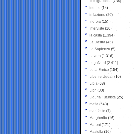
Immigrazione
(734)
indulto
(14)
inflazione
(26)
Ingroia
(15)
Interviste
(16)
la casta
(1.394)
La Destra
(45)
La Sapienza
(5)
Lavoro
(1.316)
LegaNord
(2.411)
Letta Enrico
(154)
Liberi e Uguali
(10)
Libia
(68)
Libri
(33)
Liguria Futurista
(25)
mafia
(543)
manifesto
(7)
Margherita
(16)
Maroni
(171)
Mastella
(16)