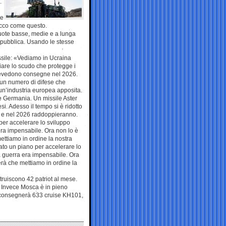
.
re
ttacco come questo.
uote basse, medie e a lunga
Repubblica. Usando le stesse
issile: «Vediamo in Ucraina
iare lo scudo che protegge i
a prevedono consegne nel 2026.
 un numero di difese che
 un’industria europea apposita.
 e Germania. Un missile Aster
si. Adesso il tempo si è ridotto
% e nel 2026 raddoppieranno.
 per accelerare lo sviluppo
era impensabile. Ora non lo è
ettiamo in ordine la nostra
tato un piano per accelerare lo
la guerra era impensabile. Ora
rà che mettiamo in ordine la
truiscono 42 patriot al mese.
. Invece Mosca è in pieno
5 consegnerà 633 cruise KH101,