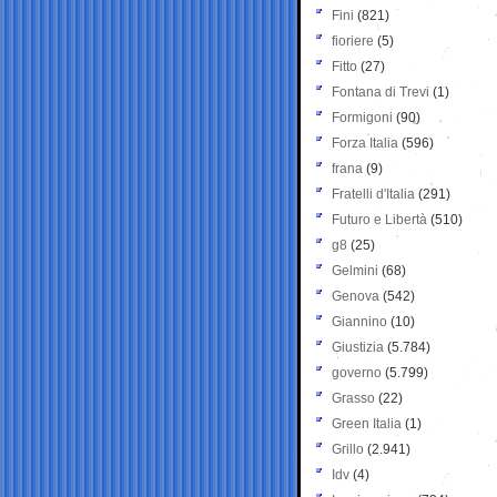
Fini
(821)
fioriere
(5)
Fitto
(27)
Fontana di Trevi
(1)
Formigoni
(90)
Forza Italia
(596)
frana
(9)
Fratelli d'Italia
(291)
Futuro e Libertà
(510)
g8
(25)
Gelmini
(68)
Genova
(542)
Giannino
(10)
Giustizia
(5.784)
governo
(5.799)
Grasso
(22)
Green Italia
(1)
Grillo
(2.941)
Idv
(4)