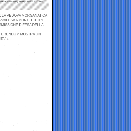
ponses to this entry through the
RSS 2.0
feed.
A: LA VEDOVA MORGANATICA
APPALESA A MONTECITORIO
MISSIONE DIFESA DELLA
REFERENDUM MOSTRA UN
TA”
»