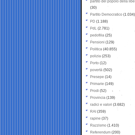
partito del popolo della libe
(30)
Partito Democratico
(1.034)
PD
(1.188)
PdL
(2.781)
pedofilia
(25)
Pensioni
(129)
Politica
(40.855)
polizia
(253)
Porto
(12)
povertà
(502)
Presepe
(14)
Primarie
(149)
Prodi
(52)
Provincia
(139)
radici e valori
(3.682)
RAI
(359)
rapine
(37)
Razzismo
(1.410)
Referendum
(200)