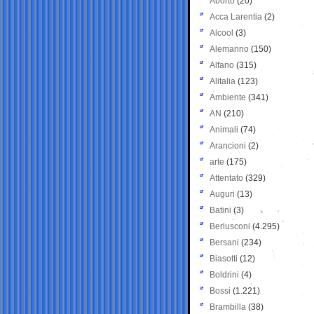
Aborto
(20)
Acca Larentia
(2)
Alcool
(3)
Alemanno
(150)
Alfano
(315)
Alitalia
(123)
Ambiente
(341)
AN
(210)
Animali
(74)
Arancioni
(2)
arte
(175)
Attentato
(329)
Auguri
(13)
Batini
(3)
Berlusconi
(4.295)
Bersani
(234)
Biasotti
(12)
Boldrini
(4)
Bossi
(1.221)
Brambilla
(38)