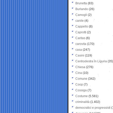
Brunetta
(83)
Burlando
(26)
Camogli
(2)
canile
(4)
Cappello
(8)
Caprotti
(2)
Caritas
(6)
carovita
(170)
casa
(247)
Casini
(119)
Centrodestra in Liguria
(35
Chiesa
(276)
Cina
(10)
Comune
(342)
Coop
(7)
Cossiga
(7)
Costume
(5.581)
criminalità
(1.402)
democratici e progressisti
(