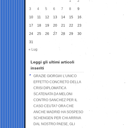
1
2
3
4
5
6
7
8
9
10
11
12
13
14
15
16
17
18
19
20
21
22
23
24
25
26
27
28
29
30
31
« Lug
Leggi gli ultimi articoli
inseriti
GRAZIE GIORGIA! L’UNICO
EFFETTO CONCRETO DELLA
CRISI DIPLOMATICA
SCATENATA DA MELONI
CONTRO SANCHEZ PER IL
CASO CEUTA? ORA CHE
ANCHE MADRID HA SOSPESO
SCHENGEN PER CHI ARRIVA
DAL NOSTRO PAESE, GLI