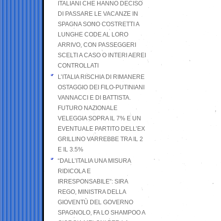
ITALIANI CHE HANNO DECISO
DI PASSARE LE VACANZE IN
SPAGNA SONO COSTRETTI A
LUNGHE CODE AL LORO
ARRIVO, CON PASSEGGERI
SCELTI A CASO O INTERI AEREI
CONTROLLATI
L’ITALIA RISCHIA DI RIMANERE
OSTAGGIO DEI FILO-PUTINIANI
VANNACCI E DI BATTISTA.
FUTURO NAZIONALE
VELEGGIA SOPRA IL 7% E UN
EVENTUALE PARTITO DELL’EX
GRILLINO VARREBBE TRA IL 2
E IL 3.5%
“DALL’ITALIA UNA MISURA
RIDICOLA E
IRRESPONSABILE”: SIRA
REGO, MINISTRA DELLA
GIOVENTÙ DEL GOVERNO
SPAGNOLO, FA LO SHAMPOO A