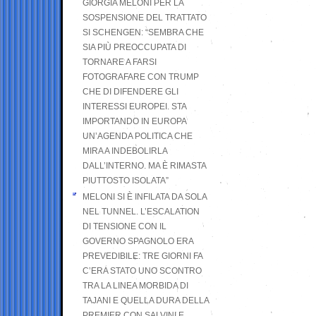
GIORGIA MELONI PER LA
SOSPENSIONE DEL TRATTATO
SI SCHENGEN: “SEMBRA CHE
SIA PIÙ PREOCCUPATA DI
TORNARE A FARSI
FOTOGRAFARE CON TRUMP
CHE DI DIFENDERE GLI
INTERESSI EUROPEI. STA
IMPORTANDO IN EUROPA
UN’AGENDA POLITICA CHE
MIRA A INDEBOLIRLA
DALL’INTERNO. MA È RIMASTA
PIUTTOSTO ISOLATA”
MELONI SI È INFILATA DA SOLA
NEL TUNNEL. L’ESCALATION
DI TENSIONE CON IL
GOVERNO SPAGNOLO ERA
PREVEDIBILE: TRE GIORNI FA
C’ERA STATO UNO SCONTRO
TRA LA LINEA MORBIDA DI
TAJANI E QUELLA DURA DELLA
PREMIER CON SALVINI E