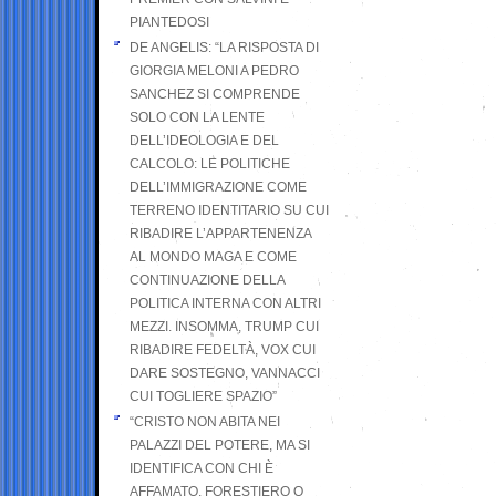
PIANTEDOSI
DE ANGELIS: “LA RISPOSTA DI
GIORGIA MELONI A PEDRO
SANCHEZ SI COMPRENDE
SOLO CON LA LENTE
DELL’IDEOLOGIA E DEL
CALCOLO: LE POLITICHE
DELL’IMMIGRAZIONE COME
TERRENO IDENTITARIO SU CUI
RIBADIRE L’APPARTENENZA
AL MONDO MAGA E COME
CONTINUAZIONE DELLA
POLITICA INTERNA CON ALTRI
MEZZI. INSOMMA, TRUMP CUI
RIBADIRE FEDELTÀ, VOX CUI
DARE SOSTEGNO, VANNACCI
CUI TOGLIERE SPAZIO”
“CRISTO NON ABITA NEI
PALAZZI DEL POTERE, MA SI
IDENTIFICA CON CHI È
AFFAMATO, FORESTIERO O