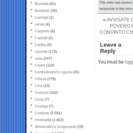
This entry was posted 
Brunetta
(83)
responses to this entr
Burlando
(26)
Camogli
(2)
«
AVVISATE G
canile
(4)
POVERO R
Cappello
(8)
CONVINTO CH
Caprotti
(2)
Leave a
Caritas
(6)
Reply
carovita
(170)
casa
(247)
You must be
log
Casini
(119)
Centrodestra in Liguria
(35)
Chiesa
(276)
Cina
(10)
Comune
(342)
Coop
(7)
Cossiga
(7)
Costume
(5.581)
criminalità
(1.402)
democratici e progressisti
(19)