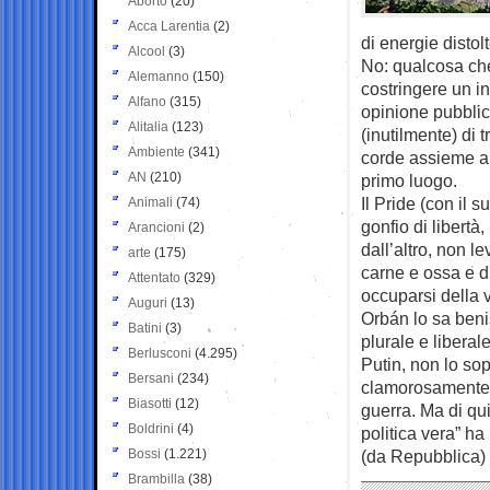
Aborto
(20)
Acca Larentia
(2)
di energie distolt
Alcool
(3)
No: qualcosa che
Alemanno
(150)
costringere un in
Alfano
(315)
opinione pubblica
Alitalia
(123)
(inutilmente) di 
Ambiente
(341)
corde assieme al
AN
(210)
primo luogo.
Il Pride (con il 
Animali
(74)
gonfio di libertà
Arancioni
(2)
dall’altro, non l
arte
(175)
carne e ossa e di
Attentato
(329)
occuparsi della 
Auguri
(13)
Orbán lo sa beni
Batini
(3)
plurale e liberale
Berlusconi
(4.295)
Putin, non lo sop
Bersani
(234)
clamorosamente u
Biasotti
(12)
guerra. Ma di qui
Boldrini
(4)
politica vera” ha
Bossi
(1.221)
(da Repubblica)
Brambilla
(38)