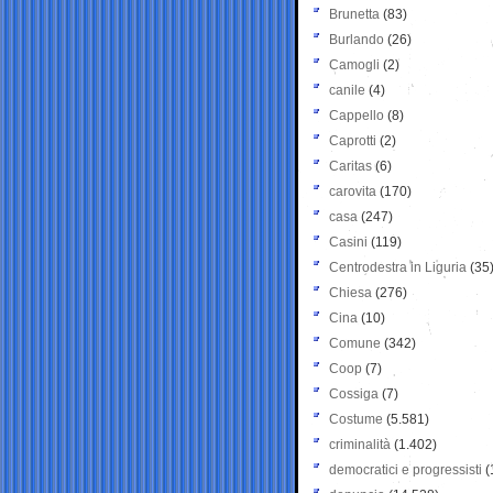
Brunetta
(83)
Burlando
(26)
Camogli
(2)
canile
(4)
Cappello
(8)
Caprotti
(2)
Caritas
(6)
carovita
(170)
casa
(247)
Casini
(119)
Centrodestra in Liguria
(35
Chiesa
(276)
Cina
(10)
Comune
(342)
Coop
(7)
Cossiga
(7)
Costume
(5.581)
criminalità
(1.402)
democratici e progressisti
(