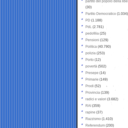
partito del popolo della libe
(30)
Partito Democratico
(1.034)
PD
(1.188)
PdL
(2.781)
pedofilia
(25)
Pensioni
(129)
Politica
(40.790)
polizia
(253)
Porto
(12)
povertà
(502)
Presepe
(14)
Primarie
(149)
Prodi
(52)
Provincia
(139)
radici e valori
(3.682)
RAI
(359)
rapine
(37)
Razzismo
(1.410)
Referendum
(200)