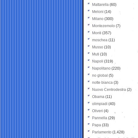
Mattarella
(60)
Meloni
(14)
Milano
(300)
Montezemolo
(7)
Monti
(357)
moschea
(11)
Musso
(10)
Muti
(10)
Napoli
(319)
Napolitano
(220)
no global
(5)
notte bianca
(3)
Nuovo Centrodestra
(2)
Obama
(11)
olimpiadi
(40)
Oliveri
(4)
Pannella
(29)
Papa
(33)
Parlamento
(1.428)