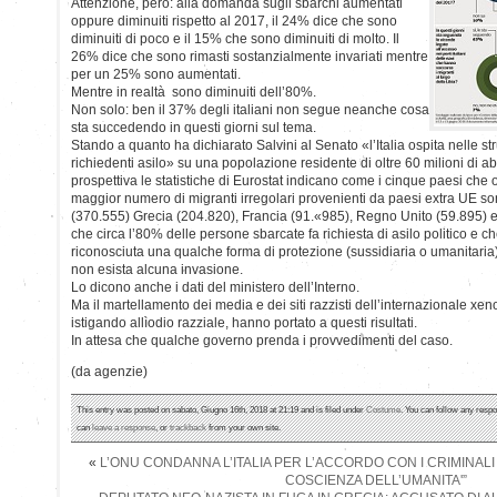
Attenzione, però: alla domanda sugli sbarchi aumentati
oppure diminuiti rispetto al 2017, il 24% dice che sono
diminuiti di poco e il 15% che sono diminuiti di molto. Il
26% dice che sono rimasti sostanzialmente invariati mentre
per un 25% sono aumentati.
Mentre in realtà sono diminuiti dell’80%.
Non solo: ben il 37% degli italiani non segue neanche cosa
sta succedendo in questi giorni sul tema.
Stando a quanto ha dichiarato Salvini al Senato «l’Italia ospita nelle str
richiedenti asilo» su una popolazione residente di oltre 60 milioni di abi
prospettiva le statistiche di Eurostat indicano come i cinque paesi che osp
maggior numero di migranti irregolari provenienti da paesi extra UE so
(370.555) Grecia (204.820), Francia (91.«985), Regno Unito (59.895) e
che circa l’80% delle persone sbarcate fa richiesta di asilo politico e ch
riconosciuta una qualche forma di protezione (sussidiaria o umanitaria)
non esista alcuna invasione.
Lo dicono anche i dati del ministero dell’Interno.
Ma il martellamento dei media e dei siti razzisti dell’internazionale xe
istigando allìodio razziale, hanno portato a questi risultati.
In attesa che qualche governo prenda i provvedimenti del caso.
(da agenzie)
This entry was posted on sabato, Giugno 16th, 2018 at 21:19 and is filed under
Costume
. You can follow any respo
can
leave a response
, or
trackback
from your own site.
«
L’ONU CONDANNA L’ITALIA PER L’ACCORDO CON I CRIMINALI 
COSCIENZA DELL’UMANITA'”