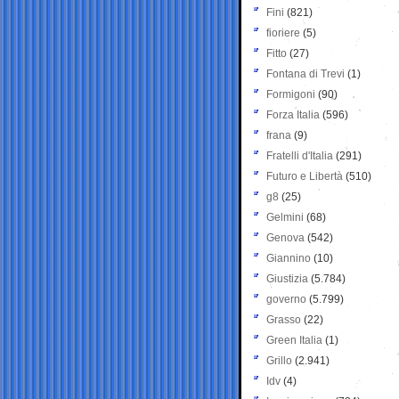
Fini
(821)
fioriere
(5)
Fitto
(27)
Fontana di Trevi
(1)
Formigoni
(90)
Forza Italia
(596)
frana
(9)
Fratelli d'Italia
(291)
Futuro e Libertà
(510)
g8
(25)
Gelmini
(68)
Genova
(542)
Giannino
(10)
Giustizia
(5.784)
governo
(5.799)
Grasso
(22)
Green Italia
(1)
Grillo
(2.941)
Idv
(4)