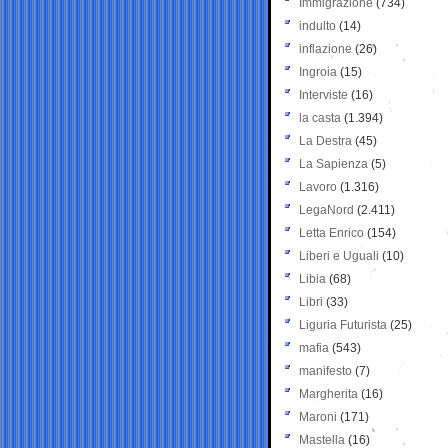
Immigrazione
(734)
indulto
(14)
inflazione
(26)
Ingroia
(15)
Interviste
(16)
la casta
(1.394)
La Destra
(45)
La Sapienza
(5)
Lavoro
(1.316)
LegaNord
(2.411)
Letta Enrico
(154)
Liberi e Uguali
(10)
Libia
(68)
Libri
(33)
Liguria Futurista
(25)
mafia
(543)
manifesto
(7)
Margherita
(16)
Maroni
(171)
Mastella
(16)