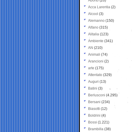
Aborto
(20)
Acca Larentia
(2)
Alcool
(3)
Alemanno
(150)
Alfano
(315)
Alitalia
(123)
Ambiente
(341)
AN
(210)
Animali
(74)
Arancioni
(2)
arte
(175)
Attentato
(329)
Auguri
(13)
Batini
(3)
Berlusconi
(4.295)
Bersani
(234)
Biasotti
(12)
Boldrini
(4)
Bossi
(1.221)
Brambilla
(38)