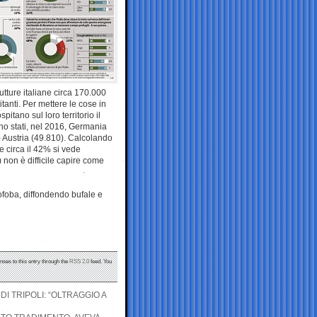
utture italiane circa 170.000
tanti. Per mettere le cose in
itano sul loro territorio il
no stati, nel 2016, Germania
 Austria (49.810). Calcolando
e circa il 42% si vede
 non è difficile capire come
nofoba, diffondendo bufale e
nses to this entry through the
RSS 2.0
feed. You
DI TRIPOLI: “OLTRAGGIO A