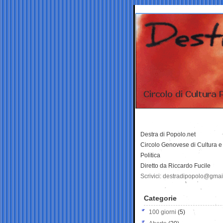
Destra di Popolo.net
Circolo Genovese di Cultura e
Politica
Diretto da Riccardo Fucile
Scrivici: destradipopolo@gma
Categorie
100 giorni
(5)