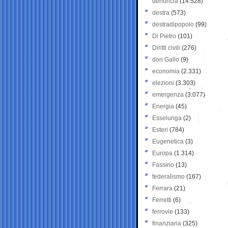
denuncia
(14.528)
destra
(573)
destradipopolo
(99)
Di Pietro
(101)
Diritti civili
(276)
don Gallo
(9)
economia
(2.331)
elezioni
(3.303)
emergenza
(3.077)
Energia
(45)
Esselunga
(2)
Esteri
(784)
Eugenetica
(3)
Europa
(1.314)
Fassino
(13)
federalismo
(167)
Ferrara
(21)
Ferretti
(6)
ferrovie
(133)
finanziaria
(325)