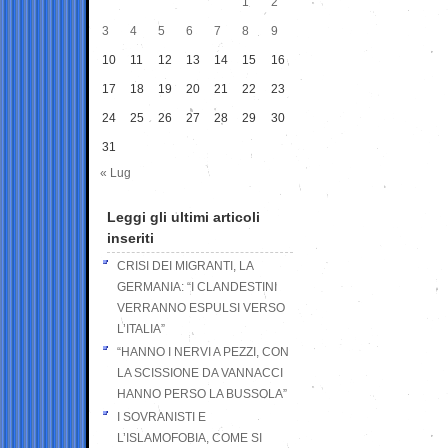
1
2
3
4
5
6
7
8
9
10
11
12
13
14
15
16
17
18
19
20
21
22
23
24
25
26
27
28
29
30
31
« Lug
Leggi gli ultimi articoli
inseriti
CRISI DEI MIGRANTI, LA
GERMANIA: “I CLANDESTINI
VERRANNO ESPULSI VERSO
L’ITALIA”
“HANNO I NERVI A PEZZI, CON
LA SCISSIONE DA VANNACCI
HANNO PERSO LA BUSSOLA”
I SOVRANISTI E
L’ISLAMOFOBIA, COME SI