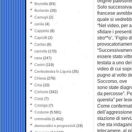
origine palestines
Brunetta
(83)
Solo successivam
Burlando
(26)
francese avrebbe 
Camogli
(2)
quale si vedrebb
canile
(4)
“Nel video, per a
Cappello
(8)
sfidare i presenti
stro**o’, ‘Figlio 
Caprotti
(2)
provocatoriamente
Caritas
(6)
“Successivament
carovita
(170)
essere stato vitt
casa
(247)
testata a uno dei 
Casini
(119)
video di cui sopr
Centrodestra in Liguria
(35)
pugno al volto del
Chiesa
(276)
Soccorso, ove
Cina
(10)
sono state diagno
Comune
(342)
da percosse”. Per
Coop
(7)
querela” per lesi
Come confermato 
Cossiga
(7)
dell’aggressione
Costume
(5.581)
stazione di servi
criminalità
(1.402)
che sta indagand
democratici e progressisti
(19)
telecamere, al pi