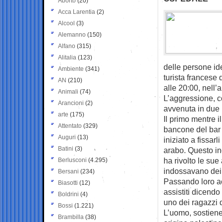
Aborto
(20)
Acca Larentia
(2)
Alcool
(3)
Alemanno
(150)
Alfano
(315)
Alitalia
(123)
delle persone id
Ambiente
(341)
turista francese 
AN
(210)
alle 20:00, nell’
Animali
(74)
L’aggressione, c
Arancioni
(2)
avvenuta in due
arte
(175)
Il primo mentre i
Attentato
(329)
bancone del bar
Auguri
(13)
iniziato a fissar
Batini
(3)
arabo. Questo in
ha rivolto le sue
Berlusconi
(4.295)
indossavano dei c
Bersani
(234)
Passando loro acc
Biasotti
(12)
assistiti dicendo 
Boldrini
(4)
uno dei ragazzi 
Bossi
(1.221)
L’uomo, sostiene
Brambilla
(38)