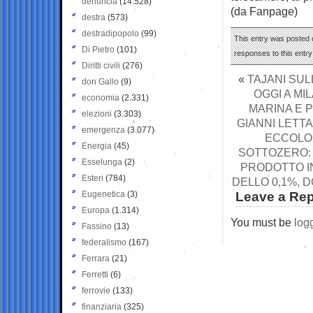
denuncia
(14.528)
(da Fanpage)
destra
(573)
destradipopolo
(99)
This entry was posted o
Di Pietro
(101)
responses to this entr
Diritti civili
(276)
«
TAJANI SUL
don Gallo
(9)
OGGI A MI
economia
(2.331)
MARINA E P
elezioni
(3.303)
GIANNI LETT
emergenza
(3.077)
ECCOLO 
Energia
(45)
SOTTOZERO: 
Esselunga
(2)
PRODOTTO I
Esteri
(784)
DELLO 0,1%, D
Eugenetica
(3)
Leave a Rep
Europa
(1.314)
You must be
log
Fassino
(13)
federalismo
(167)
Ferrara
(21)
Ferretti
(6)
ferrovie
(133)
finanziaria
(325)