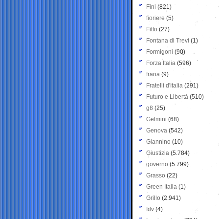
Fini
(821)
fioriere
(5)
Fitto
(27)
Fontana di Trevi
(1)
Formigoni
(90)
Forza Italia
(596)
frana
(9)
Fratelli d'Italia
(291)
Futuro e Libertà
(510)
g8
(25)
Gelmini
(68)
Genova
(542)
Giannino
(10)
Giustizia
(5.784)
governo
(5.799)
Grasso
(22)
Green Italia
(1)
Grillo
(2.941)
Idv
(4)