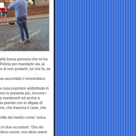
uella brava persona che mi ha
 Polizia per mandarlo via, al
e di non postarlo, lui che fa, se
eva raccontato il vicesindaco
 la casa popolare addobbata in
non lo preveda più, rincorre i
 a mantenerli ed anche a
la prende con lo sfigato di
re, che trascina il cane, che
scritta dai medici come “unica
a in due occasioni. “Ora sto
: devo uscire, non devo avere