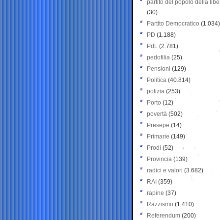
partito del popolo della libe
(30)
Partito Democratico
(1.034)
PD
(1.188)
PdL
(2.781)
pedofilia
(25)
Pensioni
(129)
Politica
(40.814)
polizia
(253)
Porto
(12)
povertà
(502)
Presepe
(14)
Primarie
(149)
Prodi
(52)
Provincia
(139)
radici e valori
(3.682)
RAI
(359)
rapine
(37)
Razzismo
(1.410)
Referendum
(200)