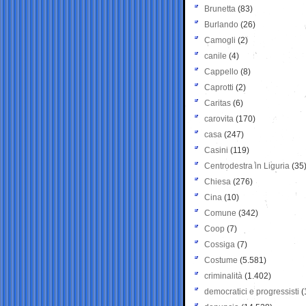
Brunetta
(83)
Burlando
(26)
Camogli
(2)
canile
(4)
Cappello
(8)
Caprotti
(2)
Caritas
(6)
carovita
(170)
casa
(247)
Casini
(119)
Centrodestra in Liguria
(35
Chiesa
(276)
Cina
(10)
Comune
(342)
Coop
(7)
Cossiga
(7)
Costume
(5.581)
criminalità
(1.402)
democratici e progressisti
(