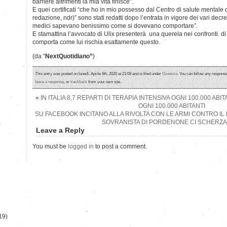
barriere altrimenti la mia vita finisce”.
E quei certificati “che ho in mio possesso dal Centro di salute mentale di
redazione, ndr)” sono stati redatti dopo l’entrata in vigore dei vari decre
medici sapevano benissimo come si dovevano comportare”.
E stamattina l’avvocato di Ulix presenterà una querela nei confronti. di
comporta come lui rischia esattamente questo.
(da “
NextQuotidiano”
)
This entry was posted on lunedì, Aprile 6th, 2020 at 21:09 and is filed under
Giustizia
. You can follow any response
leave a response
, or
trackback
from your own site.
«
IN ITALIA 8,7 REPARTI DI TERAPIA INTENSIVA OGNI 100.000 ABI
OGNI 100.000 ABITANTI
SU FACEBOOK INCITANO ALLA RIVOLTA CON LE ARMI CONTRO IL
SOVRANISTA DI PORDENONE CI SCHERZA
)
Leave a Reply
You must be
logged in
to post a comment.
19)