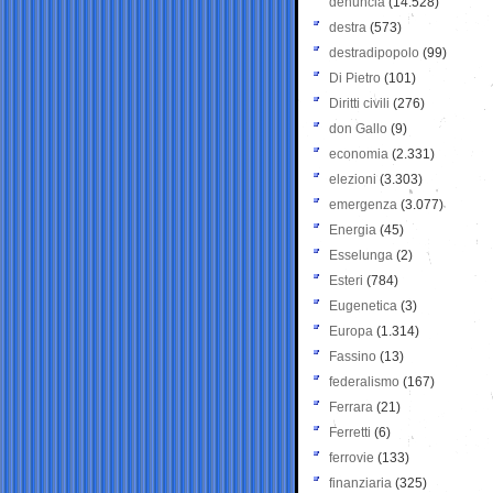
denuncia
(14.528)
destra
(573)
destradipopolo
(99)
Di Pietro
(101)
Diritti civili
(276)
don Gallo
(9)
economia
(2.331)
elezioni
(3.303)
emergenza
(3.077)
Energia
(45)
Esselunga
(2)
Esteri
(784)
Eugenetica
(3)
Europa
(1.314)
Fassino
(13)
federalismo
(167)
Ferrara
(21)
Ferretti
(6)
ferrovie
(133)
finanziaria
(325)