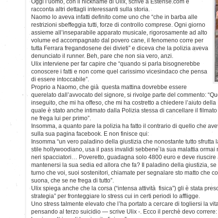
Oggi l’uomo, con il nickname di Ulix, scrive a Estense.com e
racconta altri dettagli interessanti sulla storia.
Naomo lo aveva infatti definito come uno che “che in barba alle
restrizioni sbeffeggia tutti, forze di controllo comprese. Ogni giorno
assieme all’inseparabile apparato musicale, rigorosamente ad alto
volume ed accompagnato dal povero cane, il fenomeno corre per
tutta Ferrara fregandosene dei divieti” e diceva che la polizia aveva
denunciato il runner. Beh, pare che non sia vero, anzi.
Ulix interviene per far capire che “quando si parla bisognerebbe
conoscere i fatti e non come quel carissimo vicesindaco che pensa
di essere intoccabile”.
Proprio a Naomo, che già questa mattina dovrebbe essere
querelato dall’avvocato del signore, si rivolge parte del commento: “Q
inseguito, che mi ha offeso, che mi ha costretto a chiedere l’aiuto della
quale è stato anche intimato dalla Polizia stessa di cancellare il filmato 
ne frega lui per primo”.
Insomma, a quanto pare la polizia ha fatto il contrario di quello che av
sulla sua pagina facebook. E non finisce qui:
Insomma “un vero paladino della giustizia che nonostante tutto sfrutta
stile hollywoodiano, usa il pass invalidi sebbene la sua malattia ormai 
neri spacciatori… Poveretto, guadagna solo 4800 euro e deve riuscire
mantenersi la sua sedia ed allora che fa? Il paladino della giustizia, se 
turno che voi, suoi sostenitori, chiamate per segnalare sto matto che cor
suona, che se ne frega di tutto”.
Ulix spiega anche che la corsa (“intensa attività fisica”) gli è stata pre
strategia” per fronteggiare lo stress cui in certi periodi lo affligge.
Uno stress talmente elevato che l’ha portato a cercare di togliersi la vit
pensando al terzo suicidio — scrive Ulix -. Ecco il perchè devo correre