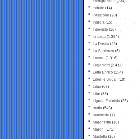
Immigrazione
(734)
indulto
(14)
inflazione
(26)
Ingroia
(15)
Interviste
(16)
la casta
(1.394)
La Destra
(45)
La Sapienza
(5)
Lavoro
(1.316)
LegaNord
(2.411)
Letta Enrico
(154)
Liberi e Uguali
(10)
Libia
(68)
Libri
(33)
Liguria Futurista
(25)
mafia
(543)
manifesto
(7)
Margherita
(16)
Maroni
(171)
Mastella
(16)