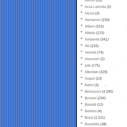
Aborto
(20)
Acca Larentia
(2)
Alcool
(3)
Alemanno
(150)
Alfano
(315)
Alitalia
(123)
Ambiente
(341)
AN
(210)
Animali
(74)
Arancioni
(2)
arte
(175)
Attentato
(329)
Auguri
(13)
Batini
(3)
Berlusconi
(4.295)
Bersani
(234)
Biasotti
(12)
Boldrini
(4)
Bossi
(1.221)
Brambilla
(38)