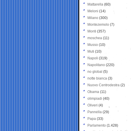
Mattarella
(60)
Meloni
(14)
Milano
(300)
Montezemolo
(7)
Monti
(357)
moschea
(11)
Musso
(10)
Muti
(10)
Napoli
(319)
Napolitano
(220)
no global
(5)
notte bianca
(3)
Nuovo Centrodestra
(2)
Obama
(11)
olimpiadi
(40)
Oliveri
(4)
Pannella
(29)
Papa
(33)
Parlamento
(1.428)