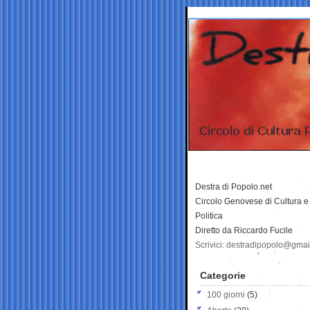
Destra di Popolo.net
Circolo Genovese di Cultura e
Politica
Diretto da Riccardo Fucile
Scrivici: destradipopolo@gma
Categorie
100 giorni
(5)