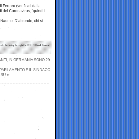
 Ferrara (verificati dalla
ti del Coronavirus, “quindi i
 Naomo. D’altronde, chi si
s to this entry through the
RSS 2.0
feed. You can
TANTI, IN GERMANIA SONO 29
 PARLAMENTO E IL SINDACO
 SU
»