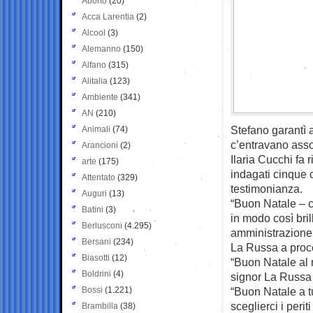
Aborto
(20)
Acca Larentia
(2)
Alcool
(3)
Alemanno
(150)
Alfano
(315)
Alitalia
(123)
Ambiente
(341)
AN
(210)
Stefano garantì 
Animali
(74)
c’entravano ass
Arancioni
(2)
Ilaria Cucchi fa 
arte
(175)
indagati cinque c
Attentato
(329)
testimonianza.
Auguri
(13)
“Buon Natale – c
Batini
(3)
in modo così bril
Berlusconi
(4.295)
amministrazione 
Bersani
(234)
La Russa a proce
Biasotti
(12)
“Buon Natale al n
Boldrini
(4)
signor La Russa 
Bossi
(1.221)
“Buon Natale a t
sceglierci i peri
Brambilla
(38)