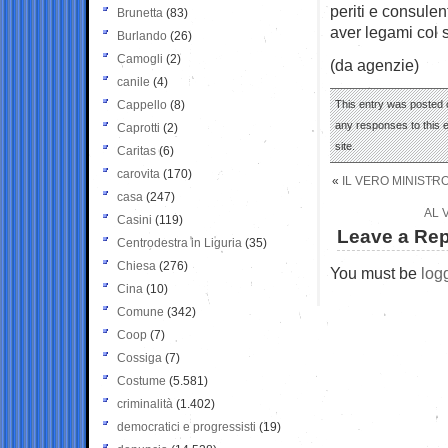
periti e consule
Brunetta
(83)
aver legami col s
Burlando
(26)
Camogli
(2)
(da agenzie)
canile
(4)
Cappello
(8)
This entry was posted 
any responses to this 
Caprotti
(2)
site.
Caritas
(6)
carovita
(170)
«
IL VERO MINISTRO
casa
(247)
AL 
Casini
(119)
Leave a Rep
Centrodestra in Liguria
(35)
Chiesa
(276)
You must be
log
Cina
(10)
Comune
(342)
Coop
(7)
Cossiga
(7)
Costume
(5.581)
criminalità
(1.402)
democratici e progressisti
(19)