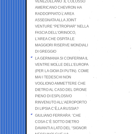
VENEZUELANO .IL COLOSSO
AMERICANO CHEVRON HA
RADDOPPIATO L’AREA
ASSEGNATA ALLA JOINT
VENTURE “PETROPIAR” NELLA
FASCIA DELL’ORINOCO,
L’AREA CHE OSPITA LE
MAGGIORI RISERVE MONDIALI
DI GREGGIO
LA GERMANIA SI CONFERMA IL
VENTRE MOLLE DELL’EUROPA
(PER LA GIOIA DI PUTIN). COME
MAI I TEDESCHI NON
VOGLIONO AMMETTERE CHE
DIETRO AL CASO DEL DRONE
PIENO DI ESPLOSIVO
RINVENUTO ALL’AEROPORTO
DI LIPSIA C’È LA RUSSIA?
GIULIANO FERRARA: ’CHE
COSA C’È SOTTO DIETRO
DAVANTI A LATO DEL “SIGNOR