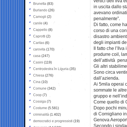
vertici dell’Ilva 
Brunetta
(83)
in uscita dallo st
Burlando
(26)
avevano ordinati, 
Camogli
(2)
penalmente”.
canile
(4)
Di fatto, come ha
Cappello
(8)
corso di una conf
disastro ambienta
Caprotti
(2)
degli impianti de
Caritas
(6)
Il fatto che l’Il
carovita
(170)
produrre coil, la
casa
(247)
dell’attività pen
Casini
(119)
Gli altri stabilime
Centrodestra in Liguria
(35)
Sono circa venti
Chiesa
(276)
dall’azienda.
Cina
(10)
Ai 5mila operai c
Comune
(342)
sommate le altre
Coop
(7)
gruppo e nell’ind
Come quello di G
Cossiga
(7)
Dopo pochi minut
Costume
(5.581)
di Cornigliano in
criminalità
(1.402)
Genova Aeroport
democratici e progressisti
(19)
Secondo i sindac