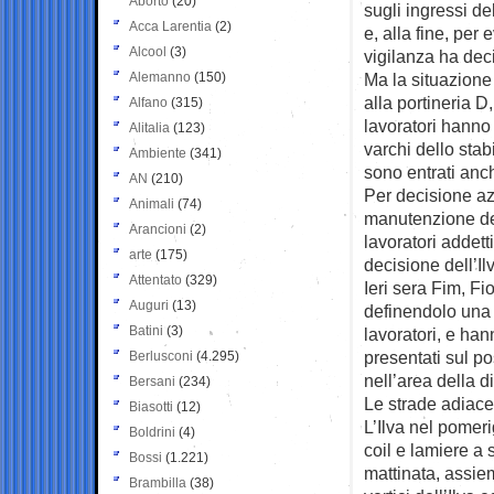
Aborto
(20)
sugli ingressi de
Acca Larentia
(2)
e, alla fine, per e
Alcool
(3)
vigilanza ha deci
Alemanno
(150)
Ma la situazione
alla portineria D
Alfano
(315)
lavoratori hanno 
Alitalia
(123)
varchi dello stab
Ambiente
(341)
sono entrati anc
AN
(210)
Per decisione azi
Animali
(74)
manutenzione del
Arancioni
(2)
lavoratori addett
arte
(175)
decisione dell’Il
Attentato
(329)
Ieri sera Fim, F
Auguri
(13)
definendolo una 
Batini
(3)
lavoratori, e ha
presentati sul po
Berlusconi
(4.295)
nell’area della di
Bersani
(234)
Le strade adiace
Biasotti
(12)
L’Ilva nel pomeri
Boldrini
(4)
coil e lamiere a
Bossi
(1.221)
mattinata, assie
Brambilla
(38)