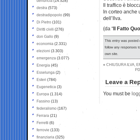
denuncia
(14.528)
Il traffico è blocc
destra
(573)
In corteo anche u
destradipopolo
(99)
dell’Ilva.
Di Pietro
(101)
(da “
Il Fatto Qu
Diritti civili
(276)
don Gallo
(9)
This entry was posted 
economia
(2.331)
follow any responses to
elezioni
(3.303)
own site.
emergenza
(3.077)
«
CHIUSURA ILVA, E
Energia
(45)
PD
Esselunga
(2)
Esteri
(784)
Leave a Rep
Eugenetica
(3)
You must be
log
Europa
(1.314)
Fassino
(13)
federalismo
(167)
Ferrara
(21)
Ferretti
(6)
ferrovie
(133)
finanziaria
(325)