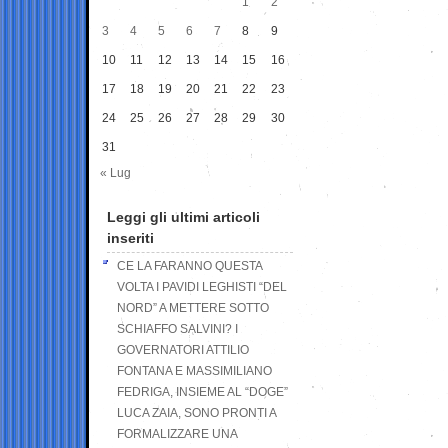
1
2
3
4
5
6
7
8
9
10
11
12
13
14
15
16
17
18
19
20
21
22
23
24
25
26
27
28
29
30
31
« Lug
Leggi gli ultimi articoli
inseriti
CE LA FARANNO QUESTA
VOLTA I PAVIDI LEGHISTI “DEL
NORD” A METTERE SOTTO
SCHIAFFO SALVINI? I
GOVERNATORI ATTILIO
FONTANA E MASSIMILIANO
FEDRIGA, INSIEME AL “DOGE”
LUCA ZAIA, SONO PRONTI A
FORMALIZZARE UNA