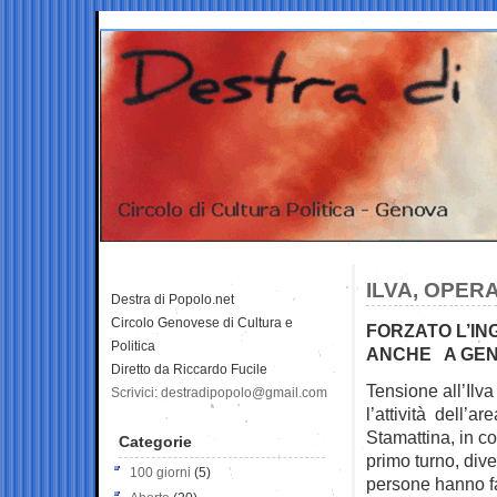
ILVA, OPER
Destra di Popolo.net
Circolo Genovese di Cultura e
FORZATO L’IN
Politica
ANCHE A GE
Diretto da Riccardo Fucile
Tensione all’Ilva
Scrivici: destradipopolo@gmail.com
l’attività
dell’are
Stamattina, in c
Categorie
primo turno, dive
100 giorni
(5)
persone hanno f