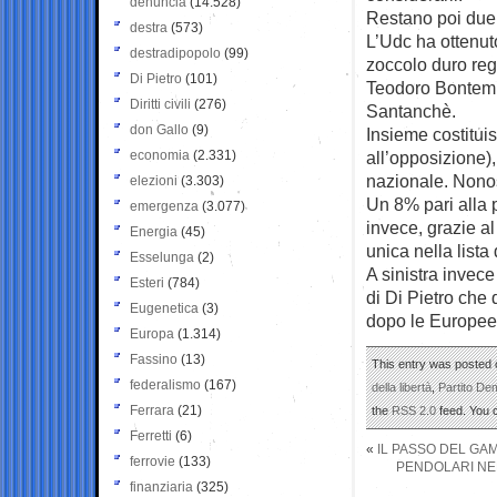
denuncia
(14.528)
Restano poi due 
destra
(573)
L’Udc ha ottenut
destradipopolo
(99)
zoccolo duro reg
Di Pietro
(101)
Teodoro Bontempo
Diritti civili
(276)
Santanchè.
don Gallo
(9)
Insieme costituis
economia
(2.331)
all’opposizione)
nazionale. Nonost
elezioni
(3.303)
Un 8% pari alla 
emergenza
(3.077)
invece, grazie al
Energia
(45)
unica nella lista
Esselunga
(2)
A sinistra invec
Esteri
(784)
di Di Pietro che 
Eugenetica
(3)
dopo le Europee,
Europa
(1.314)
Fassino
(13)
This entry was posted 
federalismo
(167)
della libertà
,
Partito De
Ferrara
(21)
the
RSS 2.0
feed. You
Ferretti
(6)
«
IL PASSO DEL GA
ferrovie
(133)
PENDOLARI NEL
finanziaria
(325)