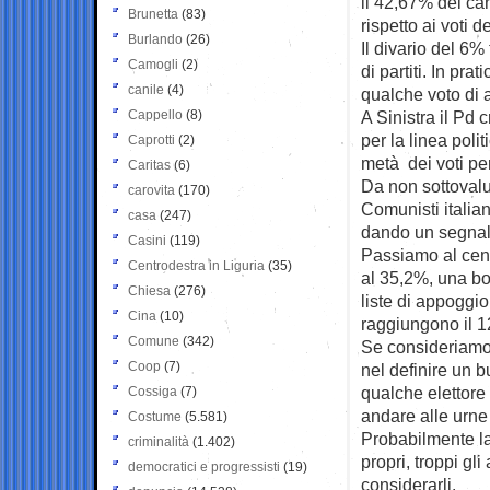
il 42,67% del ca
Brunetta
(83)
rispetto ai voti d
Burlando
(26)
Il divario del 6%
Camogli
(2)
di partiti. In pr
canile
(4)
qualche voto di 
Cappello
(8)
A Sinistra il Pd 
per la linea poli
Caprotti
(2)
metà dei voti per
Caritas
(6)
Da non sottovalu
carovita
(170)
Comunisti italian
casa
(247)
dando un segnale
Casini
(119)
Passiamo al cent
Centrodestra in Liguria
(35)
al 35,2%, una bot
Chiesa
(276)
liste di appoggio
Cina
(10)
raggiungono il 1
Comune
(342)
Se consideriamo 
Coop
(7)
nel definire un 
qualche elettore
Cossiga
(7)
andare alle urne 
Costume
(5.581)
Probabilmente la 
criminalità
(1.402)
propri, troppi gli
democratici e progressisti
(19)
considerarli.