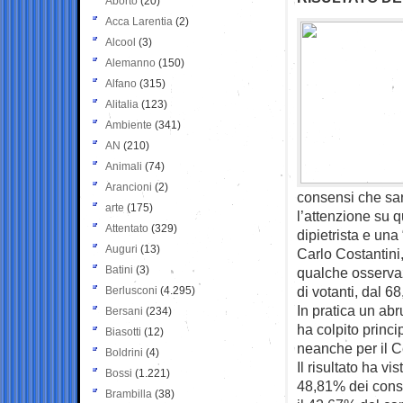
Aborto
(20)
Acca Larentia
(2)
Alcool
(3)
Alemanno
(150)
Alfano
(315)
Alitalia
(123)
Ambiente
(341)
AN
(210)
Animali
(74)
Arancioni
(2)
consensi che sare
arte
(175)
l’attenzione su 
Attentato
(329)
dipietrista e una 
Auguri
(13)
Carlo Costantini,
Batini
(3)
qualche osservaz
di votanti, dal 6
Berlusconi
(4.295)
In pratica un ab
Bersani
(234)
ha colpito princ
Biasotti
(12)
neanche per il C
Boldrini
(4)
Il risultato ha v
Bossi
(1.221)
48,81% dei consen
Brambilla
(38)