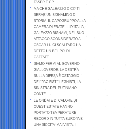
TASER E CP
MA CHE GALEAZZO DICI? TI
SERVE UN BIGNAMINO DI
STORIA. IL CAPOGRUPPO ALLA
CAMERA DI FRATELLI D’ITALIA,
GALEAZZO BIGNAMI, NEL SUO
ATTACCO SCONSIDERATO A
OSCAR LUIGI SCALFARO HA
DETTO UN BEL PO’ DI
CAZZATE
SIAMO FERMI AL GOVERNO
GIALLOVERDE: LA DESTRA
SULLA DIFESA È OSTAGGIO
DEI “PACIFISTI” LEGHISTI, LA
SINISTRA DEL PUTINIANO
CONTE
LE ONDATE DI CALORE DI
QUEST’ESTATE HANNO
PORTATO TEMPERATURE
RECORD IN TUTTA EUROPA E
UNA SICCITA’ MAI VISTA. I