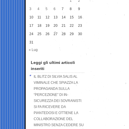
1
2
3
4
5
6
7
8
9
10
11
12
13
14
15
16
17
18
19
20
21
22
23
24
25
26
27
28
29
30
31
« Lug
Leggi gli ultimi articoli
inseriti
IL BLITZ DI SILVIA SALIS AL
VIMINALE CHE SPIAZZA LA
PROPAGANDA SULLA
“PERCEZIONE” DI IN-
SICUREZZA DEI SOVRANISTI:
SI FA RICEVERE DA
PIANTEDOSI E OTTIENE LA
COLLABORAZIONE DEL
MINISTRO SENZA CEDERE SU