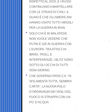
RISPETTO AL 2025, E I RUSSI
CONTINUANO A MARTELLARE
CON LE STRAGI DI CIVILI. IL
GUAIO È CHE GLI AMERICANI
HANNO USATO TUTTI I MISSILI
PER LA GUERRA IN IRAN
SOLO CHI È IN MALAFEDE
NON VUOLE VEDERE CHE
PUTIN È GIÀ IN GUERRA CON
L’EUROPA: TRA ATTACCHI
IBRIDI, TROLL E
INTERFERENZE, I BLITZ SONO
SOTTO GLI OCCHI DI TUTTI
OGNI GIORNO
CHE GOVERNO PATACCA. “SI
SFILAMENTA TUTTA, SEMBRA
CARTA”. LA NUOVA POLO
D’ORDINANZA DEI VIGILI DEL
FUOCO SI STRAPPA CON UN
PO’ D’ACQUA