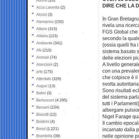
Aborto
(20)
DIRE CHE LA 
Acca Larentia
(2)
Alcool
(3)
In Gran Bretagna
Alemanno
(150)
rivela una
ricerc
Alfano
(315)
FGS Global che s
Alitalia
(123)
secondo la quale
Ambiente
(341)
(ossia quelli fra 
AN
(210)
sistema basato s
delle elezioni p
Animali
(74)
A livello generale
Arancioni
(2)
con una prevalen
arte
(175)
che colpisce è il
Attentato
(329)
svolta autoritar
Auguri
(13)
Sono risultati ec
Batini
(3)
del sistema parl
Berlusconi
(4.295)
tutti i Parlamenti
Bersani
(234)
albergare pulsion
Biasotti
(12)
Nigel Farage quan
Boldrini
(4)
Il cambio epocal
Bossi
(1.221)
incarnato dalla 
nelle opinione p
Brambilla
(38)