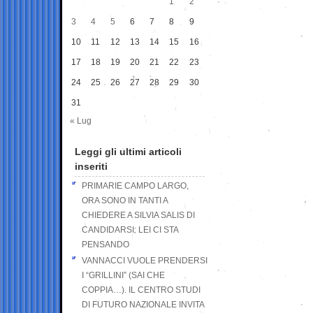
1
2
3
4
5
6
7
8
9
10
11
12
13
14
15
16
17
18
19
20
21
22
23
24
25
26
27
28
29
30
31
« Lug
Leggi gli ultimi articoli
inseriti
PRIMARIE CAMPO LARGO,
ORA SONO IN TANTI A
CHIEDERE A SILVIA SALIS DI
CANDIDARSI: LEI CI STA
PENSANDO
VANNACCI VUOLE PRENDERSI
I “GRILLINI” (SAI CHE
COPPIA…). IL CENTRO STUDI
DI FUTURO NAZIONALE INVITA