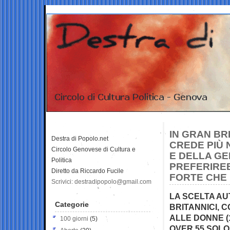
IN GRAN BR
Destra di Popolo.net
CREDE PIÙ 
Circolo Genovese di Cultura e
E DELLA GEN
Politica
PREFERIRE
Diretto da Riccardo Fucile
FORTE CHE 
Scrivici: destradipopolo@gmail.com
LA SCELTA AU
Categorie
BRITANNICI, C
ALLE DONNE (
100 giorni
(5)
OVER 55 SOLO