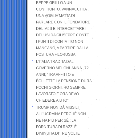
BEPPE GRILLO A UN
CONFRONTO. VANNACCI HA
UNA VOGLIA MATTA DI
PARLARE CON IL FONDATORE
DEL M5S E INTERCETTARE I
DELUSI DA GIUSEPPE CONTE.
I PUNTI DI CONTATTO NON
MANCANO, A PARTIRE DALLA
POSTURA FILORUSSA
L’ITALIA TRADITA DAL
GOVERNO MELONI. ANNA , 72
ANNI; “TRA AFFITTO E
BOLLETTE LA PENSIONE DURA
POCHI GIORNI, HO SEMPRE
LAVORATO E ORA DEVO
CHIEDERE AIUTO”
TRUMP NON DÀ MISSILI
ALL’UCRAINA PERCHÉ NON
NE HA PIÙ PER SÉ : LA
FORNITURA DI RAZZI È
DIMINUITA DI TRE VOLTE