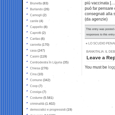
più vaccinata […]
Brunetta
(83)
può far pensare 
Burlando
(26)
consegnati alla 
Camogli
(2)
(da agenzie)
canile
(4)
Cappello
(8)
This entry was posted 
Caprotti
(2)
responses to this entr
Caritas
(6)
«
LO SCUDIO PENAL
carovita
(170)
casa
(247)
BANKITALIA: IL D
Casini
(119)
Leave a Rep
Centrodestra in Liguria
(35)
You must be
log
Chiesa
(276)
Cina
(10)
Comune
(342)
Coop
(7)
Cossiga
(7)
Costume
(5.581)
criminalità
(1.402)
democratici e progressisti
(19)