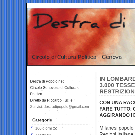
IN LOMBARD
Destra di Popolo.net
3.000 TESS
Circolo Genovese di Cultura e
RESTRIZION
Politica
Diretto da Riccardo Fucile
CON UNA RACC
Scrivici: destradipopolo@gmail.com
FARE TUTTO: 
AGGIRANDO I D
Categorie
Milanesi popolo d
100 giorni
(5)
Regioni
italiane