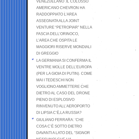
VENEZUELANO .IL COLOSSO
AMERICANO CHEVRON HA
RADDOPPIATO L’AREA
ASSEGNATA ALLA JOINT
VENTURE “PETROPIAR” NELLA
FASCIA DELL’ORINOCO,
L’AREA CHE OSPITA LE
MAGGIORI RISERVE MONDIALI
DI GREGGIO
LA GERMANIA SI CONFERMA IL
VENTRE MOLLE DELL’EUROPA
(PER LA GIOIA DI PUTIN). COME
MAI I TEDESCHI NON
VOGLIONO AMMETTERE CHE
DIETRO AL CASO DEL DRONE
PIENO DI ESPLOSIVO
RINVENUTO ALL’AEROPORTO
DI LIPSIA C’È LA RUSSIA?
GIULIANO FERRARA: ’CHE
COSA C’È SOTTO DIETRO
DAVANTI A LATO DEL “SIGNOR