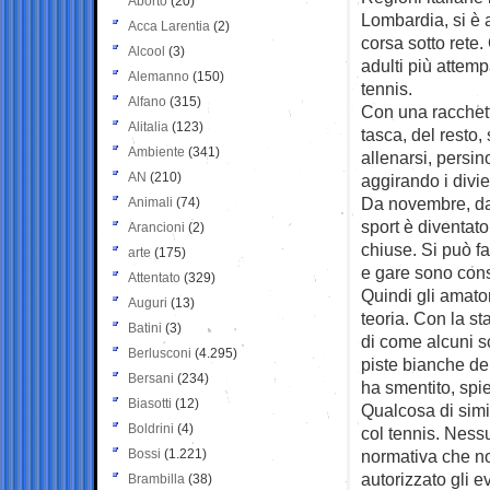
Aborto
(20)
Lombardia, si è a
Acca Larentia
(2)
corsa sotto rete
Alcool
(3)
adulti più attempa
Alemanno
(150)
tennis.
Alfano
(315)
Con una racchett
Alitalia
(123)
tasca, del resto, 
Ambiente
(341)
allenarsi, persin
AN
(210)
aggirando i diviet
Da novembre, da 
Animali
(74)
sport è diventato
Arancioni
(2)
chiuse. Si può fa
arte
(175)
e gare sono conse
Attentato
(329)
Quindi gli amator
Auguri
(13)
teoria. Con la st
Batini
(3)
di come alcuni sc
Berlusconi
(4.295)
piste bianche de
Bersani
(234)
ha smentito, spie
Biasotti
(12)
Qualcosa di simi
Boldrini
(4)
col tennis. Ness
Bossi
(1.221)
normativa che n
autorizzato gli e
Brambilla
(38)