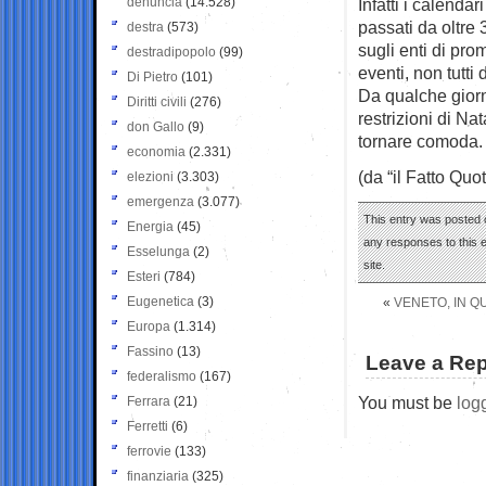
denuncia
(14.528)
Infatti i calendar
passati da oltre 
destra
(573)
sugli enti di pro
destradipopolo
(99)
eventi, non tutti 
Di Pietro
(101)
Da qualche giorn
Diritti civili
(276)
restrizioni di Na
don Gallo
(9)
tornare comoda.
economia
(2.331)
(da “il Fatto Quo
elezioni
(3.303)
emergenza
(3.077)
This entry was posted 
Energia
(45)
any responses to this 
Esselunga
(2)
site.
Esteri
(784)
Eugenetica
(3)
«
VENETO, IN Q
Europa
(1.314)
Fassino
(13)
Leave a Rep
federalismo
(167)
You must be
log
Ferrara
(21)
Ferretti
(6)
ferrovie
(133)
finanziaria
(325)