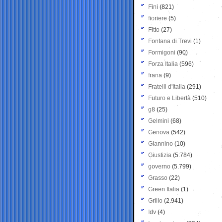
Fini
(821)
fioriere
(5)
Fitto
(27)
Fontana di Trevi
(1)
Formigoni
(90)
Forza Italia
(596)
frana
(9)
Fratelli d'Italia
(291)
Futuro e Libertà
(510)
g8
(25)
Gelmini
(68)
Genova
(542)
Giannino
(10)
Giustizia
(5.784)
governo
(5.799)
Grasso
(22)
Green Italia
(1)
Grillo
(2.941)
Idv
(4)