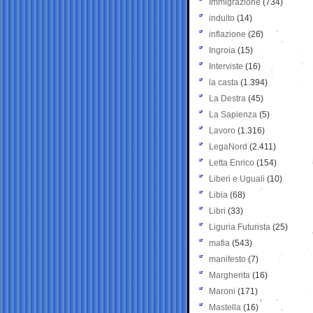
Immigrazione
(734)
indulto
(14)
inflazione
(26)
Ingroia
(15)
Interviste
(16)
la casta
(1.394)
La Destra
(45)
La Sapienza
(5)
Lavoro
(1.316)
LegaNord
(2.411)
Letta Enrico
(154)
Liberi e Uguali
(10)
Libia
(68)
Libri
(33)
Liguria Futurista
(25)
mafia
(543)
manifesto
(7)
Margherita
(16)
Maroni
(171)
Mastella
(16)