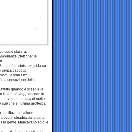
ico come stasera.
 ambulanze (“lettighe” le
a.
Senato è di sinistra» grida «e
ui senza cappotto.
sto, la folla tutta
 dà la sensazione della
rattutto quando è sceso e la
o il cartello «oggi decade la
i intravede qualcosa di molto
 sub che è l’ultima grottesca
le istituzioni italiane
 copia, sbiadita dalla carta
tessa gente. Mancavano solo le
asparotti (ancora quello della