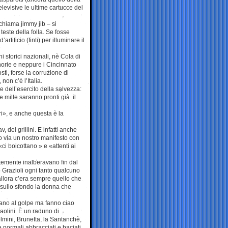
levisive le ultime cartucce del
chiama jimmy jib – si
teste della folla. Se fosse
rtificio (finti) per illuminare il
i storici nazionali, nè Cola di
norie e neppure i Cincinnato
ti, forse la corruzione di
on c’è l’Italia.
e dell’esercito della salvezza:
e mille saranno pronti già il
ri», e anche questa è la
, dei grillini. E infatti anche
o via un nostro manifesto con
ci boicottano » e «attenti ai
istemente inalberavano fin dal
o Grazioli ogni tanto qualcuno
llora c’era sempre quello che
o sullo sfondo la donna che
dano al golpe ma fanno ciao
aolini. È un raduno di
Gelmini, Brunetta, la Santanchè,
ormali abbracciati e baciati