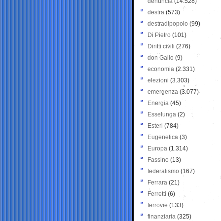
denuncia
(14.528)
destra
(573)
destradipopolo
(99)
Di Pietro
(101)
Diritti civili
(276)
don Gallo
(9)
economia
(2.331)
elezioni
(3.303)
emergenza
(3.077)
Energia
(45)
Esselunga
(2)
Esteri
(784)
Eugenetica
(3)
Europa
(1.314)
Fassino
(13)
federalismo
(167)
Ferrara
(21)
Ferretti
(6)
ferrovie
(133)
finanziaria
(325)