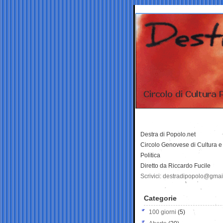
Destra di Popolo.net
Circolo Genovese di Cultura e
Politica
Diretto da Riccardo Fucile
Scrivici: destradipopolo@gma
Categorie
100 giorni
(5)