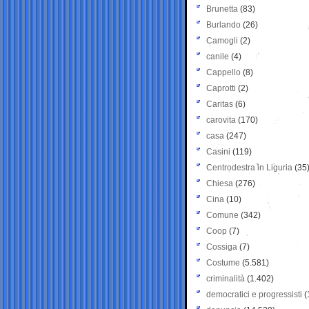
Brunetta
(83)
Burlando
(26)
Camogli
(2)
canile
(4)
Cappello
(8)
Caprotti
(2)
Caritas
(6)
carovita
(170)
casa
(247)
Casini
(119)
Centrodestra in Liguria
(35
Chiesa
(276)
Cina
(10)
Comune
(342)
Coop
(7)
Cossiga
(7)
Costume
(5.581)
criminalità
(1.402)
democratici e progressisti
(