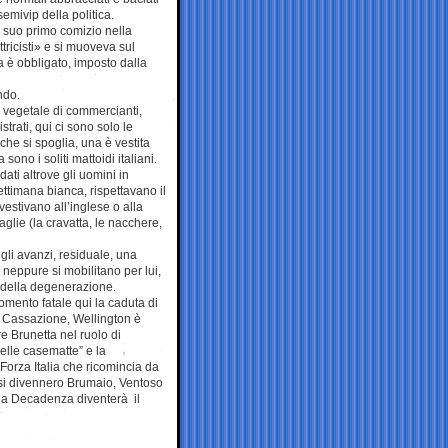
semivip della politica.
l suo primo comizio nella
ttricisti» e si muoveva sul
na è obbligato, imposto dalla
ndo.
io vegetale di commercianti,
strati, qui ci sono solo le
o che si spoglia, una è vestita
no i soliti mattoidi italiani.
dati altrove gli uomini in
timana bianca, rispettavano il
estivano all’inglese o alla
lie (la cravatta, le nacchere,
egli avanzi, residuale, una
neppure si mobilitano per lui,
 della degenerazione.
momento fatale qui la caduta di
a Cassazione, Wellington è
e Brunetta nel ruolo di
elle casematte” e la
orza Italia che ricomincia da
esi divennero Brumaio, Ventoso
lla Decadenza diventerà il