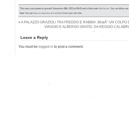
This entry was posted on giovedì, Novembre 28th, 2013 at 09:42 and is filed under
Berlusconi
. You can follow any
feed. You can
leave a response
, or
trackback
from your own site.
«
A PALAZZO GRAZIOLI TRA FREDDO E RABBIA: â€œÃˆ UN COLPO D
VIAGGIO E ALBERGO GRATIS: DA REGGIO CALABRIA
Leave a Reply
You must be
logged in
to post a comment.