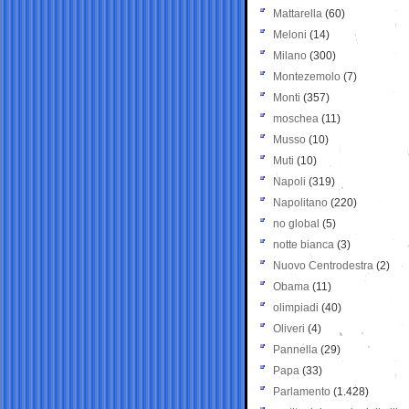
Mattarella
(60)
Meloni
(14)
Milano
(300)
Montezemolo
(7)
Monti
(357)
moschea
(11)
Musso
(10)
Muti
(10)
Napoli
(319)
Napolitano
(220)
no global
(5)
notte bianca
(3)
Nuovo Centrodestra
(2)
Obama
(11)
olimpiadi
(40)
Oliveri
(4)
Pannella
(29)
Papa
(33)
Parlamento
(1.428)