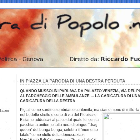
IN PIAZZA LA PARODIA DI UNA DESTRA PERDUTA
QUANDO MUSSOLINI PARLAVA DA PALAZZO VENEZIA, VIA DEL P
AL PARCHEGGIO DELLE AMBULANZE…. LA CARICATURA DI UNA
CARICATURA DELLA DESTRA
Pigiati come sardine sembriamo centomila, ma siamo meno di mille, la 
il.com
nel
budello stretto e corto di via del Plebiscito.
E siamo addossati al palco dal quale lui con la
pacchiana uniforme tutta nera di pingue “drag
queen” del bunga bunga, celebra il “momento
fatale” come «lutto della democrazia».
Non “Forza Italia” dunque ma “Senza Italia” è