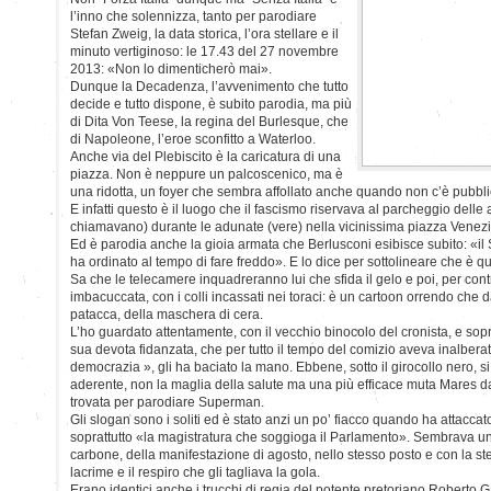
l’inno che solennizza, tanto per parodiare
Stefan Zweig, la data storica, l’ora stellare e il
minuto vertiginoso: le 17.43 del 27 novembre
2013: «Non lo dimenticherò mai».
Dunque la Decadenza, l’avvenimento che tutto
decide e tutto dispone, è subito parodia, ma più
di Dita Von Teese, la regina del Burlesque, che
di Napoleone, l’eroe sconfitto a Waterloo.
Anche via del Plebiscito è la caricatura di una
piazza. Non è neppure un palcoscenico, ma è
una ridotta, un foyer che sembra affollato anche quando non c’è pubbl
E infatti questo è il luogo che il fascismo riservava al parcheggio delle
chiamavano) durante le adunate (vere) nella vicinissima piazza Venezi
Ed è parodia anche la gioia armata che Berlusconi esibisce subito: «il 
ha ordinato al tempo di fare freddo». E lo dice per sottolineare che è q
Sa che le telecamere inquadreranno lui che sfida il gelo e poi, per contra
imbacuccata, con i colli incassati nei toraci: è un cartoon orrendo che
patacca, della maschera di cera.
L’ho guardato attentamente, con il vecchio binocolo del cronista, e sop
sua devota fidanzata, che per tutto il tempo del comizio aveva inalberat
democrazia », gli ha baciato la mano. Ebbene, sotto il girocollo nero, s
aderente, non la maglia della salute ma una più efficace muta Mares da
trovata per parodiare Superman.
Gli slogan sono i soliti ed è stato anzi un po’ fiacco quando ha attaccato 
soprattutto «la magistratura che soggioga il Parlamento». Sembrava una
carbone, della manifestazione di agosto, nello stesso posto e con la s
lacrime e il respiro che gli tagliava la gola.
Erano identici anche i trucchi di regia del potente pretoriano Roberto G