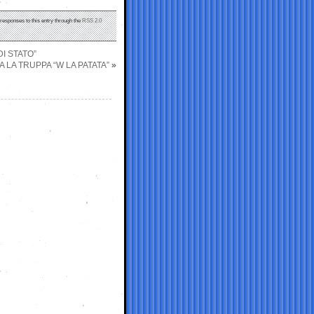
 responses to this entry through the
RSS 2.0
I STATO”
 LA TRUPPA “W LA PATATA”
»