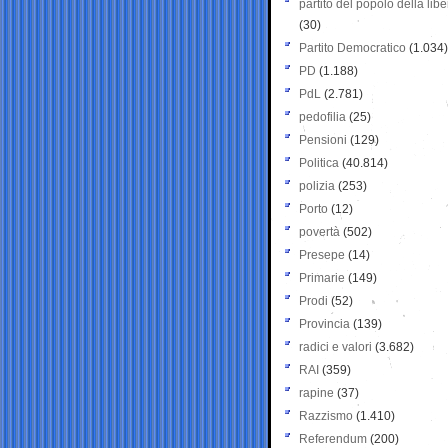
partito del popolo della libe
(30)
Partito Democratico
(1.034)
PD
(1.188)
PdL
(2.781)
pedofilia
(25)
Pensioni
(129)
Politica
(40.814)
polizia
(253)
Porto
(12)
povertà
(502)
Presepe
(14)
Primarie
(149)
Prodi
(52)
Provincia
(139)
radici e valori
(3.682)
RAI
(359)
rapine
(37)
Razzismo
(1.410)
Referendum
(200)