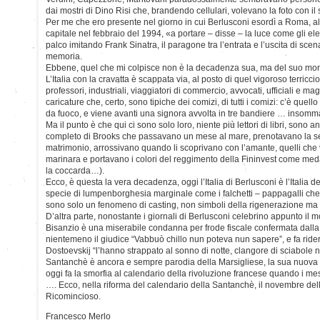
dai mostri di Dino Risi che, brandendo cellulari, volevano la foto con il 
Per me che ero presente nel giorno in cui Berlusconi esordì a Roma, a
capitale nel febbraio del 1994, «a portare – disse – la luce come gli ele
palco imitando Frank Sinatra, il paragone tra l’entrata e l’uscita di sce
memoria.
Ebbene, quel che mi colpisce non è la decadenza sua, ma del suo mo
L’Italia con la cravatta è scappata via, al posto di quel vigoroso terricc
professori, industriali, viaggiatori di commercio, avvocati, ufficiali e magi
caricature che, certo, sono tipiche dei comizi, di tutti i comizi: c’è quell
da fuoco, e viene avanti una signora avvolta in tre bandiere … insomma so
Ma il punto è che qui ci sono solo loro, niente più lettori di libri, sono an
completo di Brooks che passavano un mese al mare, prenotavano la set
matrimonio, arrossivano quando li scoprivano con l’amante, quelli che v
marinara e portavano i colori del reggimento della Fininvest come medag
la coccarda…).
Ecco, è questa la vera decadenza, oggi l’Italia di Berlusconi è l’Italia d
specie di lumpenborghesia marginale come i falchetti – pappagalli che 
sono solo un fenomeno di casting, non simboli della rigenerazione ma
D’altra parte, nonostante i giornali di Berlusconi celebrino appunto il 
Bisanzio è una miserabile condanna per frode fiscale confermata dall
nientemeno il giudice “Vabbuò chillo nun poteva nun sapere”, e fa rider
Dostoevskij “l’hanno strappato al sonno di notte, clangore di sciabole n
Santanchè è ancora e sempre parodia della Marsigliese, la sua nuova F
oggi fa la smorfia al calendario della rivoluzione francese quando i m
…. Ecco, nella riforma del calendario della Santanchè, il novembre de
Ricomincioso.
Francesco Merlo