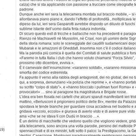
calza) che si sta applicando con passione a truccare come oleografie te
padrone.
Dunque anche ieri sera la telecamera montata sul braccio mobile, – si 
allontanava piano piano e, dando l’effetto di profondità , moltiplicava le 
dipeso da lui, ieri sera Gasparotti avrebbe disposto un diluvio di fuochi d’a
sublime istante dell’uomo dalla finta natura indomita.
Di sicuro questo exit di tricche e ballacche non ha precedenti e paragon
Rienzo nè Machiavelli nè Mussolini, nè Craxi, non gli uomini delle Sig
della storia romana: solo le sceneggiate dei caudilli sudamericani depos
Mubarak e le amazzoni di Gheddafi. Insomma non c’è il codice italiano, n
Ma la parodia più comica è quella dei Comitati di salute pubblica o fors
«Faremo in tutta Italia i club che hanno voluto chiamarsi “Forza Silvio”, 
prossimo otto dicembre, evviva ».
È il carnevale dell’insurrezione: «saranno soldati», «saranno missiona
smorfia del codice estremista.
)
Fa appunto il verso alla rabbia degli antagonisti, dei no global, dei no tav
qui, a sorpresa, denunziano «la polizia che reprime », e «hanno portat
su scritto “colpo di stato”», e «hanno bloccato i pullman fuori Roma» e «
provocatori» … sino al paragone tra magistratura e Brigate rosse.
L’idea era ben fissata nei cartelli che alcuni sparuti manifestanti ieri tr
mattino, «Berlusconi è prigioniero politico delle Br», mentre da Palazz
spostava le tende bianche per guardare cosa accadeva nel budello e a
gridava «eccolo, eccolo» e giurava di averlo visto e di avere pure vist
ama «che se ne stava lì con Dudù in braccio …».
È un delirio di macchiette che vedono quello che vogliono vedere, gri
alla telecamera, sono ancora una volta parodie, persino del mattoide P
19)
spennacchiati e di ex ministri, tutti sotto il palco: la Prestigiacomo, la 
Verdini, Capezzone, Mantovani paradossalmente sembravano persone n