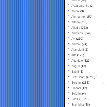
Aborto
(20)
Acca Larentia
(2)
Alcool
(3)
Alemanno
(150)
Alfano
(315)
Alitalia
(123)
Ambiente
(341)
AN
(210)
Animali
(74)
Arancioni
(2)
arte
(175)
Attentato
(329)
Auguri
(13)
Batini
(3)
Berlusconi
(4.295)
Bersani
(234)
Biasotti
(12)
Boldrini
(4)
Bossi
(1.221)
Brambilla
(38)