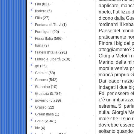
Fini
(821)
applicare, manca 
fioriere
(5)
ripeto, l’utilizzo
dicono dalla Guar
Fitto
(27)
‘ordinami il keba
Fontana di Trevi
(1)
Paese del mondo 
Formigoni
(90)
praticamente non 
Forza Italia
(596)
Finora i big del
frana
(9)
atteggiamento? 
Fratelli d'Italia
(291)
Giorgia Meloni ne
Futuro e Libertà
(510)
Marino, della mi
g8
(25)
morale veniva pri
Gelmini
(68)
manca proprio Gi
Genova
(542)
Dai leader nazion
indagati i due big
Giannino
(10)
FdI per essere ele
Giustizia
(5.784)
c’è un imbarazzo
governo
(5.799)
estrema. Si parla
Grasso
(22)
nulla. Giorgia M
Green Italia
(1)
male che il suo r
Grillo
(2.941)
dovrebbe essere 
Idv
(4)
soltanto quando n