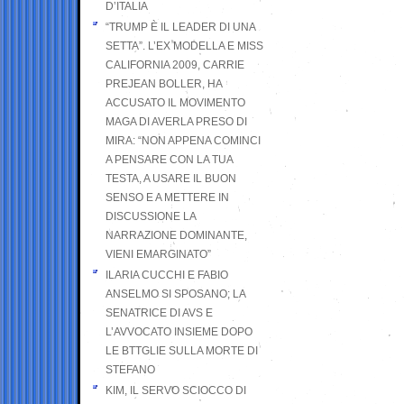
D’ITALIA
“TRUMP È IL LEADER DI UNA
SETTA”. L’EX MODELLA E MISS
CALIFORNIA 2009, CARRIE
PREJEAN BOLLER, HA
ACCUSATO IL MOVIMENTO
MAGA DI AVERLA PRESO DI
MIRA: “NON APPENA COMINCI
A PENSARE CON LA TUA
TESTA, A USARE IL BUON
SENSO E A METTERE IN
DISCUSSIONE LA
NARRAZIONE DOMINANTE,
VIENI EMARGINATO”
ILARIA CUCCHI E FABIO
ANSELMO SI SPOSANO; LA
SENATRICE DI AVS E
L’AVVOCATO INSIEME DOPO
LE BTTGLIE SULLA MORTE DI
STEFANO
KIM, IL SERVO SCIOCCO DI