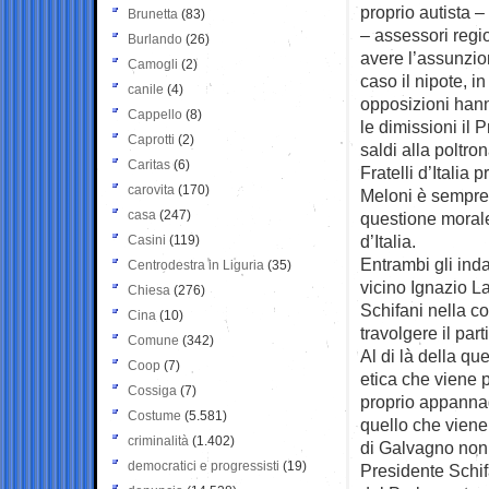
proprio autista –
Brunetta
(83)
– assessori regio
Burlando
(26)
avere l’assunzion
Camogli
(2)
caso il nipote, i
canile
(4)
opposizioni hann
Cappello
(8)
le dimissioni il
Caprotti
(2)
saldi alla poltr
Caritas
(6)
Fratelli d’Italia
carovita
(170)
Meloni è sempre 
casa
(247)
questione morale,
d’Italia.
Casini
(119)
Entrambi gli ind
Centrodestra in Liguria
(35)
vicino Ignazio L
Chiesa
(276)
Schifani nella co
Cina
(10)
travolgere il part
Comune
(342)
Al di là della q
Coop
(7)
etica che viene p
Cossiga
(7)
proprio appannag
Costume
(5.581)
quello che viene 
criminalità
(1.402)
di Galvagno non 
democratici e progressisti
(19)
Presidente Schif