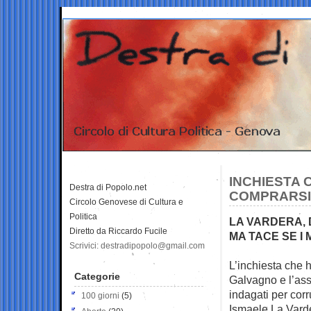
INCHIESTA 
Destra di Popolo.net
COMPRARSI 
Circolo Genovese di Cultura e
Politica
LA VARDERA, 
Diretto da Riccardo Fucile
MA TACE SE I
Scrivici: destradipopolo@gmail.com
L’inchiesta che h
Categorie
Galvagno e
l’as
indagati per corru
100 giorni
(5)
Ismaele La Varde