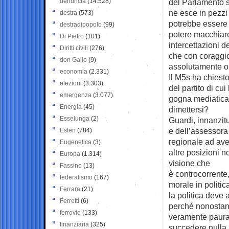
denuncia
(14.528)
del Parlamento 
ne esce in pezzi
destra
(573)
potrebbe essere
destradipopolo
(99)
potere macchiare 
Di Pietro
(101)
intercettazioni 
Diritti civili
(276)
che con coraggio
don Gallo
(9)
assolutamente opa
economia
(2.331)
Il M5s ha chiest
elezioni
(3.303)
del partito di cu
emergenza
(3.077)
gogna mediatica
Energia
(45)
dimettersi?
Esselunga
(2)
Guardi, innanzitu
e dell’assessora
Esteri
(784)
regionale ad ave
Eugenetica
(3)
altre posizioni 
Europa
(1.314)
visione che
Fassino
(13)
è controcorrente,
federalismo
(167)
morale in politi
Ferrara
(21)
la politica deve 
Ferretti
(6)
perché nonostant
ferrovie
(133)
veramente paura,
finanziaria
(325)
succedere nulla. 