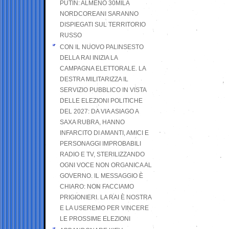
PUTIN: ALMENO 30MILA
NORDCOREANI SARANNO
DISPIEGATI SUL TERRITORIO
RUSSO
CON IL NUOVO PALINSESTO
DELLA RAI INIZIA LA
CAMPAGNA ELETTORALE. LA
DESTRA MILITARIZZA IL
SERVIZIO PUBBLICO IN VISTA
DELLE ELEZIONI POLITICHE
DEL 2027: DA VIA ASIAGO A
SAXA RUBRA, HANNO
INFARCITO DI AMANTI, AMICI E
PERSONAGGI IMPROBABILI
RADIO E TV, STERILIZZANDO
OGNI VOCE NON ORGANICA AL
GOVERNO. IL MESSAGGIO È
CHIARO: NON FACCIAMO
PRIGIONIERI. LA RAI È NOSTRA
E LA USEREMO PER VINCERE
LE PROSSIME ELEZIONI