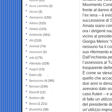
Aborto
(20)
Movimento Contro
Acca Larentia
(2)
fronte al danno 
Alcool
(3)
l’ex iena – è ev
Alemanno
(150)
successione di S
Alfano
(315)
Amata siano consi
Alitalia
(123)
ora i dirigenti n
Ambiente
(341)
vicino al preside
AN
(210)
Giorgia Meloni 
nessuno ha il co
Animali
(74)
suo riferimento 
Arancioni
(2)
Dall’inchiesta pe
arte
(175)
l’assessora al T
Attentato
(329)
trasparente dell
Auguri
(13)
È come se stess
Batini
(3)
quello che accad
Berlusconi
(4.295)
due anni io denun
Bersani
(234)
avevano dato sold
Biasotti
(12)
caso Auteri – e 
Boldrini
(4)
di fatto un util
Bossi
(1.221)
del presidente de
un’utilizzo impro
Brambilla
(38)