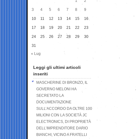
1
2
3
4
5
6
7
8
9
10
11
12
13
14
15
16
17
18
19
20
21
22
23
24
25
26
27
28
29
30
31
« Lug
Leggi gli ultimi articoli
inseriti
MASCHERINE DI BRONZO, IL
GOVERNO MELONI HA
SECRETATO LA
DOCUMENTAZIONE
SULL’ACCORDO DA OLTRE 100
MILIONI CON LA SOCIETÀ JC
ELECTRONICS, DI PROPRIETÀ
DELL’IMPRENDITORE DARIO
BIANCHI, VICINO A FRATELLI