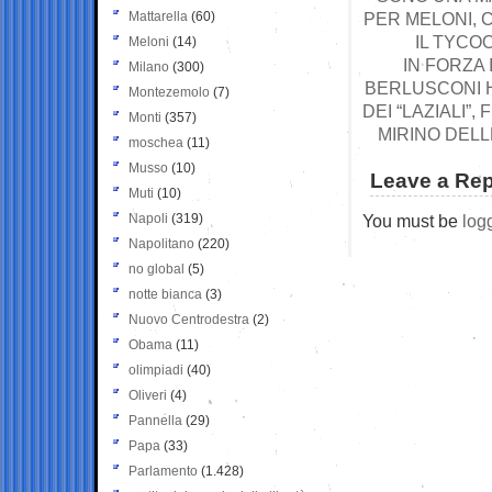
Mattarella
(60)
PER MELONI, 
IL TYCO
Meloni
(14)
IN FORZA 
Milano
(300)
BERLUSCONI H
Montezemolo
(7)
DEI “LAZIALI”,
Monti
(357)
MIRINO DEL
moschea
(11)
Musso
(10)
Leave a Rep
Muti
(10)
Napoli
(319)
You must be
log
Napolitano
(220)
no global
(5)
notte bianca
(3)
Nuovo Centrodestra
(2)
Obama
(11)
olimpiadi
(40)
Oliveri
(4)
Pannella
(29)
Papa
(33)
Parlamento
(1.428)