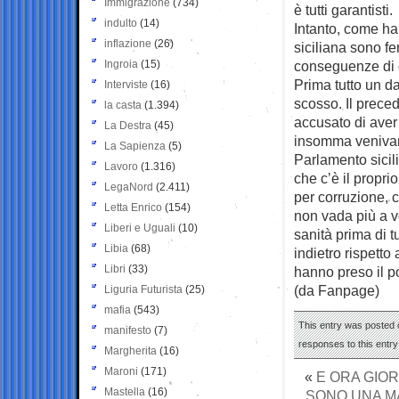
Immigrazione
(734)
è tutti garantisti.
indulto
(14)
Intanto, come ha
inflazione
(26)
siciliana sono f
Ingroia
(15)
conseguenze di q
Prima tutto un d
Interviste
(16)
scosso. Il preced
la casta
(1.394)
accusato di aver 
La Destra
(45)
insomma venivamo
La Sapienza
(5)
Parlamento sicil
Lavoro
(1.316)
che c’è il propr
LegaNord
(2.411)
per corruzione, c
Letta Enrico
(154)
non vada più a vo
Liberi e Uguali
(10)
sanità prima di tu
Libia
(68)
indietro rispetto
Libri
(33)
hanno preso il p
(da Fanpage)
Liguria Futurista
(25)
mafia
(543)
This entry was posted o
manifesto
(7)
responses to this entr
Margherita
(16)
Maroni
(171)
«
E ORA GIOR
Mastella
(16)
SONO UNA MA