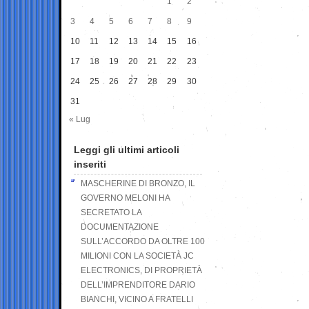
1
2
3
4
5
6
7
8
9
10
11
12
13
14
15
16
17
18
19
20
21
22
23
24
25
26
27
28
29
30
31
« Lug
Leggi gli ultimi articoli
inseriti
MASCHERINE DI BRONZO, IL
GOVERNO MELONI HA
SECRETATO LA
DOCUMENTAZIONE
SULL’ACCORDO DA OLTRE 100
MILIONI CON LA SOCIETÀ JC
ELECTRONICS, DI PROPRIETÀ
DELL’IMPRENDITORE DARIO
BIANCHI, VICINO A FRATELLI