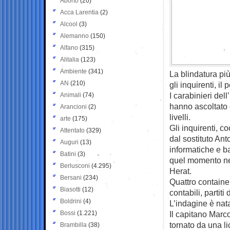
Aborto
(20)
Acca Larentia
(2)
Alcool
(3)
Alemanno
(150)
Alfano
(315)
Alitalia
(123)
Ambiente
(341)
La blindatura pi
AN
(210)
gli inquirenti, il
I carabinieri del
Animali
(74)
hanno ascoltato cen
Arancioni
(2)
livelli.
arte
(175)
Gli inquirenti, c
Attentato
(329)
dal sostituto An
Auguri
(13)
informatiche e ba
Batini
(3)
quel momento nel
Berlusconi
(4.295)
Herat.
Bersani
(234)
Quattro containe
Biasotti
(12)
contabili, partit
Boldrini
(4)
L’indagine è nata
Bossi
(1.221)
Il capitano Marc
tornato da una lic
Brambilla
(38)