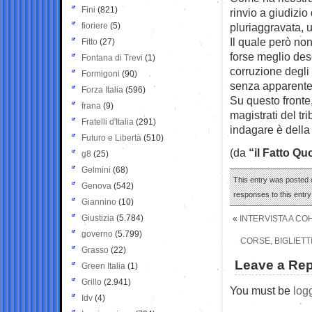
Fini
(821)
rinvio a giudizio 
fioriere
(5)
pluriaggravata, u
Il quale però non
Fitto
(27)
forse meglio desc
Fontana di Trevi
(1)
corruzione degli u
Formigoni
(90)
senza apparente
Forza Italia
(596)
Su questo fronte,
frana
(9)
magistrati del t
Fratelli d'Italia
(291)
indagare è della
Futuro e Libertà
(510)
(da
“il Fatto Qu
g8
(25)
Gelmini
(68)
This entry was posted 
Genova
(542)
responses to this entr
Giannino
(10)
Giustizia
(5.784)
«
INTERVISTA A COH
governo
(5.799)
CORSE, BIGLIETT
Grasso
(22)
Leave a Rep
Green Italia
(1)
Grillo
(2.941)
You must be
log
Idv
(4)