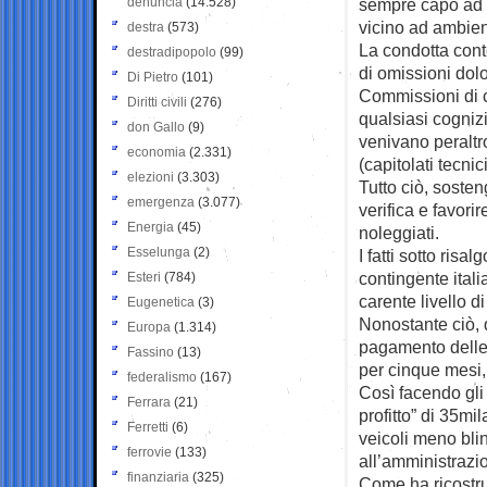
denuncia
(14.528)
sempre capo ad un
vicino ad ambienti
destra
(573)
La condotta conte
destradipopolo
(99)
di omissioni dol
Di Pietro
(101)
Commissioni di co
Diritti civili
(276)
qualsiasi cognizi
don Gallo
(9)
venivano peraltro
economia
(2.331)
(capitolati tecni
elezioni
(3.303)
Tutto ciò, sosten
emergenza
(3.077)
verifica e favori
Energia
(45)
noleggiati.
Esselunga
(2)
I fatti sotto ris
contingente itali
Esteri
(784)
carente livello d
Eugenetica
(3)
Nonostante ciò, q
Europa
(1.314)
pagamento delle f
Fassino
(13)
per cinque mesi,
federalismo
(167)
Così facendo gli 
Ferrara
(21)
profitto” di 35mi
Ferretti
(6)
veicoli meno bli
ferrovie
(133)
all’amministrazio
finanziaria
(325)
Come ha ricostrui