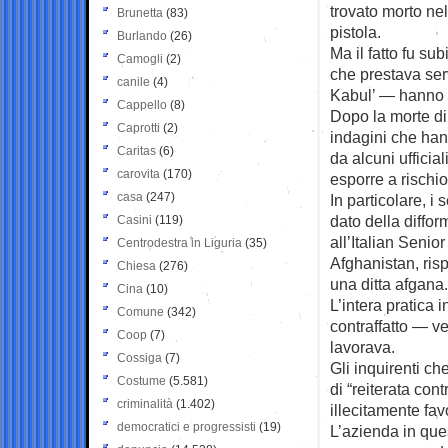
trovato morto nel
Brunetta
(83)
pistola.
Burlando
(26)
Ma il fatto fu su
Camogli
(2)
che prestava ser
canile
(4)
Kabul’ — hanno pi
Cappello
(8)
Dopo la morte di
Caprotti
(2)
indagini che hann
Caritas
(6)
da alcuni ufficia
carovita
(170)
esporre a rischio 
casa
(247)
In particolare, i s
dato della difform
Casini
(119)
all’Italian Senior
Centrodestra in Liguria
(35)
Afghanistan, risp
Chiesa
(276)
una ditta afgana.
Cina
(10)
L’intera pratica 
Comune
(342)
contraffatto — ve
Coop
(7)
lavorava.
Cossiga
(7)
Gli inquirenti c
Costume
(5.581)
di “reiterata con
criminalità
(1.402)
illecitamente favo
democratici e progressisti
(19)
L’azienda in que