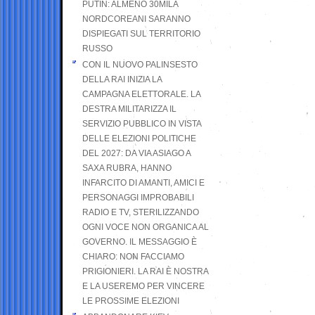
PUTIN: ALMENO 30MILA
NORDCOREANI SARANNO
DISPIEGATI SUL TERRITORIO
RUSSO
CON IL NUOVO PALINSESTO
DELLA RAI INIZIA LA
CAMPAGNA ELETTORALE. LA
DESTRA MILITARIZZA IL
SERVIZIO PUBBLICO IN VISTA
DELLE ELEZIONI POLITICHE
DEL 2027: DA VIA ASIAGO A
SAXA RUBRA, HANNO
INFARCITO DI AMANTI, AMICI E
PERSONAGGI IMPROBABILI
RADIO E TV, STERILIZZANDO
OGNI VOCE NON ORGANICA AL
GOVERNO. IL MESSAGGIO È
CHIARO: NON FACCIAMO
PRIGIONIERI. LA RAI È NOSTRA
E LA USEREMO PER VINCERE
LE PROSSIME ELEZIONI