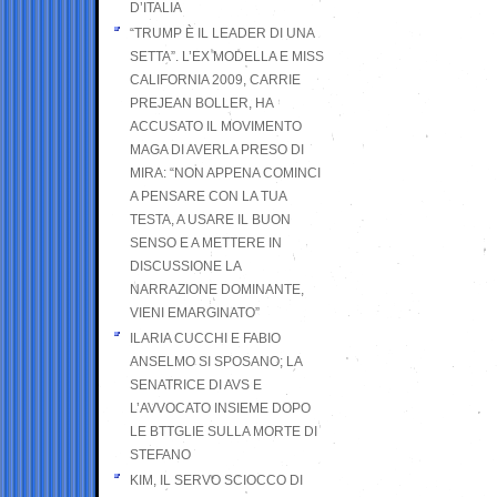
D’ITALIA
“TRUMP È IL LEADER DI UNA
SETTA”. L’EX MODELLA E MISS
CALIFORNIA 2009, CARRIE
PREJEAN BOLLER, HA
ACCUSATO IL MOVIMENTO
MAGA DI AVERLA PRESO DI
MIRA: “NON APPENA COMINCI
A PENSARE CON LA TUA
TESTA, A USARE IL BUON
SENSO E A METTERE IN
DISCUSSIONE LA
NARRAZIONE DOMINANTE,
VIENI EMARGINATO”
ILARIA CUCCHI E FABIO
ANSELMO SI SPOSANO; LA
SENATRICE DI AVS E
L’AVVOCATO INSIEME DOPO
LE BTTGLIE SULLA MORTE DI
STEFANO
KIM, IL SERVO SCIOCCO DI