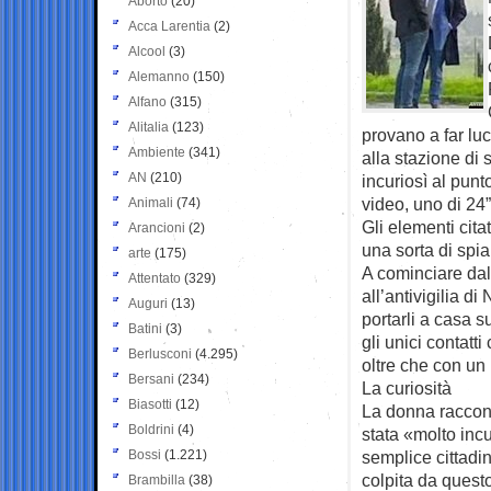
Aborto
(20)
Acca Larentia
(2)
Alcool
(3)
Alemanno
(150)
Alfano
(315)
Alitalia
(123)
provano a far luc
Ambiente
(341)
alla stazione di
AN
(210)
incuriosì al punt
video, uno di 24” 
Animali
(74)
Gli elementi cit
Arancioni
(2)
una sorta di spia
arte
(175)
A cominciare dal 
Attentato
(329)
all’antivigilia d
Auguri
(13)
portarli a casa su
Batini
(3)
gli unici contatt
Berlusconi
(4.295)
oltre che con un 
Bersani
(234)
La curiosità
Biasotti
(12)
La donna raccont
Boldrini
(4)
stata «molto incu
Bossi
(1.221)
semplice cittadi
colpita da quest
Brambilla
(38)