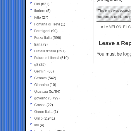
Fini
(821)
fioriere
(5)
This entry was posted 
responses to this entr
Fitto
(27)
Fontana di Trevi
(1)
«
LA MELONI E I 
Formigoni
(90)
Forza Italia
(596)
Leave a Rep
frana
(9)
Fratelli d'Italia
(291)
You must be
log
Futuro e Libertà
(510)
g8
(25)
Gelmini
(68)
Genova
(542)
Giannino
(10)
Giustizia
(5.784)
governo
(5.799)
Grasso
(22)
Green Italia
(1)
Grillo
(2.941)
Idv
(4)