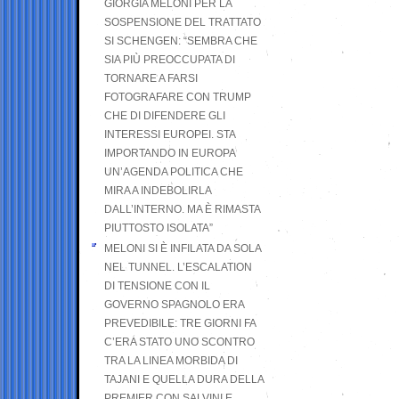
GIORGIA MELONI PER LA
SOSPENSIONE DEL TRATTATO
SI SCHENGEN: “SEMBRA CHE
SIA PIÙ PREOCCUPATA DI
TORNARE A FARSI
FOTOGRAFARE CON TRUMP
CHE DI DIFENDERE GLI
INTERESSI EUROPEI. STA
IMPORTANDO IN EUROPA
UN’AGENDA POLITICA CHE
MIRA A INDEBOLIRLA
DALL’INTERNO. MA È RIMASTA
PIUTTOSTO ISOLATA”
MELONI SI È INFILATA DA SOLA
NEL TUNNEL. L’ESCALATION
DI TENSIONE CON IL
GOVERNO SPAGNOLO ERA
PREVEDIBILE: TRE GIORNI FA
C’ERA STATO UNO SCONTRO
TRA LA LINEA MORBIDA DI
TAJANI E QUELLA DURA DELLA
PREMIER CON SALVINI E