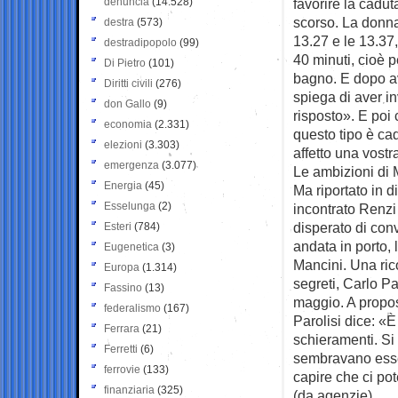
denuncia
(14.528)
favorire la cadu
scorso. La donna
destra
(573)
13.27 e le 13.37, 
destradipopolo
(99)
40 minuti, cioè 
Di Pietro
(101)
bagno. E dopo ave
Diritti civili
(276)
spiega di aver in
don Gallo
(9)
risposto». E poi
economia
(2.331)
questo tipo è c
elezioni
(3.303)
affetto una vostr
emergenza
(3.077)
Le ambizioni di 
Energia
(45)
Ma riportato in d
Esselunga
(2)
incontrato Renzi 
disperato di con
Esteri
(784)
andata in porto,
Eugenetica
(3)
Mancini. Una rico
Europa
(1.314)
segreti, Carlo Pa
Fassino
(13)
maggio. A proposi
federalismo
(167)
Parolisi dice: «È 
Ferrara
(21)
schieramenti. Si 
Ferretti
(6)
sembravano esser
ferrovie
(133)
capire che ci po
finanziaria
(325)
(da agenzie)