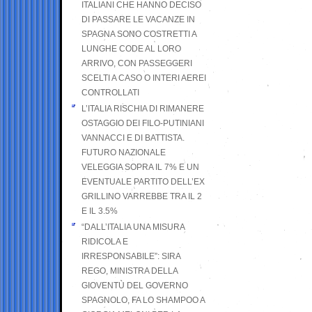
ITALIANI CHE HANNO DECISO
DI PASSARE LE VACANZE IN
SPAGNA SONO COSTRETTI A
LUNGHE CODE AL LORO
ARRIVO, CON PASSEGGERI
SCELTI A CASO O INTERI AEREI
CONTROLLATI
L’ITALIA RISCHIA DI RIMANERE
OSTAGGIO DEI FILO-PUTINIANI
VANNACCI E DI BATTISTA.
FUTURO NAZIONALE
VELEGGIA SOPRA IL 7% E UN
EVENTUALE PARTITO DELL’EX
GRILLINO VARREBBE TRA IL 2
E IL 3.5%
“DALL’ITALIA UNA MISURA
RIDICOLA E
IRRESPONSABILE”: SIRA
REGO, MINISTRA DELLA
GIOVENTÙ DEL GOVERNO
SPAGNOLO, FA LO SHAMPOO A