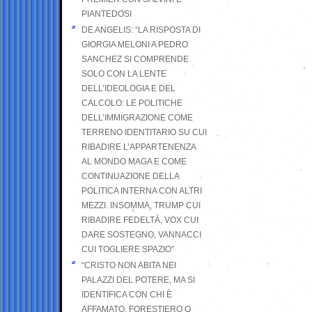
PIANTEDOSI
DE ANGELIS: “LA RISPOSTA DI
GIORGIA MELONI A PEDRO
SANCHEZ SI COMPRENDE
SOLO CON LA LENTE
DELL’IDEOLOGIA E DEL
CALCOLO: LE POLITICHE
DELL’IMMIGRAZIONE COME
TERRENO IDENTITARIO SU CUI
RIBADIRE L’APPARTENENZA
AL MONDO MAGA E COME
CONTINUAZIONE DELLA
POLITICA INTERNA CON ALTRI
MEZZI. INSOMMA, TRUMP CUI
RIBADIRE FEDELTÀ, VOX CUI
DARE SOSTEGNO, VANNACCI
CUI TOGLIERE SPAZIO”
“CRISTO NON ABITA NEI
PALAZZI DEL POTERE, MA SI
IDENTIFICA CON CHI È
AFFAMATO, FORESTIERO O