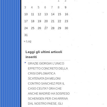
1
2
3
4
5
6
7
8
9
10
11
12
13
14
15
16
17
18
19
20
21
22
23
24
25
26
27
28
29
30
31
« Lug
Leggi gli ultimi articoli
inseriti
GRAZIE GIORGIA! L’UNICO
EFFETTO CONCRETO DELLA
CRISI DIPLOMATICA
SCATENATA DA MELONI
CONTRO SANCHEZ PER IL
CASO CEUTA? ORA CHE
ANCHE MADRID HA SOSPESO
SCHENGEN PER CHI ARRIVA
DAL NOSTRO PAESE, GLI