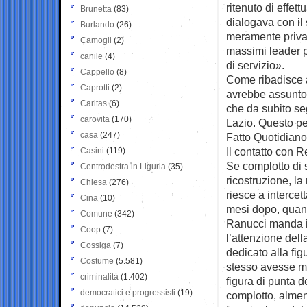
ritenuto di effet
Brunetta
(83)
dialogava con il 
Burlando
(26)
meramente privati
Camogli
(2)
massimi leader po
canile
(4)
di servizio».
Cappello
(8)
Come ribadisce a
Caprotti
(2)
avrebbe assunto 
Caritas
(6)
che da subito se
carovita
(170)
Lazio. Questo pe
casa
(247)
Fatto Quotidiano
Il contatto con R
Casini
(119)
Se complotto di s
Centrodestra in Liguria
(35)
ricostruzione, l
Chiesa
(276)
riesce a intercet
Cina
(10)
mesi dopo, quand
Comune
(342)
Ranucci manda in
Coop
(7)
l’attenzione dell
Cossiga
(7)
dedicato alla fig
Costume
(5.581)
stesso avesse m
criminalità
(1.402)
figura di punta 
democratici e progressisti
(19)
complotto, almen