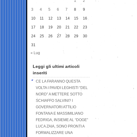
1
2
3
4
5
6
7
8
9
10
11
12
13
14
15
16
17
18
19
20
21
22
23
24
25
26
27
28
29
30
31
« Lug
Leggi gli ultimi articoli
inseriti
CE LA FARANNO QUESTA
VOLTA I PAVIDI LEGHISTI “DEL
NORD” A METTERE SOTTO
SCHIAFFO SALVINI? I
GOVERNATORI ATTILIO
FONTANA E MASSIMILIANO
FEDRIGA, INSIEME AL “DOGE”
LUCA ZAIA, SONO PRONTI A
FORMALIZZARE UNA