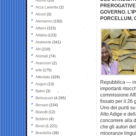
Aborto
(20)
PREROGATIVE 
Acca Larentia
(2)
GOVERNO. L’I
Alcool
(3)
PORCELLUM, C
Alemanno
(150)
Alfano
(315)
Alitalia
(123)
Ambiente
(341)
AN
(210)
Animali
(74)
Arancioni
(2)
arte
(175)
Attentato
(329)
Repubblica — ind
Auguri
(13)
importanti ritoc
Batini
(3)
commissione Affa
Berlusconi
(4.295)
fissato per il 26
Bersani
(234)
Uno dei punti su 
Biasotti
(12)
Alto Adige e dell
Boldrini
(4)
concorrere alla 
Bossi
(1.221)
che gli autori de
minoranze linguis
Brambilla
(38)