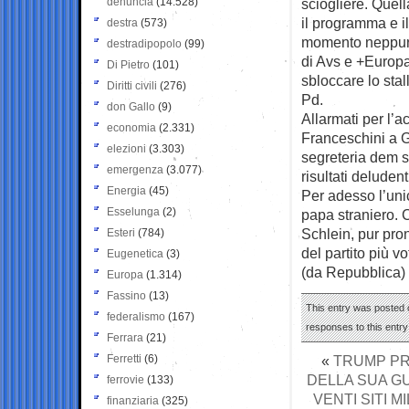
denuncia
(14.528)
sciogliere. Quell
il programma e i
destra
(573)
momento neppure 
destradipopolo
(99)
di Avs e +Europa
Di Pietro
(101)
sbloccare lo sta
Diritti civili
(276)
Pd.
don Gallo
(9)
Allarmati per l’
economia
(2.331)
Franceschini a G
elezioni
(3.303)
segreteria dem s
emergenza
(3.077)
risultati deludent
Energia
(45)
Per adesso l’uni
Esselunga
(2)
papa straniero. C
Schlein, pur pron
Esteri
(784)
del partito più vo
Eugenetica
(3)
(da Repubblica)
Europa
(1.314)
Fassino
(13)
This entry was posted o
federalismo
(167)
responses to this entr
Ferrara
(21)
Ferretti
(6)
«
TRUMP PRO
DELLA SUA G
ferrovie
(133)
VENTI SITI M
finanziaria
(325)