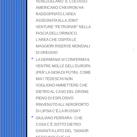
VENEZUELANO .IL COLOSSO
AMERICANO CHEVRON HA
RADDOPPIATO L’AREA
ASSEGNATA ALLA JOINT
VENTURE “PETROPIAR” NELLA
FASCIA DELL’ORINOCO,
L’AREA CHE OSPITA LE
MAGGIORI RISERVE MONDIALI
DI GREGGIO
LA GERMANIA SI CONFERMA IL
VENTRE MOLLE DELL’EUROPA
(PER LA GIOIA DI PUTIN). COME
MAI I TEDESCHI NON
VOGLIONO AMMETTERE CHE
DIETRO AL CASO DEL DRONE
PIENO DI ESPLOSIVO
RINVENUTO ALL’AEROPORTO
DI LIPSIA C’È LA RUSSIA?
GIULIANO FERRARA: ’CHE
COSA C’È SOTTO DIETRO
DAVANTI A LATO DEL “SIGNOR