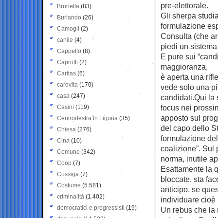
pre-elettorale.
Brunetta
(83)
Gli sherpa studi
Burlando
(26)
formulazione espo
Camogli
(2)
Consulta (che and
canile
(4)
piedi un sistema
Cappello
(8)
E pure sui “candi
Caprotti
(2)
maggioranza,
Caritas
(6)
è aperta una rif
carovita
(170)
vede solo una pic
casa
(247)
candidati.Qui la
focus nei prossi
Casini
(119)
apposto sul prog
Centrodestra in Liguria
(35)
del capo dello St
Chiesa
(276)
formulazione del
Cina
(10)
coalizione”. Sul
Comune
(342)
norma, inutile a
Coop
(7)
Esattamente la qu
Cossiga
(7)
bloccate, sta fac
Costume
(5.581)
anticipo, se ques
criminalità
(1.402)
individuare cioè 
democratici e progressisti
(19)
Un rebus che la 