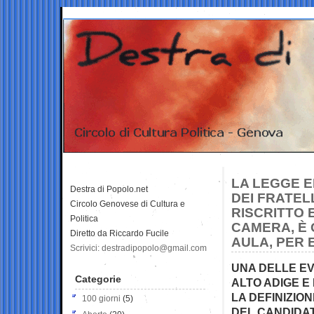
LA LEGGE E
Destra di Popolo.net
DEI FRATELL
Circolo Genovese di Cultura e
RISCRITTO 
Politica
CAMERA, È 
Diretto da Riccardo Fucile
AULA, PER 
Scrivici: destradipopolo@gmail.com
UNA DELLE EV
Categorie
ALTO ADIGE E
LA DEFINIZIO
100 giorni
(5)
DEL CANDIDAT