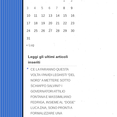
1
2
3
4
5
6
7
8
9
10
11
12
13
14
15
16
17
18
19
20
21
22
23
24
25
26
27
28
29
30
31
« Lug
Leggi gli ultimi articoli
inseriti
CE LA FARANNO QUESTA
VOLTA I PAVIDI LEGHISTI “DEL
NORD” A METTERE SOTTO
SCHIAFFO SALVINI? I
GOVERNATORI ATTILIO
FONTANA E MASSIMILIANO
FEDRIGA, INSIEME AL “DOGE”
LUCA ZAIA, SONO PRONTI A
FORMALIZZARE UNA