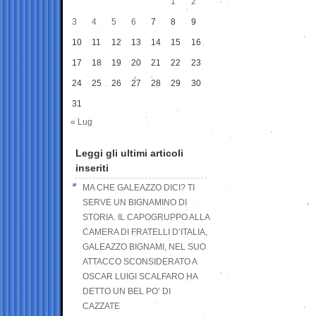
1
2
3
4
5
6
7
8
9
10
11
12
13
14
15
16
17
18
19
20
21
22
23
24
25
26
27
28
29
30
31
« Lug
Leggi gli ultimi articoli
inseriti
MA CHE GALEAZZO DICI? TI
SERVE UN BIGNAMINO DI
STORIA. IL CAPOGRUPPO ALLA
CAMERA DI FRATELLI D’ITALIA,
GALEAZZO BIGNAMI, NEL SUO
ATTACCO SCONSIDERATO A
OSCAR LUIGI SCALFARO HA
DETTO UN BEL PO’ DI
CAZZATE