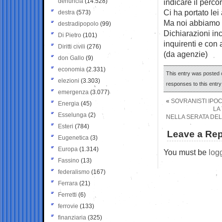
denuncia
(14.528)
indicare il perc
Ci ha portato lei 
destra
(573)
Ma noi abbiamo sb
destradipopolo
(99)
Dichiarazioni inc
Di Pietro
(101)
inquirenti e con 
Diritti civili
(276)
(da agenzie)
don Gallo
(9)
economia
(2.331)
This entry was posted 
elezioni
(3.303)
responses to this entr
emergenza
(3.077)
«
SOVRANISTI IPOC
Energia
(45)
LA
Esselunga
(2)
NELLA SERATA DEL 
Esteri
(784)
Leave a Rep
Eugenetica
(3)
Europa
(1.314)
You must be
log
Fassino
(13)
federalismo
(167)
Ferrara
(21)
Ferretti
(6)
ferrovie
(133)
finanziaria
(325)