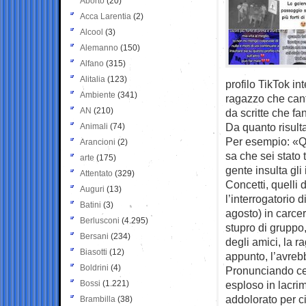
Aborto
(20)
Acca Larentia
(2)
Alcool
(3)
Alemanno
(150)
Alfano
(315)
Alitalia
(123)
profilo TikTok in
Ambiente
(341)
ragazzo che cant
AN
(210)
da scritte che fa
Da quanto risulta
Animali
(74)
Per esempio: «Qu
Arancioni
(2)
sa che sei stato
arte
(175)
gente insulta gli
Attentato
(329)
Concetti, quelli
Auguri
(13)
l’interrogatorio 
Batini
(3)
agosto) in carce
Berlusconi
(4.295)
stupro di gruppo
Bersani
(234)
degli amici, la 
Biasotti
(12)
appunto, l’avrebb
Boldrini
(4)
Pronunciando cer
Bossi
(1.221)
esploso in lacrim
addolorato per 
Brambilla
(38)