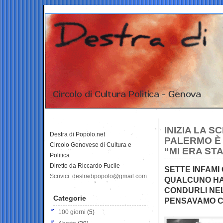
INIZIA LA 
Destra di Popolo.net
PALERMO È 
Circolo Genovese di Cultura e
“MI ERA ST
Politica
Diretto da Riccardo Fucile
SETTE INFAMI
Scrivici: destradipopolo@gmail.com
QUALCUNO HA P
CONDURLI NEL
Categorie
PENSAVAMO CH
100 giorni
(5)