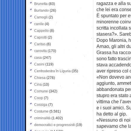
ragazza e alla su
Brunetta
(83)
che lei era cons
Burlando
(26)
È spuntato per e
Camogli
(2)
minorenne coinvo
canile
(4)
scritta incollat
Cappello
(8)
stasera?». Sareb
Caprotti
(2)
Dopo Maronia, h
Caritas
(6)
Arnao, gli altri 
carovita
(170)
Grassa ha raccon
casa
(247)
sono fatto trasci
stava accadendo.
Casini
(119)
aver ripreso col 
Centrodestra in Liguria
(35)
«Non dovevo anda
Chiesa
(276)
aggiunto, ammett
Cina
(10)
abbandonata per 
Comune
(342)
stupro era stato 
Coop
(7)
vittima che l’ave
Cossiga
(7)
e i suoi amici. S
Costume
(5.581)
ha detto al gip.
criminalità
(1.402)
«Nessuno di noi 
democratici e progressisti
(19)
sapevamo che la 