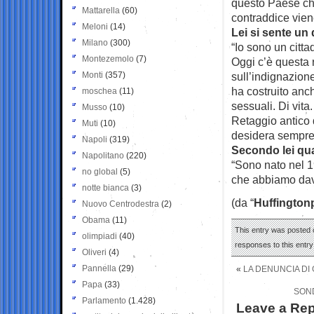
questo Paese chi
Mattarella
(60)
contraddice vien
Meloni
(14)
Lei si sente un
Milano
(300)
“Io sono un citt
Montezemolo
(7)
Oggi c’è questa r
Monti
(357)
sull’indignazion
ha costruito anch
moschea
(11)
sessuali. Di vita
Musso
(10)
Retaggio antico d
Muti
(10)
desidera sempre 
Napoli
(319)
Secondo lei qual
Napolitano
(220)
“Sono nato nel 1
no global
(5)
che abbiamo davan
notte bianca
(3)
(da “
Huffington
Nuovo Centrodestra
(2)
Obama
(11)
This entry was posted o
olimpiadi
(40)
responses to this entr
Oliveri
(4)
Pannella
(29)
«
LA DENUNCIA DI 
Papa
(33)
SOND
Parlamento
(1.428)
Leave a Rep