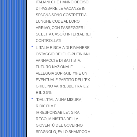
ITALIANI CHE HANNO DECISO
DI PASSARE LE VACANZE IN
SPAGNA SONO COSTRETTI A
LUNGHE CODE AL LORO
ARRIVO, CON PASSEGGERI
SCELTI A CASO O INTERI AEREI
CONTROLLATI
L’ITALIA RISCHIA DI RIMANERE
OSTAGGIO DEI FILO-PUTINIANI
VANNACCI E DI BATTISTA.
FUTURO NAZIONALE
VELEGGIA SOPRA IL 7% E UN
EVENTUALE PARTITO DELL’EX
GRILLINO VARREBBE TRA IL 2
E IL 3.5%
“DALL’ITALIA UNA MISURA
RIDICOLA E
IRRESPONSABILE”: SIRA
REGO, MINISTRA DELLA
GIOVENTÙ DEL GOVERNO
SPAGNOLO, FA LO SHAMPOO A