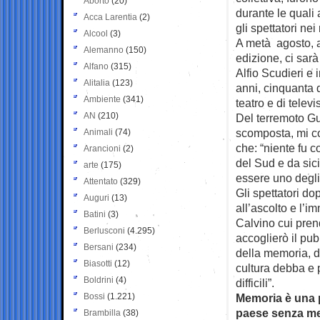
Aborto
(20)
durante le quali a
Acca Larentia
(2)
gli spettatori ne
Alcool
(3)
A metà agosto, 
Alemanno
(150)
edizione, ci sarà
Alfano
(315)
Alfio Scudieri e 
Alitalia
(123)
anni, cinquanta d
Ambiente
(341)
teatro e di telev
AN
(210)
Del terremoto Gull
scomposta, mi c
Animali
(74)
che: “niente fu 
Arancioni
(2)
del Sud e da sic
arte
(175)
essere uno degli 
Attentato
(329)
Gli spettatori do
Auguri
(13)
all’ascolto e l’i
Batini
(3)
Calvino cui pren
Berlusconi
(4.295)
accoglierò il pub
Bersani
(234)
della memoria, de
Biasotti
(12)
cultura debba e p
Boldrini
(4)
difficili”.
Bossi
(1.221)
Memoria è una p
paese senza memo
Brambilla
(38)