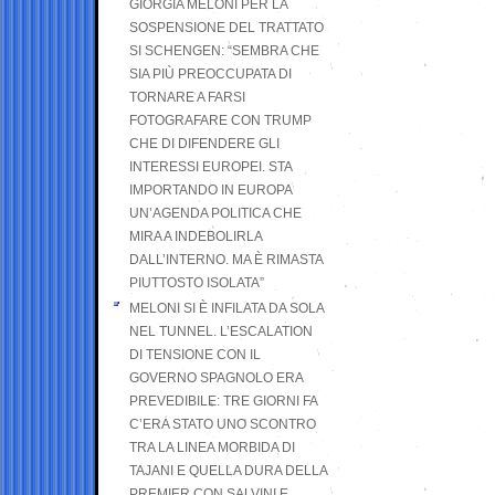
GIORGIA MELONI PER LA
SOSPENSIONE DEL TRATTATO
SI SCHENGEN: “SEMBRA CHE
SIA PIÙ PREOCCUPATA DI
TORNARE A FARSI
FOTOGRAFARE CON TRUMP
CHE DI DIFENDERE GLI
INTERESSI EUROPEI. STA
IMPORTANDO IN EUROPA
UN’AGENDA POLITICA CHE
MIRA A INDEBOLIRLA
DALL’INTERNO. MA È RIMASTA
PIUTTOSTO ISOLATA”
MELONI SI È INFILATA DA SOLA
NEL TUNNEL. L’ESCALATION
DI TENSIONE CON IL
GOVERNO SPAGNOLO ERA
PREVEDIBILE: TRE GIORNI FA
C’ERA STATO UNO SCONTRO
TRA LA LINEA MORBIDA DI
TAJANI E QUELLA DURA DELLA
PREMIER CON SALVINI E