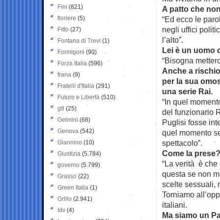
Fini
(821)
A patto che non 
fioriere
(5)
“Ed ecco le parol
negli uffici polit
Fitto
(27)
l’alto”.
Fontana di Trevi
(1)
Lei è un uomo 
Formigoni
(90)
“Bisogna metterc
Forza Italia
(596)
Anche a rischio
frana
(9)
per la sua omose
Fratelli d'Italia
(291)
una serie Rai.
Futuro e Libertà
(510)
“In quel momento
g8
(25)
del funzionario 
Gelmini
(68)
Puglisi fosse int
Genova
(542)
quel momento sem
spettacolo”.
Giannino
(10)
Come la prese
Giustizia
(5.784)
“La verità è che
governo
(5.799)
questa se non maf
Grasso
(22)
scelte sessuali,
Green Italia
(1)
Torniamo all’oppo
Grillo
(2.941)
italiani.
Idv
(4)
Ma siamo un P