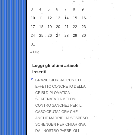
1
2
3
4
5
6
7
8
9
10
11
12
13
14
15
16
17
18
19
20
21
22
23
24
25
26
27
28
29
30
31
« Lug
Leggi gli ultimi articoli
inseriti
GRAZIE GIORGIA! L’UNICO
EFFETTO CONCRETO DELLA
CRISI DIPLOMATICA
SCATENATA DA MELONI
CONTRO SANCHEZ PER IL
CASO CEUTA? ORA CHE
ANCHE MADRID HA SOSPESO
SCHENGEN PER CHI ARRIVA
DAL NOSTRO PAESE, GLI