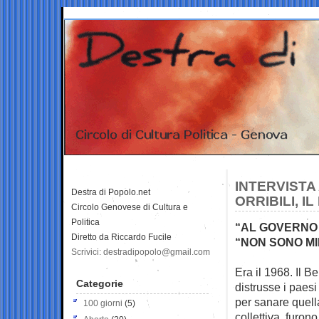
INTERVISTA
Destra di Popolo.net
ORRIBILI, I
Circolo Genovese di Cultura e
Politica
“AL GOVERNO 
Diretto da Riccardo Fucile
“NON SONO MIE
Scrivici: destradipopolo@gmail.com
Era il 1968. Il 
Categorie
distrusse i paesi
per sanare quella
100 giorni
(5)
collettiva, furono