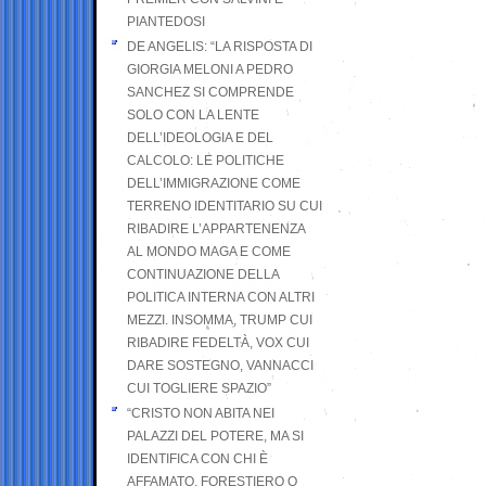
PIANTEDOSI
DE ANGELIS: “LA RISPOSTA DI
GIORGIA MELONI A PEDRO
SANCHEZ SI COMPRENDE
SOLO CON LA LENTE
DELL’IDEOLOGIA E DEL
CALCOLO: LE POLITICHE
DELL’IMMIGRAZIONE COME
TERRENO IDENTITARIO SU CUI
RIBADIRE L’APPARTENENZA
AL MONDO MAGA E COME
CONTINUAZIONE DELLA
POLITICA INTERNA CON ALTRI
MEZZI. INSOMMA, TRUMP CUI
RIBADIRE FEDELTÀ, VOX CUI
DARE SOSTEGNO, VANNACCI
CUI TOGLIERE SPAZIO”
“CRISTO NON ABITA NEI
PALAZZI DEL POTERE, MA SI
IDENTIFICA CON CHI È
AFFAMATO, FORESTIERO O