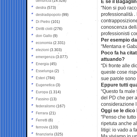
denuncia
(14.528)
E se il Bagagli
“Non si può racc
destra
(573)
professionalità . 
destradipopolo
(99)
contrapposizione 
Di Pietro
(101)
conoscenza della
Diritti civili
(276)
professionisti co
don Gallo
(9)
Per esempio da
economia
(2.331)
“Mentana e Gaban
elezioni
(3.303)
Poco fa ha citat
emergenza
(3.077)
attuando?
Energia
(45)
“Di fronte alle d
Esselunga
(2)
queste cose rispe
sue parole sono p
Esteri
(784)
Eppure tutti qua
Eugenetica
(3)
“Questo fa male f
Europa
(1.314)
del PD che per a
Fassino
(13)
considerazione l
federalismo
(167)
Oggi se le dic
Ferrara
(21)
“Penso che tutto
Ferretti
(6)
ripetuta anche a
ferrovie
(133)
litigi: io vado a
finanziaria
(325)
Ma viviamo in un