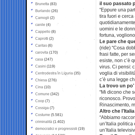
il suo passato p
Brunetta
(83)
“Eppure una parte
Burlando
(26)
tira fuori e cerc
Camogli
(2)
quotidianamente 
canile
(4)
uomini e le donn
Cappello
(8)
fortuna, vogliono 
Caprotti
(2)
Le pare che ques
Caritas
(6)
(ride) “Cosa dob
carovita
(170)
frasi fatte, per 
casa
(247)
esiste, non c’è 
virus. Ci pensi:
Casini
(119)
voglia di visibi
Centrodestra in Liguria
(35)
c’è una legge ch
Chiesa
(276)
La trovo un po’ 
Cina
(10)
“Mi dicono che so
Comune
(342)
riconosco. Provo
Coop
(7)
Rinascimento, m
Cossiga
(7)
Altro che l’Itali
Costume
(5.581)
“Abbiamo racconta
criminalità
(1.402)
un’Italia politi
democratici e progressisti
(19)
un’Italia televisi