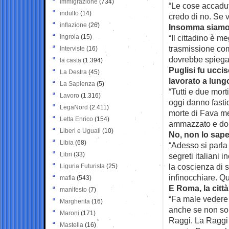
Immigrazione
(734)
“Le cose accadut
indulto
(14)
credo di no. Se va
inflazione
(26)
Insomma siamo 
Ingroia
(15)
“Il cittadino è m
trasmissione com
Interviste
(16)
dovrebbe spiegare
la casta
(1.394)
Puglisi fu ucci
La Destra
(45)
lavorato a lung
La Sapienza
(5)
“Tutti e due morti
Lavoro
(1.316)
oggi danno fasti
LegaNord
(2.411)
morte di Fava met
Letta Enrico
(154)
ammazzato e dop
Liberi e Uguali
(10)
No, non lo sap
Libia
(68)
“Adesso si parla
Libri
(33)
segreti italiani i
la coscienza di s
Liguria Futurista
(25)
infinocchiare. Q
mafia
(543)
E Roma, la citt
manifesto
(7)
“Fa male vedere 
Margherita
(16)
anche se non son
Maroni
(171)
Raggi. La Raggi a
Mastella
(16)