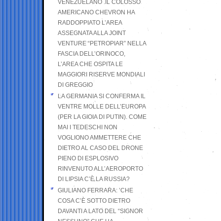
VENEZUELANO .IL COLOSSO
AMERICANO CHEVRON HA
RADDOPPIATO L’AREA
ASSEGNATA ALLA JOINT
VENTURE “PETROPIAR” NELLA
FASCIA DELL’ORINOCO,
L’AREA CHE OSPITA LE
MAGGIORI RISERVE MONDIALI
DI GREGGIO
LA GERMANIA SI CONFERMA IL
VENTRE MOLLE DELL’EUROPA
(PER LA GIOIA DI PUTIN). COME
MAI I TEDESCHI NON
VOGLIONO AMMETTERE CHE
DIETRO AL CASO DEL DRONE
PIENO DI ESPLOSIVO
RINVENUTO ALL’AEROPORTO
DI LIPSIA C’È LA RUSSIA?
GIULIANO FERRARA: ’CHE
COSA C’È SOTTO DIETRO
DAVANTI A LATO DEL “SIGNOR