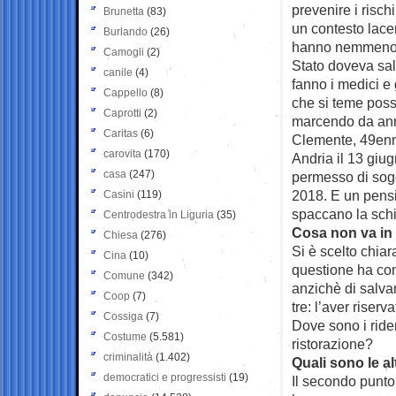
prevenire i risch
Brunetta
(83)
un contesto lace
Burlando
(26)
hanno nemmeno u
Camogli
(2)
Stato doveva salv
canile
(4)
fanno i medici e g
Cappello
(8)
che si teme possa
Caprotti
(2)
marcendo da ann
Caritas
(6)
Clemente, 49enne
carovita
(170)
Andria il 13 giu
casa
(247)
permesso di sogg
2018. E un pensier
Casini
(119)
spaccano la schi
Centrodestra in Liguria
(35)
Cosa non va in
Chiesa
(276)
Si è scelto chia
Cina
(10)
questione ha com
Comune
(342)
anzichè di salvar
Coop
(7)
tre: l’aver riser
Cossiga
(7)
Dove sono i riders
Costume
(5.581)
ristorazione?
criminalità
(1.402)
Quali sono le alt
democratici e progressisti
(19)
Il secondo punto 