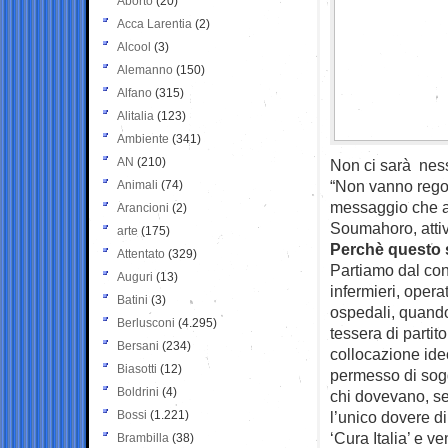
Aborto
(20)
Acca Larentia
(2)
Alcool
(3)
Alemanno
(150)
Alfano
(315)
Alitalia
(123)
Ambiente
(341)
AN
(210)
Non ci sarà ness
“Non vanno regola
Animali
(74)
messaggio che ar
Arancioni
(2)
Soumahoro, attivi
arte
(175)
Perchè questo 
Attentato
(329)
Partiamo dal cont
Auguri
(13)
infermieri, operat
Batini
(3)
ospedali, quando
Berlusconi
(4.295)
tessera di parti
Bersani
(234)
collocazione ide
Biasotti
(12)
permesso di sogg
Boldrini
(4)
chi dovevano, se
Bossi
(1.221)
l’unico dovere di
‘Cura Italia’ e 
Brambilla
(38)