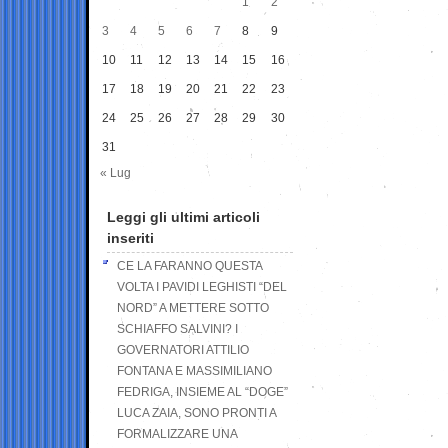
1
2
3
4
5
6
7
8
9
10
11
12
13
14
15
16
17
18
19
20
21
22
23
24
25
26
27
28
29
30
31
« Lug
Leggi gli ultimi articoli
inseriti
CE LA FARANNO QUESTA
VOLTA I PAVIDI LEGHISTI “DEL
NORD” A METTERE SOTTO
SCHIAFFO SALVINI? I
GOVERNATORI ATTILIO
FONTANA E MASSIMILIANO
FEDRIGA, INSIEME AL “DOGE”
LUCA ZAIA, SONO PRONTI A
FORMALIZZARE UNA