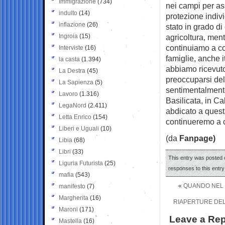
Immigrazione
(734)
nei campi per ass
indulto
(14)
protezione indivi
inflazione
(26)
stato in grado di
Ingroia
(15)
agricoltura, ment
continuiamo a com
Interviste
(16)
famiglie, anche i
la casta
(1.394)
abbiamo ricevuto
La Destra
(45)
preoccuparsi del
La Sapienza
(5)
sentimentalmente
Lavoro
(1.316)
Basilicata, in Ca
LegaNord
(2.411)
abdicato a quest
Letta Enrico
(154)
continueremo a c
Liberi e Uguali
(10)
(da
Fanpage)
Libia
(68)
Libri
(33)
This entry was posted 
Liguria Futurista
(25)
responses to this entr
mafia
(543)
«
QUANDO NEL 1
manifesto
(7)
Margherita
(16)
RIAPERTURE DEL 
Maroni
(171)
Leave a Rep
Mastella
(16)