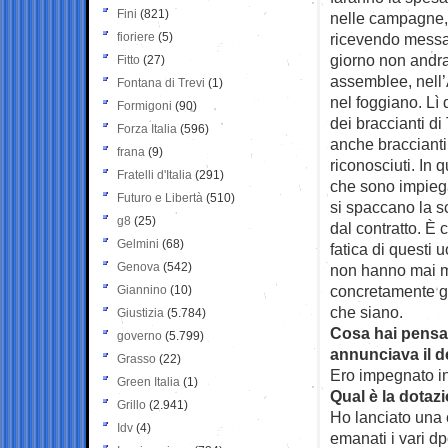
Fini
(821)
nelle campagne, c
fioriere
(5)
ricevendo messag
giorno non andra
Fitto
(27)
assemblee, nell’
Fontana di Trevi
(1)
nel foggiano. L
Formigoni
(90)
dei braccianti di
Forza Italia
(596)
anche braccianti 
frana
(9)
riconosciuti. In
Fratelli d'Italia
(291)
che sono impiegat
Futuro e Libertà
(510)
si spaccano la sc
g8
(25)
dal contratto. È
Gelmini
(68)
fatica di questi
Genova
(542)
non hanno mai m
concretamente gli
Giannino
(10)
che siano.
Giustizia
(5.784)
Cosa hai pensa
governo
(5.799)
annunciava il d
Grasso
(22)
Ero impegnato in
Green Italia
(1)
Qual è la dotaz
Grillo
(2.941)
Ho lanciato una 
Idv
(4)
emanati i vari d