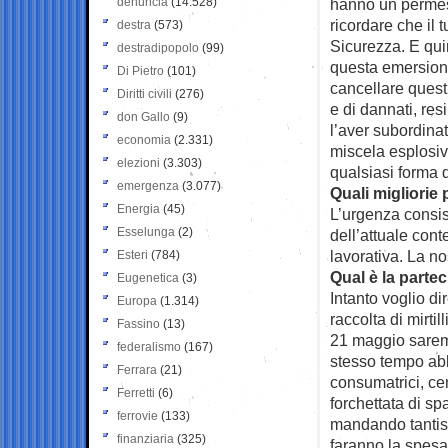
denuncia
(14.528)
hanno un permes
ricordare che il 
destra
(573)
Sicurezza. E qui
destradipopolo
(99)
questa emersione
Di Pietro
(101)
cancellare quest
Diritti civili
(276)
e di dannati, res
don Gallo
(9)
l’aver subordinat
economia
(2.331)
miscela esplosiva
elezioni
(3.303)
qualsiasi forma d
emergenza
(3.077)
Quali migliori
Energia
(45)
L’urgenza consis
Esselunga
(2)
dell’attuale cont
lavorativa. La n
Esteri
(784)
Qual è la parte
Eugenetica
(3)
Intanto voglio di
Europa
(1.314)
raccolta di mirtil
Fassino
(13)
21 maggio saremo
federalismo
(167)
stesso tempo abb
Ferrara
(21)
consumatrici, ce
Ferretti
(6)
forchettata di sp
ferrovie
(133)
mandando tantiss
finanziaria
(325)
faranno la spesa