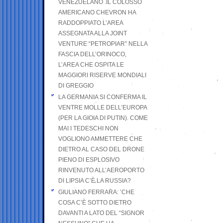
VENEZUELANO .IL COLOSSO
AMERICANO CHEVRON HA
RADDOPPIATO L’AREA
ASSEGNATA ALLA JOINT
VENTURE “PETROPIAR” NELLA
FASCIA DELL’ORINOCO,
L’AREA CHE OSPITA LE
MAGGIORI RISERVE MONDIALI
DI GREGGIO
LA GERMANIA SI CONFERMA IL
VENTRE MOLLE DELL’EUROPA
(PER LA GIOIA DI PUTIN). COME
MAI I TEDESCHI NON
VOGLIONO AMMETTERE CHE
DIETRO AL CASO DEL DRONE
PIENO DI ESPLOSIVO
RINVENUTO ALL’AEROPORTO
DI LIPSIA C’È LA RUSSIA?
GIULIANO FERRARA: ’CHE
COSA C’È SOTTO DIETRO
DAVANTI A LATO DEL “SIGNOR