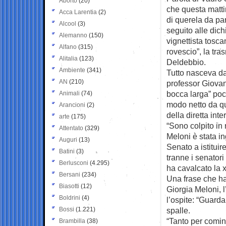
Aborto
(20)
che questa matti
Acca Larentia
(2)
di querela da part
Alcool
(3)
seguito alle dich
Alemanno
(150)
vignettista toscan
Alfano
(315)
rovescio”, la tr
Alitalia
(123)
Deldebbio.
Ambiente
(341)
Tutto nasceva da
AN
(210)
professor Giovann
bocca larga” poc
Animali
(74)
modo netto da que
Arancioni
(2)
della diretta inte
arte
(175)
“Sono colpito in 
Attentato
(329)
Meloni è stata i
Auguri
(13)
Senato a istituire
Batini
(3)
tranne i senatori
Berlusconi
(4.295)
ha cavalcato la x
Bersani
(234)
Una frase che ha
Biasotti
(12)
Giorgia Meloni, 
Boldrini
(4)
l’ospite: “Guarda
Bossi
(1.221)
spalle.
“Tanto per comin
Brambilla
(38)