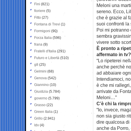
Fini
(821)
Meloni una marti
fioriere
(5)
sereno. Ecco, Li
che è grazie al 
Fitto
(27)
suoi confronti la
Fontana di Trevi
(1)
Poi mi potranno 
Formigoni
(90)
sembra gravissim
Forza Italia
(596)
vivere sotto scort
frana
(9)
È pronto a ripe
Fratelli d'Italia
(291)
affermato in tv?
Futuro e Libertà
(510)
“Lo ripeterei ne
g8
(25)
anche perchè non
Gelmini
(68)
ad abbaiare ogni
Genova
(542)
Intendiamoci, n
è che mi rallegri,
Giannino
(10)
arrivate da Font
Giustizia
(5.784)
Meloni…”
governo
(5.799)
C’è chi la rimpr
Grasso
(22)
“Io, invece, mag
Green Italia
(1)
non sia giusto ri
Grillo
(2.941)
dire qualcosa di
Idv
(4)
anche da Porro, 