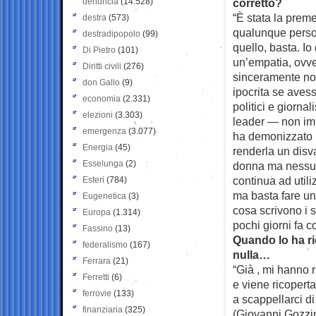
denuncia
(14.528)
corretto?
“È stata la prem
destra
(573)
qualunque persona
destradipopolo
(99)
quello, basta. Io
Di Pietro
(101)
un’empatia, ovver
Diritti civili
(276)
sinceramente non
don Gallo
(9)
ipocrita se aves
economia
(2.331)
politici e giorna
elezioni
(3.303)
leader — non im
emergenza
(3.077)
ha demonizzato la
Energia
(45)
renderla un disv
Esselunga
(2)
donna ma nessun r
continua ad utili
Esteri
(784)
ma basta fare un
Eugenetica
(3)
cosa scrivono i 
Europa
(1.314)
pochi giorni fa c
Fassino
(13)
Quando lo ha ri
federalismo
(167)
nulla…
Ferrara
(21)
“Già , mi hanno 
Ferretti
(6)
e viene ricoperta 
ferrovie
(133)
a scappellarci di
finanziaria
(325)
(Giovanni Gozzin