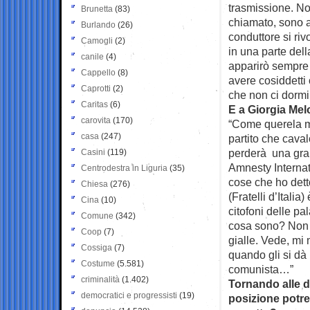
trasmissione. No
Brunetta
(83)
chiamato, sono an
Burlando
(26)
conduttore si rivo
Camogli
(2)
in una parte dell
canile
(4)
apparirò sempre 
Cappello
(8)
avere cosiddetti
Caprotti
(2)
che non ci dormi
Caritas
(6)
E a Giorgia Mel
carovita
(170)
“Come querela mi
casa
(247)
partito che cava
perderà una grand
Casini
(119)
Amnesty Internat
Centrodestra in Liguria
(35)
cose che ho dett
Chiesa
(276)
(Fratelli d’Itali
Cina
(10)
citofoni delle p
Comune
(342)
cosa sono? Non s
Coop
(7)
gialle. Vede, mi
Cossiga
(7)
quando gli si dà
Costume
(5.581)
comunista…”
criminalità
(1.402)
Tornando alle di
democratici e progressisti
(19)
posizione potre