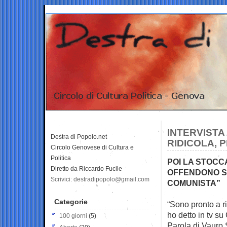
INTERVISTA
Destra di Popolo.net
RIDICOLA, 
Circolo Genovese di Cultura e
Politica
POI LA STOCC
Diretto da Riccardo Fucile
OFFENDONO SE 
Scrivici: destradipopolo@gmail.com
COMUNISTA”
Categorie
“Sono pronto a ri
ho detto in tv su
100 giorni
(5)
Parola di Vauro 