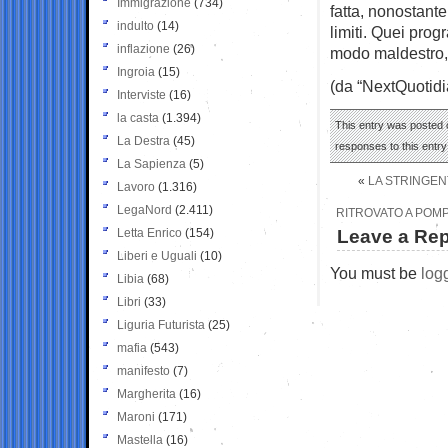
Immigrazione
(734)
fatta, nonostant
indulto
(14)
limiti. Quei pro
inflazione
(26)
modo maldestro, p
Ingroia
(15)
(da “NextQuotidi
Interviste
(16)
la casta
(1.394)
This entry was posted o
La Destra
(45)
responses to this entr
La Sapienza
(5)
«
LA STRINGENT
Lavoro
(1.316)
LegaNord
(2.411)
RITROVATO A POMP
Letta Enrico
(154)
Leave a Rep
Liberi e Uguali
(10)
You must be
log
Libia
(68)
Libri
(33)
Liguria Futurista
(25)
mafia
(543)
manifesto
(7)
Margherita
(16)
Maroni
(171)
Mastella
(16)