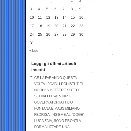
1
2
3
4
5
6
7
8
9
10
11
12
13
14
15
16
17
18
19
20
21
22
23
24
25
26
27
28
29
30
31
« Lug
Leggi gli ultimi articoli
inseriti
CE LA FARANNO QUESTA
VOLTA I PAVIDI LEGHISTI “DEL
NORD” A METTERE SOTTO
SCHIAFFO SALVINI? I
GOVERNATORI ATTILIO
FONTANA E MASSIMILIANO
FEDRIGA, INSIEME AL “DOGE”
LUCA ZAIA, SONO PRONTI A
FORMALIZZARE UNA