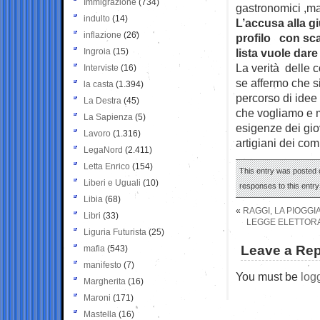
Immigrazione
(734)
gastronomici ,ma 
indulto
(14)
L’accusa alla g
inflazione
(26)
profilo con sc
Ingroia
(15)
lista vuole dar
La verità delle c
Interviste
(16)
se affermo che s
la casta
(1.394)
percorso di idee 
La Destra
(45)
che vogliamo e m
La Sapienza
(5)
esigenze dei gio
Lavoro
(1.316)
artigiani dei com
LegaNord
(2.411)
Letta Enrico
(154)
This entry was posted 
Liberi e Uguali
(10)
responses to this entr
Libia
(68)
«
RAGGI, LA PIOGG
Libri
(33)
LEGGE ELETTORAL
Liguria Futurista
(25)
Leave a Rep
mafia
(543)
manifesto
(7)
You must be
log
Margherita
(16)
Maroni
(171)
Mastella
(16)