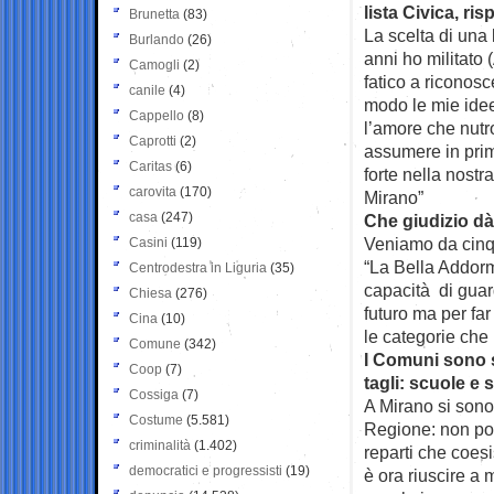
lista Civica, ris
Brunetta
(83)
La scelta di una l
Burlando
(26)
anni ho militato
Camogli
(2)
fatico a riconos
canile
(4)
modo le mie idee,
Cappello
(8)
l’amore che nutro
Caprotti
(2)
assumere in prim
Caritas
(6)
forte nella nostra
carovita
(170)
Mirano”
casa
(247)
Che giudizio d
Veniamo da cinqu
Casini
(119)
“La Bella Addor
Centrodestra in Liguria
(35)
capacità di guar
Chiesa
(276)
futuro ma per far
Cina
(10)
le categorie che
Comune
(342)
I Comuni sono s
Coop
(7)
tagli: scuole e
Cossiga
(7)
A Mirano si sono 
Costume
(5.581)
Regione: non poss
criminalità
(1.402)
reparti che coes
democratici e progressisti
(19)
è ora riuscire a 