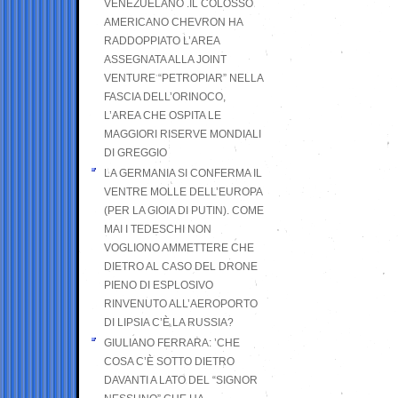
VENEZUELANO .IL COLOSSO
AMERICANO CHEVRON HA
RADDOPPIATO L’AREA
ASSEGNATA ALLA JOINT
VENTURE “PETROPIAR” NELLA
FASCIA DELL’ORINOCO,
L’AREA CHE OSPITA LE
MAGGIORI RISERVE MONDIALI
DI GREGGIO
LA GERMANIA SI CONFERMA IL
VENTRE MOLLE DELL’EUROPA
(PER LA GIOIA DI PUTIN). COME
MAI I TEDESCHI NON
VOGLIONO AMMETTERE CHE
DIETRO AL CASO DEL DRONE
PIENO DI ESPLOSIVO
RINVENUTO ALL’AEROPORTO
DI LIPSIA C’È LA RUSSIA?
GIULIANO FERRARA: ’CHE
COSA C’È SOTTO DIETRO
DAVANTI A LATO DEL “SIGNOR