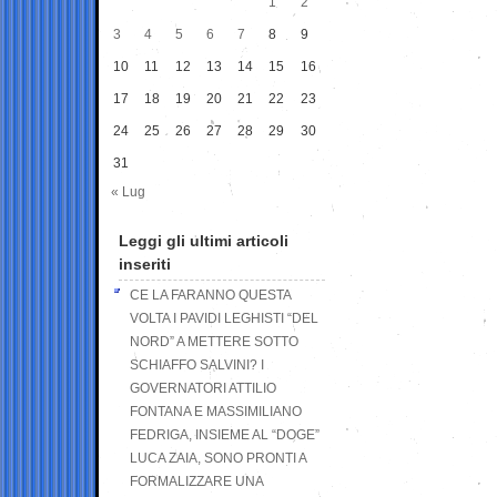
1
2
3
4
5
6
7
8
9
10
11
12
13
14
15
16
17
18
19
20
21
22
23
24
25
26
27
28
29
30
31
« Lug
Leggi gli ultimi articoli
inseriti
CE LA FARANNO QUESTA
VOLTA I PAVIDI LEGHISTI “DEL
NORD” A METTERE SOTTO
SCHIAFFO SALVINI? I
GOVERNATORI ATTILIO
FONTANA E MASSIMILIANO
FEDRIGA, INSIEME AL “DOGE”
LUCA ZAIA, SONO PRONTI A
FORMALIZZARE UNA