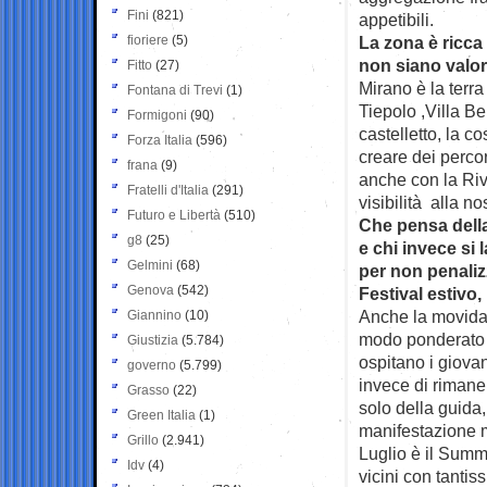
Fini
(821)
appetibili.
fioriere
(5)
La zona è ricca 
non siano valor
Fitto
(27)
Mirano è la terra
Fontana di Trevi
(1)
Tiepolo ,Villa B
Formigoni
(90)
castelletto, la c
Forza Italia
(596)
creare dei percor
frana
(9)
anche con la Riv
Fratelli d'Italia
(291)
visibilità alla no
Futuro e Libertà
(510)
Che pensa della
g8
(25)
e chi invece si
Gelmini
(68)
per non penaliz
Genova
(542)
Festival estivo
Anche la movida 
Giannino
(10)
modo ponderato i
Giustizia
(5.784)
ospitano i giovan
governo
(5.799)
invece di rimane
Grasso
(22)
solo della guida,
Green Italia
(1)
manifestazione m
Grillo
(2.941)
Luglio è il Summe
Idv
(4)
vicini con tantis