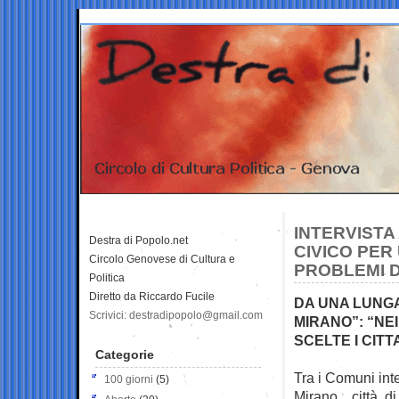
INTERVISTA
Destra di Popolo.net
CIVICO PER
Circolo Genovese di Cultura e
PROBLEMI D
Politica
Diretto da Riccardo Fucile
DA UNA LUNGA
Scrivici: destradipopolo@gmail.com
MIRANO”: “NE
SCELTE I CIT
Categorie
Tra i Comuni int
100 giorni
(5)
Mirano, città d