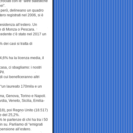
ciati con le “altre statistiche
ei”.
, però, delineano un quadro
stero registrati nel 2006, si è
residenza all’estero. Un
ne di Monza o Pescara.
recedente c’è stato nel 2017 un
 dei casi si tratta di
 34,6% ha la licenza media, il
asa, ci sbagliamo: i nostri
il.
di cui beneficeranno altri
e “un laureato 170mila e un
oma, Genova, Torino e Napoli.
rdia, Veneto, Sicilia, Emilia-
2018), poi Regno Unito (18.517)
se del 25,2%.
 le partenze di chi ha tra i 50
in su. Parliamo di “emigrati
 pensione all’estero.