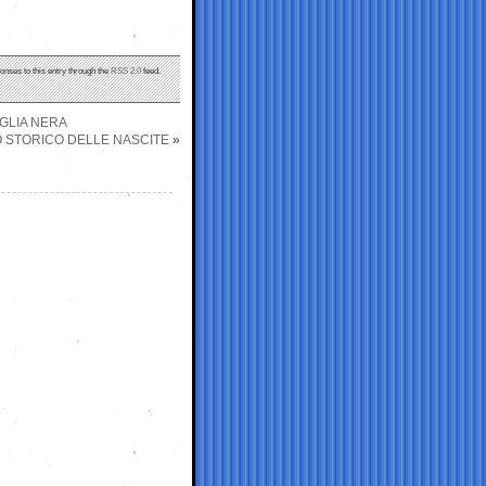
onses to this entry through the
RSS 2.0
feed.
AGLIA NERA
MO STORICO DELLE NASCITE
»