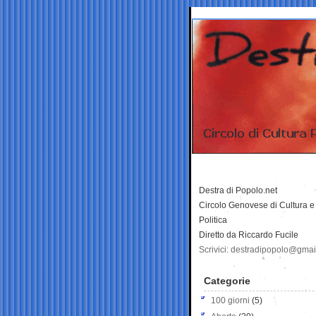
Destra di Popolo.net
Circolo Genovese di Cultura e
Politica
Diretto da Riccardo Fucile
Scrivici: destradipopolo@gma
Categorie
100 giorni
(5)