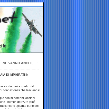
 SE NE VANNO ANCHE
IA DI IMMIGRATI IN
O
 un esodo pari a quello del
 connazionali che lasciano il
.
glie con minorenni, anziani.
che i numeri dell’Aire (cioè
) raccontano soltanto parte del