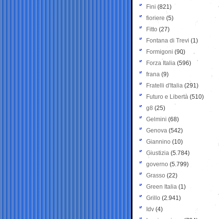
Fini
(821)
fioriere
(5)
Fitto
(27)
Fontana di Trevi
(1)
Formigoni
(90)
Forza Italia
(596)
frana
(9)
Fratelli d'Italia
(291)
Futuro e Libertà
(510)
g8
(25)
Gelmini
(68)
Genova
(542)
Giannino
(10)
Giustizia
(5.784)
governo
(5.799)
Grasso
(22)
Green Italia
(1)
Grillo
(2.941)
Idv
(4)