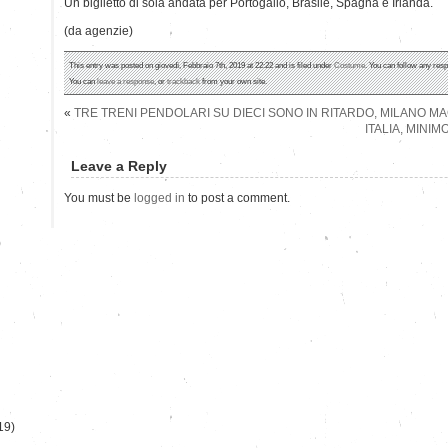
Un biglietto di sola andata per Portogallo, Brasile, Spagna e Irlanda.
(da agenzie)
This entry was posted on giovedì, Febbraio 7th, 2019 at 22:22 and is filed under
Costume
. You can follow any resp
You can
leave a response
, or
trackback
from your own site.
«
TRE TRENI PENDOLARI SU DIECI SONO IN RITARDO, MILANO M
ITALIA, MINI
Leave a Reply
You must be
logged in
to post a comment.
)
19)