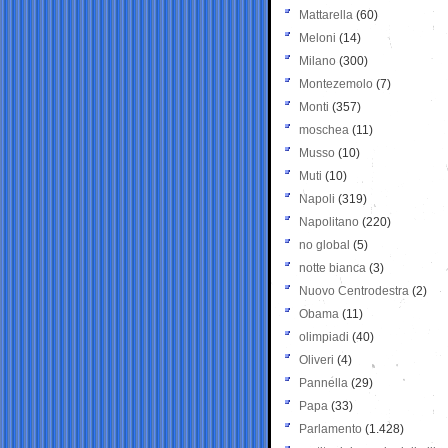
Mattarella
(60)
Meloni
(14)
Milano
(300)
Montezemolo
(7)
Monti
(357)
moschea
(11)
Musso
(10)
Muti
(10)
Napoli
(319)
Napolitano
(220)
no global
(5)
notte bianca
(3)
Nuovo Centrodestra
(2)
Obama
(11)
olimpiadi
(40)
Oliveri
(4)
Pannella
(29)
Papa
(33)
Parlamento
(1.428)