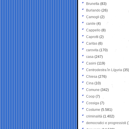
Brunetta
(83)
Burlando
(26)
Camogli
(2)
canile
(4)
Cappello
(8)
Caprotti
(2)
Caritas
(6)
carovita
(170)
casa
(247)
Casini
(119)
Centrodestra in Liguria
(35
Chiesa
(276)
Cina
(10)
Comune
(342)
Coop
(7)
Cossiga
(7)
Costume
(5.581)
criminalità
(1.402)
democratici e progressisti
(