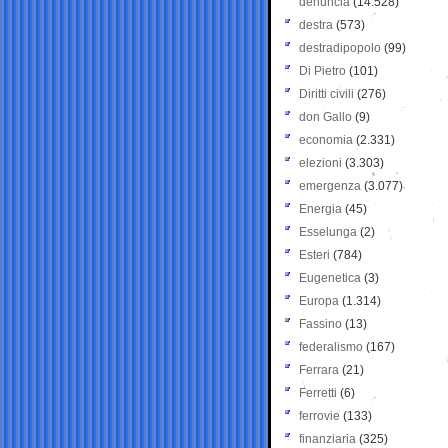
denuncia
(14.528)
destra
(573)
destradipopolo
(99)
Di Pietro
(101)
Diritti civili
(276)
don Gallo
(9)
economia
(2.331)
elezioni
(3.303)
emergenza
(3.077)
Energia
(45)
Esselunga
(2)
Esteri
(784)
Eugenetica
(3)
Europa
(1.314)
Fassino
(13)
federalismo
(167)
Ferrara
(21)
Ferretti
(6)
ferrovie
(133)
finanziaria
(325)