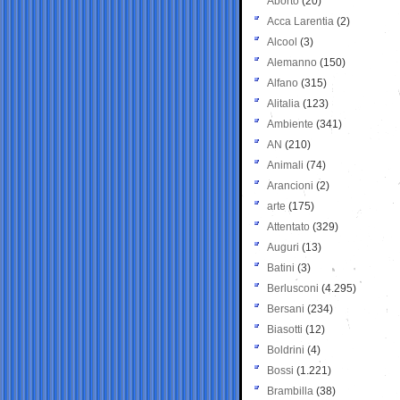
Aborto
(20)
Acca Larentia
(2)
Alcool
(3)
Alemanno
(150)
Alfano
(315)
Alitalia
(123)
Ambiente
(341)
AN
(210)
Animali
(74)
Arancioni
(2)
arte
(175)
Attentato
(329)
Auguri
(13)
Batini
(3)
Berlusconi
(4.295)
Bersani
(234)
Biasotti
(12)
Boldrini
(4)
Bossi
(1.221)
Brambilla
(38)