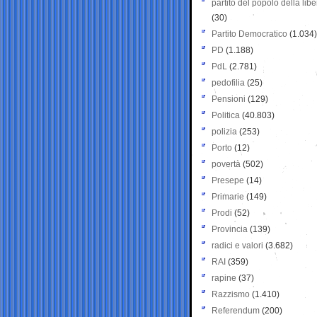
partito del popolo della libe
(30)
Partito Democratico
(1.034)
PD
(1.188)
PdL
(2.781)
pedofilia
(25)
Pensioni
(129)
Politica
(40.803)
polizia
(253)
Porto
(12)
povertà
(502)
Presepe
(14)
Primarie
(149)
Prodi
(52)
Provincia
(139)
radici e valori
(3.682)
RAI
(359)
rapine
(37)
Razzismo
(1.410)
Referendum
(200)