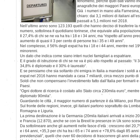
fenomeno, perchè quei dati vanno incro
anagrafiche dei maggori Paesi europ
Già i numeri in mano alla Farnesina
chiaro: dai 3,1 milioni di italiani all’e
passati a 5,1 milioni nel 2018.
Nell’ultimo anno sono 123.193 quelli che hanno deciso di trasferire la 
numero, sottolinea il quotidiano torinese, che equivale alla popolazio
Il 27,4% di chi se ne va ha tra i 18 e i 34 anni, ma “rispetto all’anno p
aumento di quasi il 3 per cento di persone tra i 35 e i 49 anni”.
Nel complesso, il 56% degli expat ha tra i 18 e i 44 anni, mentre nel 19%
minorenni.
Un dato che indica come siano interi nuclei famigliari a espatriare.
E il grado di istruzione di chi se ne va è più alto rispetto al passato: “il
34,8% è diplomato e il 30% è laureato“.
E se pensiamo che sia soltanto chi emigra in Italia a mandare i soldi a c
expat nel 2016 hanno mandato a casa 7 miliardi, circa mezzo punto di P
Soldi che non compensano l’investimento fatto dall’Italia per formarli e 
Paesi.
“Ogni dottore di ricerca è costato allo Stato circa 230mila euro”, mentr
diplomato 90mila”.
Guardando le città , il maggior numero di partenze è da Milano, poi R
Sul fronte delle regioni, invece, gli italiani partono soprattutto da Lomba
Romagna e Liguria.
La prima destinazione è la Germania (20mila italiani arrivati a inizio 
e Francia (12.870), anche se con la Brexit le presenze in Uk sono sce
Da sottolineare anche gli aumenti nelle fasce d’età : crescono del 20,7%
e i 64 anni, +35,3 per chi ha tra i 65 e i 74 anni e +78,6% dagli 85 anni 
previdenziali”, quelli che over 60 decidono di trascorrere gli anni della