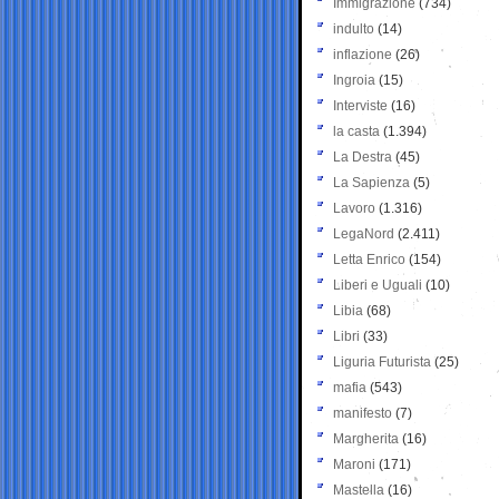
Immigrazione
(734)
indulto
(14)
inflazione
(26)
Ingroia
(15)
Interviste
(16)
la casta
(1.394)
La Destra
(45)
La Sapienza
(5)
Lavoro
(1.316)
LegaNord
(2.411)
Letta Enrico
(154)
Liberi e Uguali
(10)
Libia
(68)
Libri
(33)
Liguria Futurista
(25)
mafia
(543)
manifesto
(7)
Margherita
(16)
Maroni
(171)
Mastella
(16)