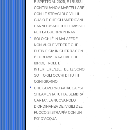
RISPETTO AL 2025, E I RUSSI
CONTINUANO A MARTELLARE
CON LE STRAGI DI CIVILI. IL
GUAIO È CHE GLI AMERICANI
HANNO USATO TUTTI I MISSILI
PER LA GUERRA IN IRAN
SOLO CHI È IN MALAFEDE
NON VUOLE VEDERE CHE
PUTIN È GIÀ IN GUERRA CON
L’EUROPA: TRA ATTACCHI
IBRIDI, TROLL E
INTERFERENZE, I BLITZ SONO
SOTTO GLI OCCHI DI TUTTI
OGNI GIORNO
CHE GOVERNO PATACCA. “SI
SFILAMENTA TUTTA, SEMBRA
CARTA”. LA NUOVA POLO
D’ORDINANZA DEI VIGILI DEL
FUOCO SI STRAPPA CON UN
PO’ D’ACQUA