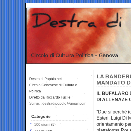
LA BANDERU
Destra di Popolo.net
MANDATO D
Circolo Genovese di Cultura e
Politica
IL BUFALARO 
Diretto da Riccardo Fucile
DI ALLENAZE 
Scrivici: destradipopolo@gmail.com
“Due sì perchè io
Categorie
Esteri, Luigi Di 
orientamento per 
100 giorni
(5)
piattaforma Rou