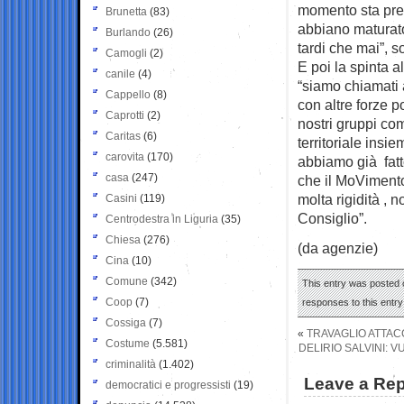
momento sta pre
Brunetta
(83)
abbiano maturato
Burlando
(26)
tardi che mai”, so
Camogli
(2)
E poi la spinta a
canile
(4)
“siamo chiamati a
Cappello
(8)
con altre forze p
Caprotti
(2)
nostri gruppi comu
Caritas
(6)
territoriale insi
carovita
(170)
abbiamo già fatto
casa
(247)
che il MoVimento
molta rigidità ,
Casini
(119)
Consiglio”.
Centrodestra in Liguria
(35)
Chiesa
(276)
(da agenzie)
Cina
(10)
Comune
(342)
This entry was posted o
Coop
(7)
responses to this entr
Cossiga
(7)
«
TRAVAGLIO ATTACC
Costume
(5.581)
DELIRIO SALVINI: 
criminalità
(1.402)
Leave a Rep
democratici e progressisti
(19)