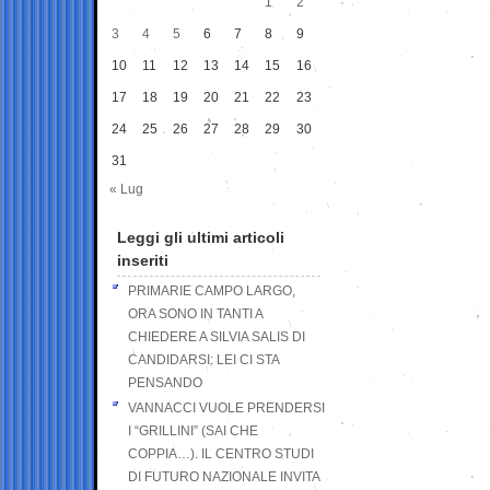
1
2
3
4
5
6
7
8
9
10
11
12
13
14
15
16
17
18
19
20
21
22
23
24
25
26
27
28
29
30
31
« Lug
Leggi gli ultimi articoli
inseriti
PRIMARIE CAMPO LARGO,
ORA SONO IN TANTI A
CHIEDERE A SILVIA SALIS DI
CANDIDARSI: LEI CI STA
PENSANDO
VANNACCI VUOLE PRENDERSI
I “GRILLINI” (SAI CHE
COPPIA…). IL CENTRO STUDI
DI FUTURO NAZIONALE INVITA