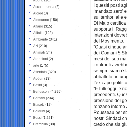
Aborto
(20)
I quesiti posti ag
Acca Larentia
(2)
‘mandato zero’ e 
Alcool
(3)
sui territori alle
Alemanno
(150)
Di Maio certifica
Alfano
(315)
supporta il Ragg
Alitalia
(123)
intenzioni dovreb
Ambiente
(341)
del Movimento.
AN
(210)
“Quasi cinque an
dei Comuni 5 Ste
Animali
(74)
mesi del suo man
Arancioni
(2)
confronti avrebb
arte
(175)
sempre siamo stat
Attentato
(329)
abbattuto un urag
Auguri
(13)
l’ex capo politico
Batini
(3)
“E tutti oggi le
Berlusconi
(4.295)
precedenti. Ques
Bersani
(234)
pressione del ge
Biasotti
(12)
ronzano intorno a
Boldrini
(4)
Rousseau per sblo
Bossi
(1.221)
nostri Sindaci ch
credo che sia gi
Brambilla
(38)