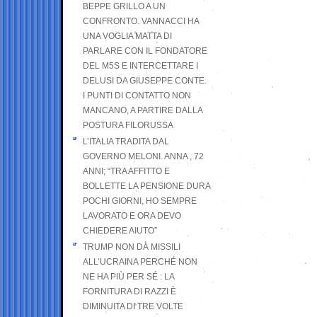
BEPPE GRILLO A UN
CONFRONTO. VANNACCI HA
UNA VOGLIA MATTA DI
PARLARE CON IL FONDATORE
DEL M5S E INTERCETTARE I
DELUSI DA GIUSEPPE CONTE.
I PUNTI DI CONTATTO NON
MANCANO, A PARTIRE DALLA
POSTURA FILORUSSA
L’ITALIA TRADITA DAL
GOVERNO MELONI. ANNA , 72
ANNI; “TRA AFFITTO E
BOLLETTE LA PENSIONE DURA
POCHI GIORNI, HO SEMPRE
LAVORATO E ORA DEVO
CHIEDERE AIUTO”
TRUMP NON DÀ MISSILI
ALL’UCRAINA PERCHÉ NON
NE HA PIÙ PER SÉ : LA
FORNITURA DI RAZZI È
DIMINUITA DI TRE VOLTE