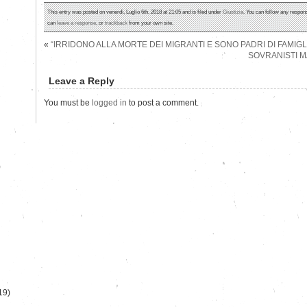
This entry was posted on venerdì, Luglio 6th, 2018 at 21:05 and is filed under
Giustizia
. You can follow any respons
can
leave a response
, or
trackback
from your own site.
«
“IRRIDONO ALLA MORTE DEI MIGRANTI E SONO PADRI DI FAMIG
SOVRANISTI MA
Leave a Reply
You must be
logged in
to post a comment.
)
19)