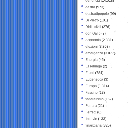
denuncia
(14.528)
destra
(573)
destradipopolo
(99)
Di Pietro
(101)
Diritti civili
(276)
don Gallo
(9)
economia
(2.331)
elezioni
(3.303)
emergenza
(3.077)
Energia
(45)
Esselunga
(2)
Esteri
(784)
Eugenetica
(3)
Europa
(1.314)
Fassino
(13)
federalismo
(167)
Ferrara
(21)
Ferretti
(6)
ferrovie
(133)
finanziaria
(325)