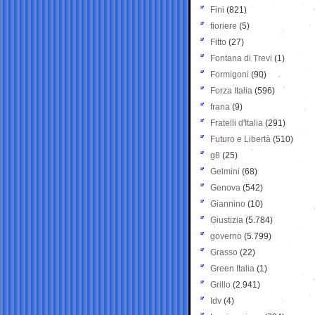
Fini
(821)
fioriere
(5)
Fitto
(27)
Fontana di Trevi
(1)
Formigoni
(90)
Forza Italia
(596)
frana
(9)
Fratelli d'Italia
(291)
Futuro e Libertà
(510)
g8
(25)
Gelmini
(68)
Genova
(542)
Giannino
(10)
Giustizia
(5.784)
governo
(5.799)
Grasso
(22)
Green Italia
(1)
Grillo
(2.941)
Idv
(4)