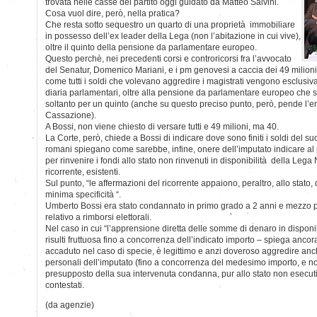
trovata nelle casse del partito oggi guidato da Matteo Salvini.
Cosa vuol dire, però, nella pratica?
Che resta sotto sequestro un quarto di una proprietà immobiliare
in possesso dell’ex leader della Lega (non l’abitazione in cui vive),
oltre il quinto della pensione da parlamentare europeo.
Questo perchè, nei precedenti corsi e controricorsi fra l’avvocato
del Senatur, Domenico Mariani, e i pm genovesi a caccia dei 49 milioni,
come tutti i soldi che volevano aggredire i magistrati vengono esclusi
diaria parlamentari, oltre alla pensione da parlamentare europeo che 
soltanto per un quinto (anche su questo preciso punto, però, pende l’e
Cassazione).
A Bossi, non viene chiesto di versare tutti e 49 milioni, ma 40.
La Corte, però, chiede a Bossi di indicare dove sono finiti i soldi del suo p
romani spiegano come sarebbe, infine, onere dell’imputato indicare al 
per rinvenire i fondi allo stato non rinvenuti in disponibilità della Le
ricorrente, esistenti.
Sul punto, “le affermazioni del ricorrente appaiono, peraltro, allo stato,
minima specificità “.
Umberto Bossi era stato condannato in primo grado a 2 anni e mezzo per 
relativo a rimborsi elettorali.
Nel caso in cui “l’apprensione diretta delle somme di denaro in dispon
risulti fruttuosa fino a concorrenza dell’indicato importo – spiega anc
accaduto nel caso di specie, è legittimo e anzi doveroso aggredire anc
personali dell’imputato (fino a concorrenza del medesimo importo, e no
presupposto della sua intervenuta condanna, pur allo stato non esecutiva
contestati.
(da agenzie)