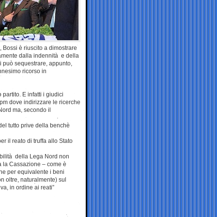
 Bossi è riuscito a dimostrare
vamente dalla indennità e della
si può sequestrare, appunto,
nnesimo ricorso in
artito. E infatti i giudici
pm dove indirizzare le ricerche
ga Nord ma, secondo il
 del tutto prive della benchè
il reato di truffa allo Stato
ibilità della Lega Nord non
ora la Cassazione – come è
he per equivalente i beni
n oltre, naturalmente) sul
, in ordine ai reati”