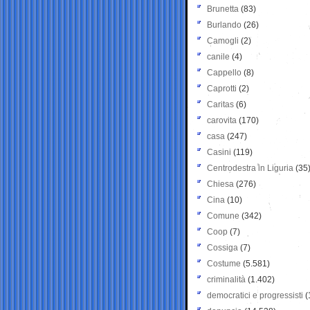
Brunetta
(83)
Burlando
(26)
Camogli
(2)
canile
(4)
Cappello
(8)
Caprotti
(2)
Caritas
(6)
carovita
(170)
casa
(247)
Casini
(119)
Centrodestra in Liguria
(35
Chiesa
(276)
Cina
(10)
Comune
(342)
Coop
(7)
Cossiga
(7)
Costume
(5.581)
criminalità
(1.402)
democratici e progressisti
(