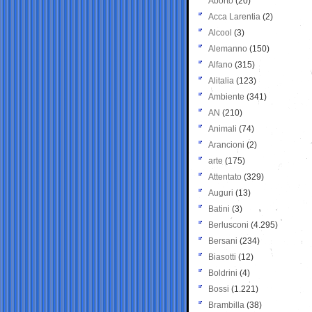
Aborto
(20)
Acca Larentia
(2)
Alcool
(3)
Alemanno
(150)
Alfano
(315)
Alitalia
(123)
Ambiente
(341)
AN
(210)
Animali
(74)
Arancioni
(2)
arte
(175)
Attentato
(329)
Auguri
(13)
Batini
(3)
Berlusconi
(4.295)
Bersani
(234)
Biasotti
(12)
Boldrini
(4)
Bossi
(1.221)
Brambilla
(38)