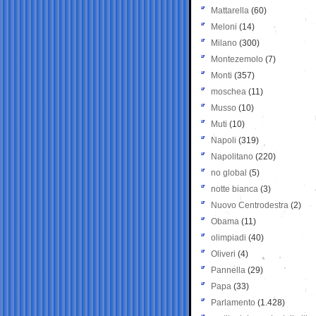
Mattarella
(60)
Meloni
(14)
Milano
(300)
Montezemolo
(7)
Monti
(357)
moschea
(11)
Musso
(10)
Muti
(10)
Napoli
(319)
Napolitano
(220)
no global
(5)
notte bianca
(3)
Nuovo Centrodestra
(2)
Obama
(11)
olimpiadi
(40)
Oliveri
(4)
Pannella
(29)
Papa
(33)
Parlamento
(1.428)