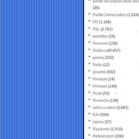
partito del popolo della libe
(30)
Partito Democratico
(1.034)
PD
(1.188)
PdL
(2.781)
pedofilia
(25)
Pensioni
(129)
Politica
(40.837)
polizia
(253)
Porto
(12)
povertà
(502)
Presepe
(14)
Primarie
(149)
Prodi
(52)
Provincia
(139)
radici e valori
(3.682)
RAI
(359)
rapine
(37)
Razzismo
(1.410)
Referendum
(200)