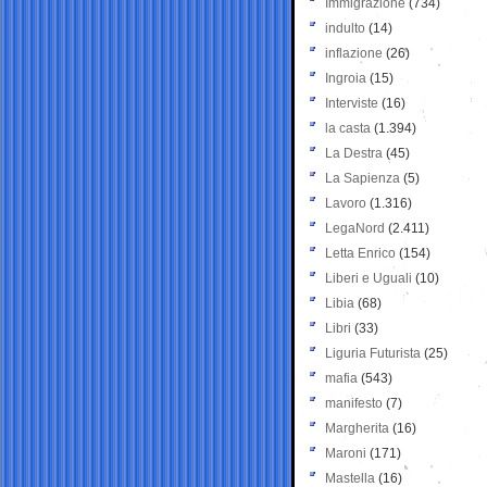
Immigrazione
(734)
indulto
(14)
inflazione
(26)
Ingroia
(15)
Interviste
(16)
la casta
(1.394)
La Destra
(45)
La Sapienza
(5)
Lavoro
(1.316)
LegaNord
(2.411)
Letta Enrico
(154)
Liberi e Uguali
(10)
Libia
(68)
Libri
(33)
Liguria Futurista
(25)
mafia
(543)
manifesto
(7)
Margherita
(16)
Maroni
(171)
Mastella
(16)