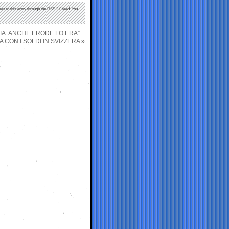
es to this entry through the
RSS 2.0
feed. You
LIA. ANCHE ERODE LO ERA”
 CON I SOLDI IN SVIZZERA
»