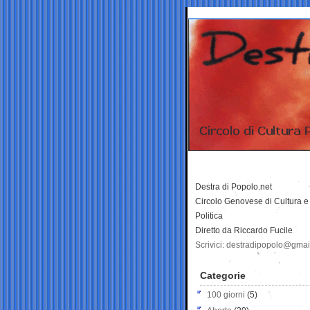
Destra di Popolo.net
Circolo Genovese di Cultura e
Politica
Diretto da Riccardo Fucile
Scrivici: destradipopolo@gma
Categorie
100 giorni
(5)