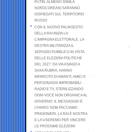
PUTIN: ALMENO 30MILA
NORDCOREANI SARANNO
DISPIEGATI SUL TERRITORIO
RUSSO
CON IL NUOVO PALINSESTO
DELLA RAI INIZIA LA
CAMPAGNA ELETTORALE. LA
DESTRA MILITARIZZA IL
SERVIZIO PUBBLICO IN VISTA
DELLE ELEZIONI POLITICHE
DEL 2027: DA VIA ASIAGO A
SAXA RUBRA, HANNO
INFARCITO DI AMANTI, AMICI E
PERSONAGGI IMPROBABILI
RADIO E TV, STERILIZZANDO
OGNI VOCE NON ORGANICA AL
GOVERNO. IL MESSAGGIO È
CHIARO: NON FACCIAMO
PRIGIONIERI. LA RAI È NOSTRA
E LA USEREMO PER VINCERE
LE PROSSIME ELEZIONI