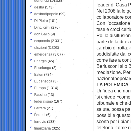
denuncia
(14.528)
leader di Casa P
destra
(573)
Nel 2008 la folg
destradipopolo
(99)
collaboratore co
Di Pietro
(101)
Con l’occasione 
Diritti civili
(276)
tese e croci celti
don Gallo
(9)
Poi la disillusi
economia
(2.331)
parte della dire
cambio di rotta:
elezioni
(3.303)
soddisfatte dal ce
emergenza
(3.077)
come fare a conti
Energia
(45)
Berlusconi si o B
Esselunga
(2)
mediazione. Per
Esteri
(784)
nazionalpopolare 
Eugenetica
(3)
LA POLEMICA
Europa
(1.314)
Un’idea che non 
Fassino
(13)
si chiede «come
federalismo
(167)
tribunale e che d
Ferrara
(21)
salute, possa pa
possibile questo 
Ferretti
(6)
scorta per i piani
ferrovie
(133)
telefono, come ri
finanziaria
(325)