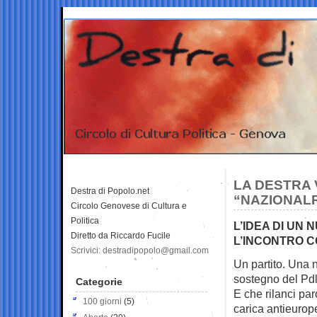
LA DESTRA 
Destra di Popolo.net
“NAZIONAL
Circolo Genovese di Cultura e
Politica
L’IDEA DI UN
Diretto da Riccardo Fucile
L’INCONTRO C
Scrivici: destradipopolo@gmail.com
Un partito. Una n
sostegno del
Pdl
Categorie
E che rilanci par
100 giorni
(5)
carica antieurop