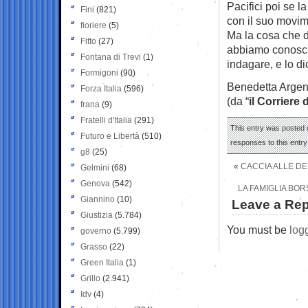
Pacifici poi se l
Fini
(821)
con il suo movim
fioriere
(5)
Ma la cosa che d
Fitto
(27)
abbiamo conosciu
Fontana di Trevi
(1)
indagare, e lo d
Formigoni
(90)
Benedetta Argent
Forza Italia
(596)
(da “
il Corriere 
frana
(9)
Fratelli d'Italia
(291)
This entry was posted o
Futuro e Libertà
(510)
responses to this entr
g8
(25)
«
CACCIA ALLE DE
Gelmini
(68)
Genova
(542)
LA FAMIGLIA BO
Giannino
(10)
Leave a Rep
Giustizia
(5.784)
You must be
log
governo
(5.799)
Grasso
(22)
Green Italia
(1)
Grillo
(2.941)
Idv
(4)