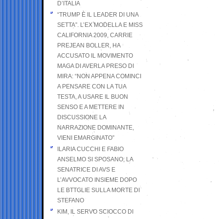
D’ITALIA
“TRUMP È IL LEADER DI UNA
SETTA”. L’EX MODELLA E MISS
CALIFORNIA 2009, CARRIE
PREJEAN BOLLER, HA
ACCUSATO IL MOVIMENTO
MAGA DI AVERLA PRESO DI
MIRA: “NON APPENA COMINCI
A PENSARE CON LA TUA
TESTA, A USARE IL BUON
SENSO E A METTERE IN
DISCUSSIONE LA
NARRAZIONE DOMINANTE,
VIENI EMARGINATO”
ILARIA CUCCHI E FABIO
ANSELMO SI SPOSANO; LA
SENATRICE DI AVS E
L’AVVOCATO INSIEME DOPO
LE BTTGLIE SULLA MORTE DI
STEFANO
KIM, IL SERVO SCIOCCO DI