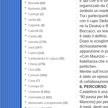
E qui che si è sv
Brunetta
(83)
organizzato da G
Burlando
(26)
simbolo un marte
Camogli
(2)
Tra i partecipan
canile
(4)
con il capo Stefa
Cappello
(8)
ne la Destra) e 
Boccacci, ex lea
Caprotti
(2)
è stato il delfino.
Caritas
(6)
Dopo lo scioglim
carovita
(170)
dichiaratamente a
casa
(247)
apparizione in pu
Casini
(119)
«Con Maurizio — 
Centrodestra in Liguria
(35)
fratellanza che n
Chiesa
(276)
politiche».
Cina
(10)
Mentre sull’inco
Comune
(342)
è stato un episod
Coop
(7)
di collaborazione
IL PERCORSO
Cossiga
(7)
Castellino è una
Costume
(5.581)
’90 passa per Mo
criminalità
(1.402)
Mancino) poi pe
democratici e progressisti
(19)
A metà degli ann