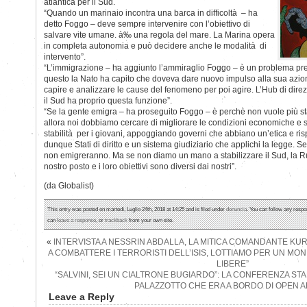
atlantica per il Sud.
“Quando un marinaio incontra una barca in difficoltà – ha
detto Foggo – deve sempre intervenire con l’obiettivo di
salvare vite umane. à‰ una regola del mare. La Marina opera
in completa autonomia e può decidere anche le modalità di
intervento”.
“L’immigrazione – ha aggiunto l’ammiraglio Foggo – è un problema pre
questo la Nato ha capito che doveva dare nuovo impulso alla sua azion
capire e analizzare le cause del fenomeno per poi agire. L’Hub di direz
il Sud ha proprio questa funzione”.
“Se la gente emigra – ha proseguito Foggo – è perchè non vuole più sta
allora noi dobbiamo cercare di migliorare le condizioni economiche e so
stabilità per i giovani, appoggiando governi che abbiano un’etica e ris
dunque Stati di diritto e un sistema giudiziario che applichi la legge. S
non emigreranno. Ma se non diamo un mano a stabilizzare il Sud, la R
nostro posto e i loro obiettivi sono diversi dai nostri”.
(da Globalist)
This entry was posted on martedì, Luglio 24th, 2018 at 14:25 and is filed under
denuncia
. You can follow any respo
can
leave a response
, or
trackback
from your own site.
«
INTERVISTA A NESSRIN ABDALLA, LA MITICA COMANDANTE KUR
A COMBATTERE I TERRORISTI DELL’ISIS, LOTTIAMO PER UN MON
LIBERE”
“SALVINI, SEI UN CIALTRONE BUGIARDO”: LA CONFERENZA S
PALAZZOTTO CHE ERA A BORDO DI OPEN 
Leave a Reply