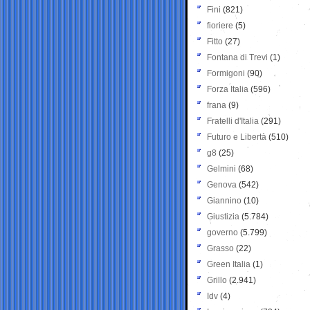
Fini
(821)
fioriere
(5)
Fitto
(27)
Fontana di Trevi
(1)
Formigoni
(90)
Forza Italia
(596)
frana
(9)
Fratelli d'Italia
(291)
Futuro e Libertà
(510)
g8
(25)
Gelmini
(68)
Genova
(542)
Giannino
(10)
Giustizia
(5.784)
governo
(5.799)
Grasso
(22)
Green Italia
(1)
Grillo
(2.941)
Idv
(4)