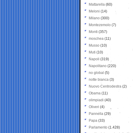
Mattarella
(60)
Meloni
(14)
Milano
(300)
Montezemolo
(7)
Monti
(357)
moschea
(11)
Musso
(10)
Muti
(10)
Napoli
(319)
Napolitano
(220)
no global
(5)
notte bianca
(3)
Nuovo Centrodestra
(2)
Obama
(11)
olimpiadi
(40)
Oliveri
(4)
Pannella
(29)
Papa
(33)
Parlamento
(1.428)