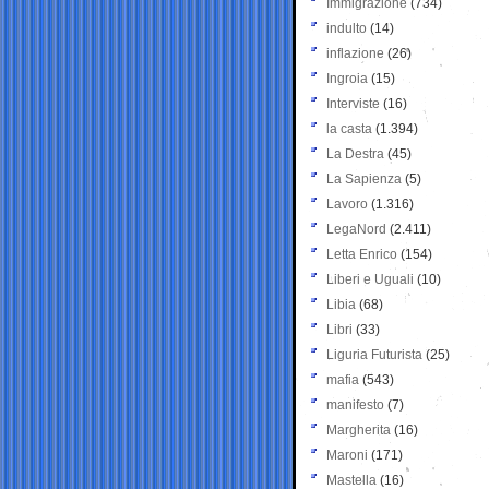
Immigrazione
(734)
indulto
(14)
inflazione
(26)
Ingroia
(15)
Interviste
(16)
la casta
(1.394)
La Destra
(45)
La Sapienza
(5)
Lavoro
(1.316)
LegaNord
(2.411)
Letta Enrico
(154)
Liberi e Uguali
(10)
Libia
(68)
Libri
(33)
Liguria Futurista
(25)
mafia
(543)
manifesto
(7)
Margherita
(16)
Maroni
(171)
Mastella
(16)