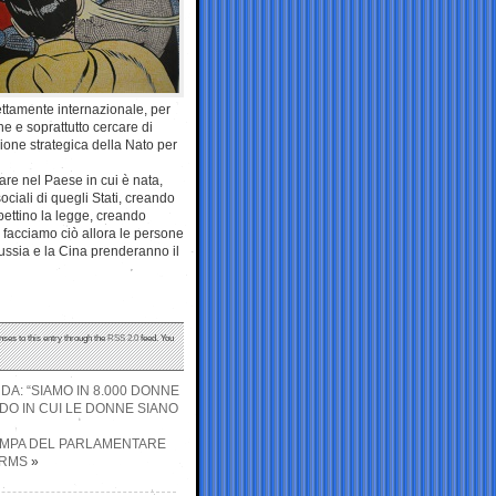
ttamente internazionale, per
e e soprattutto cercare di
ione strategica della Nato per
re nel Paese in cui è nata,
ciali di quegli Stati, creando
pettino la legge, creando
e facciamo ciò allora le persone
ussia e la Cina prenderanno il
nses to this entry through the
RSS 2.0
feed. You
DA: “SIAMO IN 8.000 DONNE
DO IN CUI LE DONNE SIANO
TAMPA DEL PARLAMENTARE
ARMS
»