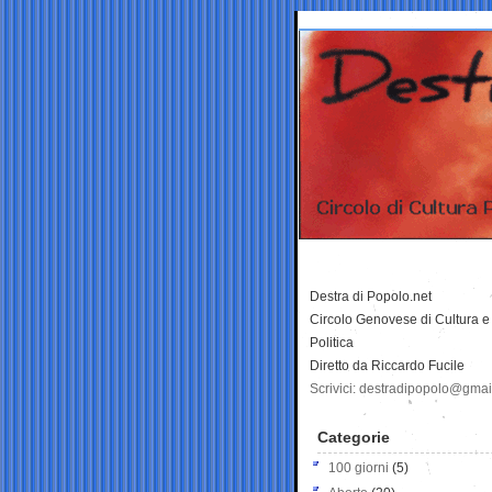
Destra di Popolo.net
Circolo Genovese di Cultura e
Politica
Diretto da Riccardo Fucile
Scrivici: destradipopolo@gma
Categorie
100 giorni
(5)