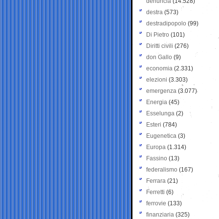
denuncia
(14.528)
destra
(573)
destradipopolo
(99)
Di Pietro
(101)
Diritti civili
(276)
don Gallo
(9)
economia
(2.331)
elezioni
(3.303)
emergenza
(3.077)
Energia
(45)
Esselunga
(2)
Esteri
(784)
Eugenetica
(3)
Europa
(1.314)
Fassino
(13)
federalismo
(167)
Ferrara
(21)
Ferretti
(6)
ferrovie
(133)
finanziaria
(325)