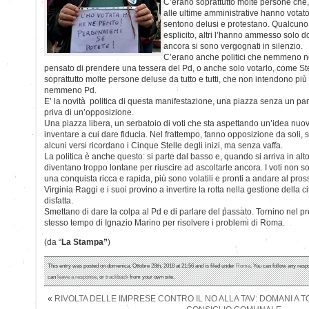
C’erano soprattutto molte persone che,
alle ultime amministrative hanno votato
sentono delusi e protestano. Qualcuno 
esplicito, altri l’hanno ammesso solo d
ancora si sono vergognati in silenzio.
C’erano anche politici che nemmeno ne
pensato di prendere una tessera del Pd, o anche solo votarlo, come St
soprattutto molte persone deluse da tutto e tutti, che non intendono pi
nemmeno Pd.
E’ la novità politica di questa manifestazione, una piazza senza un par
priva di un’opposizione.
Una piazza libera, un serbatoio di voti che sta aspettando un’idea nuo
inventare a cui dare fiducia. Nel frattempo, fanno opposizione da soli,
alcuni versi ricordano i Cinque Stelle degli inizi, ma senza vaffa.
La politica è anche questo: si parte dal basso e, quando si arriva in alto, 
diventano troppo lontane per riuscire ad ascoltarle ancora. I voti non s
una conquista ricca e rapida, più sono volatili e pronti a andare al pros
Virginia Raggi e i suoi provino a invertire la rotta nella gestione della c
disfatta.
Smettano di dare la colpa al Pd e di parlare del passato. Tornino nel p
stesso tempo di Ignazio Marino per risolvere i problemi di Roma.
(da “
La Stampa”
)
This entry was posted on domenica, Ottobre 28th, 2018 at 21:56 and is filed under
Roma
. You can follow any resp
can
leave a response
, or
trackback
from your own site.
«
RIVOLTA DELLE IMPRESE CONTRO IL NO ALLA TAV: DOMANI A T