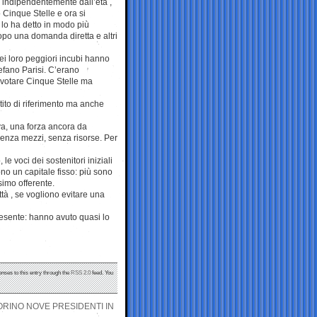
 indipendentemente dall’età ,
 Cinque Stelle e ora si
lo ha detto in modo più
opo una domanda diretta e altri
i loro peggiori incubi hanno
efano Parisi. C’erano
ù votare Cinque Stelle ma
tito di riferimento ma anche
va, una forza ancora da
 senza mezzi, senza risorse. Per
le voci dei sostenitori iniziali
ono un capitale fisso: più sono
simo offerente.
ittà , se vogliono evitare una
resente: hanno avuto quasi lo
onses to this entry through the
RSS 2.0
feed. You
ORINO NOVE PRESIDENTI IN