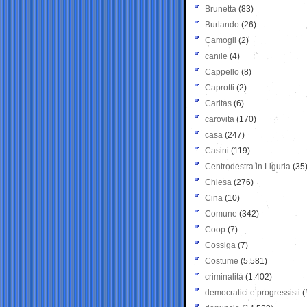
Brunetta
(83)
Burlando
(26)
Camogli
(2)
canile
(4)
Cappello
(8)
Caprotti
(2)
Caritas
(6)
carovita
(170)
casa
(247)
Casini
(119)
Centrodestra in Liguria
(35
Chiesa
(276)
Cina
(10)
Comune
(342)
Coop
(7)
Cossiga
(7)
Costume
(5.581)
criminalità
(1.402)
democratici e progressisti
(