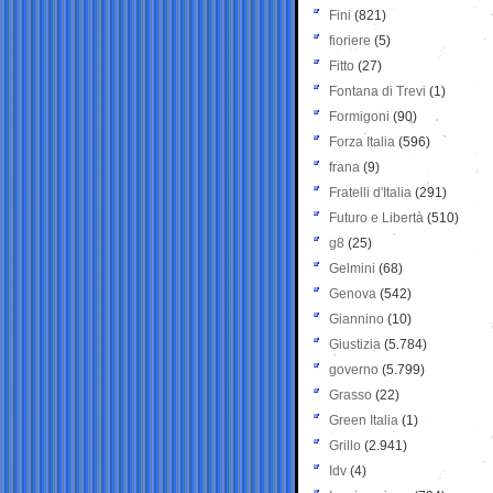
Fini
(821)
fioriere
(5)
Fitto
(27)
Fontana di Trevi
(1)
Formigoni
(90)
Forza Italia
(596)
frana
(9)
Fratelli d'Italia
(291)
Futuro e Libertà
(510)
g8
(25)
Gelmini
(68)
Genova
(542)
Giannino
(10)
Giustizia
(5.784)
governo
(5.799)
Grasso
(22)
Green Italia
(1)
Grillo
(2.941)
Idv
(4)