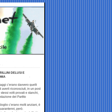
ILLINI DELUSI E
ROMA
Raggi c’erano davvero quelli
averli riconosciuti, in un post
tessi volti provati e stanchi,
stazione del Partito
oglio c’erano molti anziani, è
quarantenni, però.