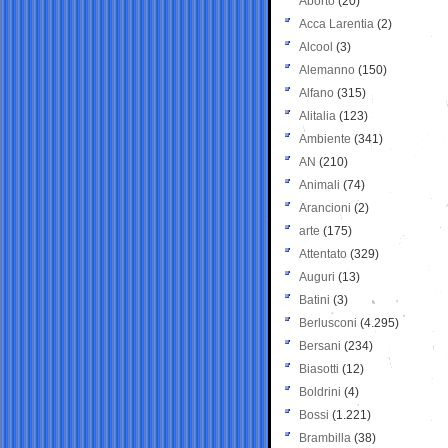
Aborto
(20)
Acca Larentia
(2)
Alcool
(3)
Alemanno
(150)
Alfano
(315)
Alitalia
(123)
Ambiente
(341)
AN
(210)
Animali
(74)
Arancioni
(2)
arte
(175)
Attentato
(329)
Auguri
(13)
Batini
(3)
Berlusconi
(4.295)
Bersani
(234)
Biasotti
(12)
Boldrini
(4)
Bossi
(1.221)
Brambilla
(38)