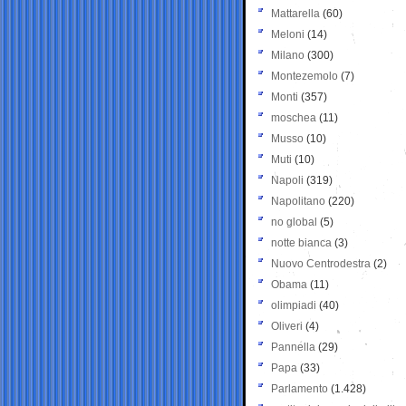
Mattarella
(60)
Meloni
(14)
Milano
(300)
Montezemolo
(7)
Monti
(357)
moschea
(11)
Musso
(10)
Muti
(10)
Napoli
(319)
Napolitano
(220)
no global
(5)
notte bianca
(3)
Nuovo Centrodestra
(2)
Obama
(11)
olimpiadi
(40)
Oliveri
(4)
Pannella
(29)
Papa
(33)
Parlamento
(1.428)