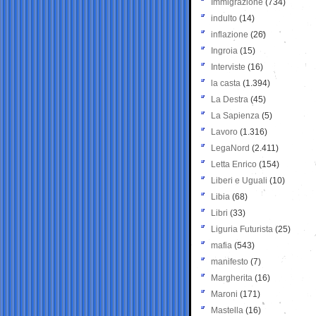
Immigrazione
(734)
indulto
(14)
inflazione
(26)
Ingroia
(15)
Interviste
(16)
la casta
(1.394)
La Destra
(45)
La Sapienza
(5)
Lavoro
(1.316)
LegaNord
(2.411)
Letta Enrico
(154)
Liberi e Uguali
(10)
Libia
(68)
Libri
(33)
Liguria Futurista
(25)
mafia
(543)
manifesto
(7)
Margherita
(16)
Maroni
(171)
Mastella
(16)