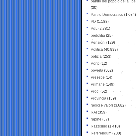
partito del popolo della libe
(30)
Partito Democratico
(1.034)
PD
(1.188)
PdL
(2.781)
pedofilia
(25)
Pensioni
(129)
Politica
(40.833)
polizia
(253)
Porto
(12)
povertà
(502)
Presepe
(14)
Primarie
(149)
Prodi
(52)
Provincia
(139)
radici e valori
(3.682)
RAI
(359)
rapine
(37)
Razzismo
(1.410)
Referendum
(200)