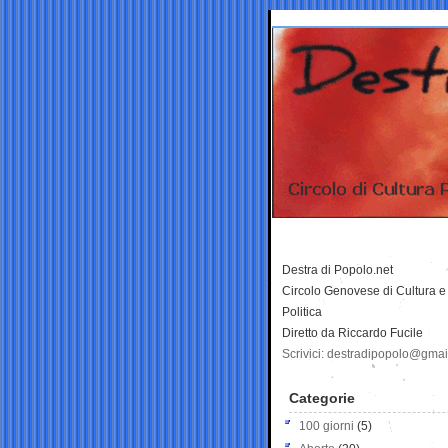
Destra di Popolo.net
Circolo Genovese di Cultura e
Politica
Diretto da Riccardo Fucile
Scrivici: destradipopolo@gma
Categorie
100 giorni
(5)