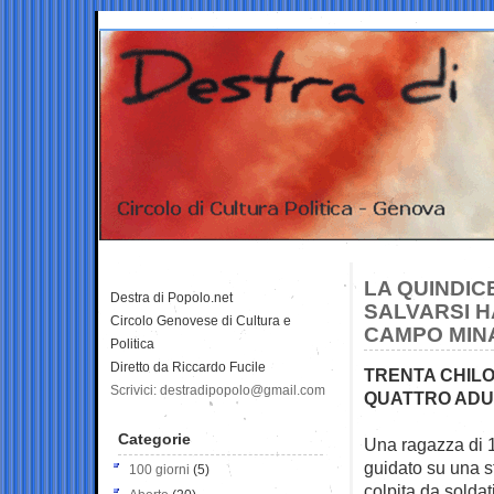
LA QUINDIC
Destra di Popolo.net
SALVARSI H
Circolo Genovese di Cultura e
CAMPO MIN
Politica
Diretto da Riccardo Fucile
TRENTA CHILO
Scrivici: destradipopolo@gmail.com
QUATTRO ADU
Categorie
Una ragazza di 1
guidato su una s
100 giorni
(5)
colpita da soldat