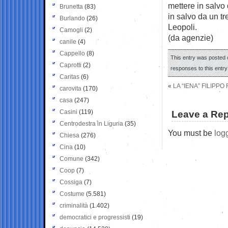
mettere in salvo q
Brunetta
(83)
in salvo da un t
Burlando
(26)
Leopoli.
Camogli
(2)
(da agenzie)
canile
(4)
Cappello
(8)
This entry was posted o
Caprotti
(2)
responses to this entr
Caritas
(6)
«
LA “IENA” FILIPPO 
carovita
(170)
casa
(247)
Casini
(119)
Leave a Rep
Centrodestra in Liguria
(35)
You must be
log
Chiesa
(276)
Cina
(10)
Comune
(342)
Coop
(7)
Cossiga
(7)
Costume
(5.581)
criminalità
(1.402)
democratici e progressisti
(19)