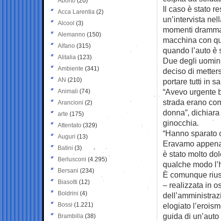
Aborto
(20)
Il caso è stato r
Acca Larentia
(2)
un’intervista nel
Alcool
(3)
momenti drammati
Alemanno
(150)
macchina con qua
Alfano
(315)
quando l’auto è s
Alitalia
(123)
Due degli uomini
Ambiente
(341)
deciso di metters
AN
(210)
portare tutti in sa
“Avevo urgente b
Animali
(74)
strada erano com
Arancioni
(2)
donna”, dichiara 
arte
(175)
ginocchia.
Attentato
(329)
“Hanno sparato c
Auguri
(13)
Eravamo appena pa
Batini
(3)
è stato molto d
Berlusconi
(4.295)
qualche modo l’ho 
Bersani
(234)
È comunque riusc
Biasotti
(12)
– realizzata in 
Boldrini
(4)
dell’amministraz
Bossi
(1.221)
elogiato l’eroism
guida di un’auto 
Brambilla
(38)