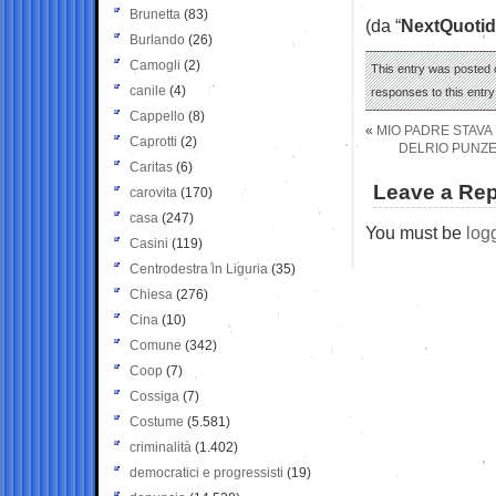
Brunetta
(83)
(da “
NextQuotid
Burlando
(26)
Camogli
(2)
This entry was posted o
canile
(4)
responses to this entr
Cappello
(8)
«
MIO PADRE STAVA
Caprotti
(2)
DELRIO PUNZEC
Caritas
(6)
Leave a Rep
carovita
(170)
casa
(247)
You must be
log
Casini
(119)
Centrodestra in Liguria
(35)
Chiesa
(276)
Cina
(10)
Comune
(342)
Coop
(7)
Cossiga
(7)
Costume
(5.581)
criminalità
(1.402)
democratici e progressisti
(19)