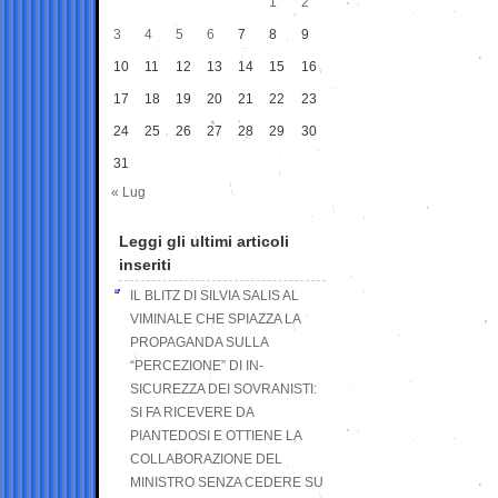
1
2
3
4
5
6
7
8
9
10
11
12
13
14
15
16
17
18
19
20
21
22
23
24
25
26
27
28
29
30
31
« Lug
Leggi gli ultimi articoli
inseriti
IL BLITZ DI SILVIA SALIS AL
VIMINALE CHE SPIAZZA LA
PROPAGANDA SULLA
“PERCEZIONE” DI IN-
SICUREZZA DEI SOVRANISTI:
SI FA RICEVERE DA
PIANTEDOSI E OTTIENE LA
COLLABORAZIONE DEL
MINISTRO SENZA CEDERE SU