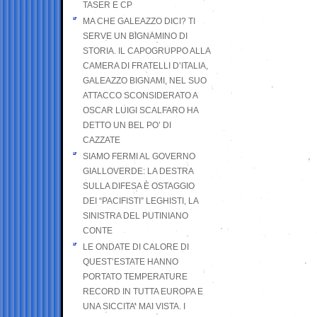
TASER E CP
MA CHE GALEAZZO DICI? TI
SERVE UN BIGNAMINO DI
STORIA. IL CAPOGRUPPO ALLA
CAMERA DI FRATELLI D’ITALIA,
GALEAZZO BIGNAMI, NEL SUO
ATTACCO SCONSIDERATO A
OSCAR LUIGI SCALFARO HA
DETTO UN BEL PO’ DI
CAZZATE
SIAMO FERMI AL GOVERNO
GIALLOVERDE: LA DESTRA
SULLA DIFESA È OSTAGGIO
DEI “PACIFISTI” LEGHISTI, LA
SINISTRA DEL PUTINIANO
CONTE
LE ONDATE DI CALORE DI
QUEST’ESTATE HANNO
PORTATO TEMPERATURE
RECORD IN TUTTA EUROPA E
UNA SICCITA’ MAI VISTA. I