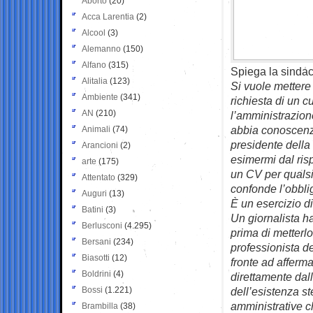
Aborto
(20)
Acca Larentia
(2)
Alcool
(3)
Alemanno
(150)
Alfano
(315)
Spiega la sindac
Alitalia
(123)
Si vuole mettere
Ambiente
(341)
richiesta di un 
AN
(210)
l’amministrazione
abbia conoscenza 
Animali
(74)
presidente della
Arancioni
(2)
esimermi dal ris
arte
(175)
un CV per qualsi
Attentato
(329)
confonde l’obblig
Auguri
(13)
È un esercizio di
Batini
(3)
Un giornalista ha
Berlusconi
(4.295)
prima di metterl
Bersani
(234)
professionista d
Biasotti
(12)
fronte ad afferm
Boldrini
(4)
direttamente dal
Bossi
(1.221)
dell’esistenza s
amministrative c
Brambilla
(38)