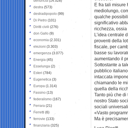
denuncia
(14.528)
E fra tali misure
destra
(573)
mediolungo, come
destradipopolo
(99)
qualche possibili
Di Pietro
(101)
significativo ab
Diritti civili
(276)
ricchezza, ossia 
don Gallo
(9)
L’idea centrale di
economia
(2.331)
proventi della lo
fiscale, per camb
elezioni
(3.303)
basse su lavorat
emergenza
(3.077)
aumentando il pr
Energia
(45)
Sottostante a ta
Esselunga
(2)
pubblico italian
Esteri
(784)
intaccata impone
Eugenetica
(3)
chiamando le mig
Europa
(1.314)
quella della ricc
Fassino
(13)
Tanto più che di 
federalismo
(167)
nostro Stato soc
Ferrara
(21)
sociali universal
«Vasto programma
Ferretti
(6)
Ma è precisamente
ferrovie
(133)
finanziaria
(325)
Luca Ricolfi