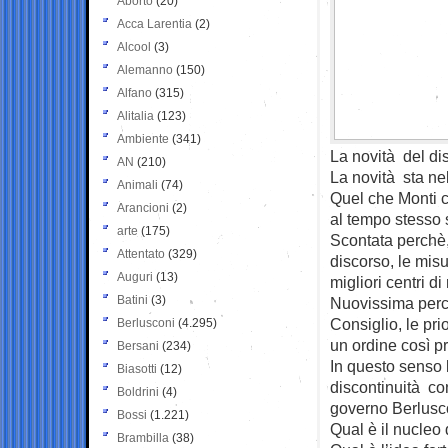
Aborto
(20)
Acca Larentia
(2)
Alcool
(3)
Alemanno
(150)
Alfano
(315)
Alitalia
(123)
Ambiente
(341)
La novità del dis
AN
(210)
La novità sta ne
Animali
(74)
Quel che Monti ci
Arancioni
(2)
al tempo stesso 
arte
(175)
Scontata perchè,
Attentato
(329)
discorso, le misu
Auguri
(13)
migliori centri di
Batini
(3)
Nuovissima perch
Consiglio, le pri
Berlusconi
(4.295)
un ordine così p
Bersani
(234)
In questo senso 
Biasotti
(12)
discontinuità con
Boldrini
(4)
governo Berlusc
Bossi
(1.221)
Qual è il nucleo 
Brambilla
(38)