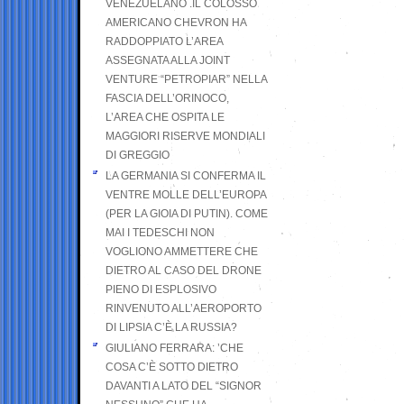
VENEZUELANO .IL COLOSSO
AMERICANO CHEVRON HA
RADDOPPIATO L’AREA
ASSEGNATA ALLA JOINT
VENTURE “PETROPIAR” NELLA
FASCIA DELL’ORINOCO,
L’AREA CHE OSPITA LE
MAGGIORI RISERVE MONDIALI
DI GREGGIO
LA GERMANIA SI CONFERMA IL
VENTRE MOLLE DELL’EUROPA
(PER LA GIOIA DI PUTIN). COME
MAI I TEDESCHI NON
VOGLIONO AMMETTERE CHE
DIETRO AL CASO DEL DRONE
PIENO DI ESPLOSIVO
RINVENUTO ALL’AEROPORTO
DI LIPSIA C’È LA RUSSIA?
GIULIANO FERRARA: ’CHE
COSA C’È SOTTO DIETRO
DAVANTI A LATO DEL “SIGNOR