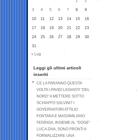
1
2
3
4
5
6
7
8
9
10
11
12
13
14
15
16
17
18
19
20
21
22
23
24
25
26
27
28
29
30
31
« Lug
Leggi gli ultimi articoli
inseriti
CE LA FARANNO QUESTA
VOLTA I PAVIDI LEGHISTI “DEL
NORD” A METTERE SOTTO
SCHIAFFO SALVINI? I
GOVERNATORI ATTILIO
FONTANA E MASSIMILIANO
FEDRIGA, INSIEME AL “DOGE”
LUCA ZAIA, SONO PRONTI A
FORMALIZZARE UNA