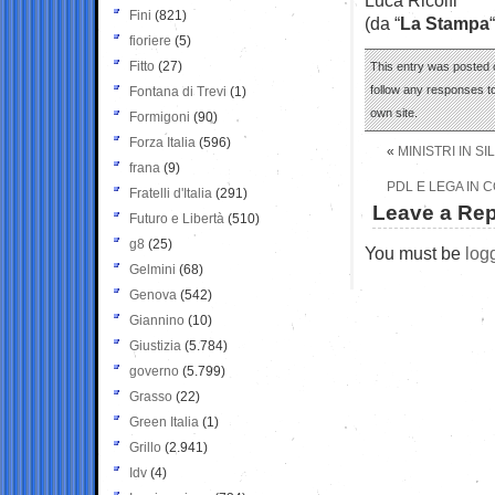
Fini
(821)
(da “
La Stampa
“
fioriere
(5)
Fitto
(27)
This entry was posted 
follow any responses to
Fontana di Trevi
(1)
own site.
Formigoni
(90)
Forza Italia
(596)
«
MINISTRI IN S
frana
(9)
PDL E LEGA IN 
Fratelli d'Italia
(291)
Leave a Rep
Futuro e Libertà
(510)
g8
(25)
You must be
log
Gelmini
(68)
Genova
(542)
Giannino
(10)
Giustizia
(5.784)
governo
(5.799)
Grasso
(22)
Green Italia
(1)
Grillo
(2.941)
Idv
(4)