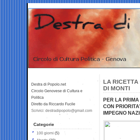
LA RICETTA
Destra di Popolo.net
DI MONTI
Circolo Genovese di Cultura e
Politica
PER LA PRIMA
Diretto da Riccardo Fucile
CON PRIORITA
Scrivici: destradipopolo@gmail.com
IMPEGNO NAZI
Categorie
100 giorni
(5)