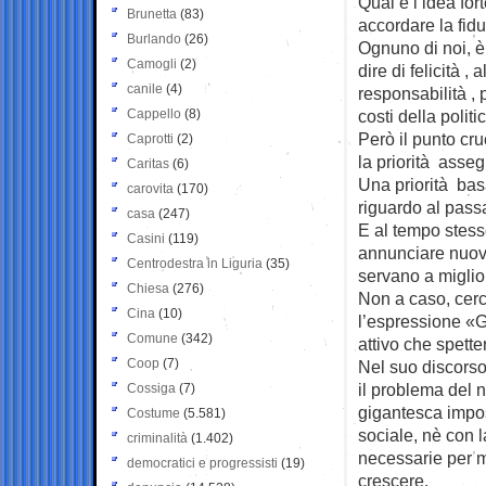
Qual è l’idea for
Brunetta
(83)
accordare la fid
Burlando
(26)
Ognuno di noi, è
Camogli
(2)
dire di felicità 
canile
(4)
responsabilità , 
Cappello
(8)
costi della polit
Però il punto cru
Caprotti
(2)
la priorità asseg
Caritas
(6)
Una priorità bas
carovita
(170)
riguardo al passat
casa
(247)
E al tempo stess
Casini
(119)
annunciare nuovi s
Centrodestra in Liguria
(35)
servano a migliora
Chiesa
(276)
Non a caso, cerc
Cina
(10)
l’espressione «G
Comune
(342)
attivo che spett
Coop
(7)
Nel suo discorso
il problema del 
Cossiga
(7)
gigantesca impos
Costume
(5.581)
sociale, nè con l
criminalità
(1.402)
necessarie per mo
democratici e progressisti
(19)
crescere.