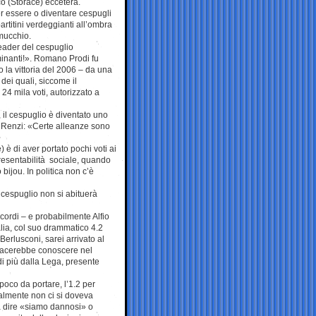
o (Storace) eccetera.
 essere o diventare cespugli
partitini verdeggianti all’ombra
 mucchio.
leader del cespuglio
inanti!». Romano Prodi fu
o la vittoria del 2006 – da una
dei quali, siccome il
 24 mila voti, autorizzato a
 il cespuglio è diventato uno
o Renzi: «Certe alleanze sono
 è di aver portato pochi voti ai
presentabilità sociale, quando
 bijou. In politica non c’è
i cespuglio non si abituerà
ricordi – e probabilmente Alfio
ia, col suo drammatico 4.2
erlusconi, sarei arrivato al
 piacerebbe conoscere nel
 di più dalla Lega, presente
oco da portare, l’1.2 per
uralmente non ci si doveva
a dire «siamo dannosi» o