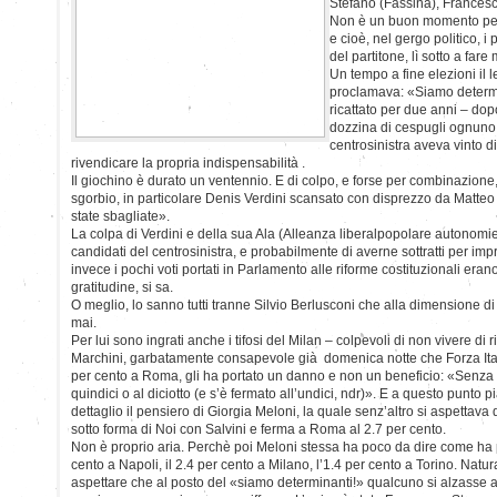
Stefano (Fassina), Francesc
Non è un buon momento per
e cioè, nel gergo politico, i 
del partitone, lì sotto a fare
Un tempo a fine elezioni il 
proclamava: «Siamo determ
ricattato per due anni – dop
dozzina di cespugli ognuno 
centrosinistra aveva vinto di
rivendicare la propria indispensabilità .
Il giochino è durato un ventennio. E di colpo, e forse per combinazione,
sgorbio, in particolare Denis Verdini scansato con disprezzo da Matte
state sbagliate».
La colpa di Verdini e della sua Ala (Alleanza liberalpopolare autonomie)
candidati del centrosinistra, e probabilmente di averne sottratti per im
invece i pochi voti portati in Parlamento alle riforme costituzionali erano
gratitudine, si sa.
O meglio, lo sanno tutti tranne Silvio Berlusconi che alla dimensione d
mai.
Per lui sono ingrati anche i tifosi del Milan – colpevoli di non vivere di 
Marchini, garbatamente consapevole già domenica notte che Forza Ital
per cento a Roma, gli ha portato un danno e non un beneficio: «Senza B
quindici o al diciotto (e s’è fermato all’undici, ndr)». E a questo punto
dettaglio il pensiero di Giorgia Meloni, la quale senz’altro si aspettava
sotto forma di Noi con Salvini e ferma a Roma al 2.7 per cento.
Non è proprio aria. Perchè poi Meloni stessa ha poco da dire come ha p
cento a Napoli, il 2.4 per cento a Milano, l’1.4 per cento a Torino. Nat
aspettare che al posto del «siamo determinanti!» qualcuno si alzasse 