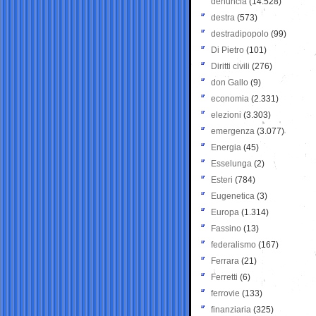
denuncia
(14.528)
destra
(573)
destradipopolo
(99)
Di Pietro
(101)
Diritti civili
(276)
don Gallo
(9)
economia
(2.331)
elezioni
(3.303)
emergenza
(3.077)
Energia
(45)
Esselunga
(2)
Esteri
(784)
Eugenetica
(3)
Europa
(1.314)
Fassino
(13)
federalismo
(167)
Ferrara
(21)
Ferretti
(6)
ferrovie
(133)
finanziaria
(325)