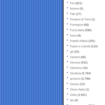
Fini
(821)
fioriere
(5)
Fitto
(27)
Fontana di Trevi
(1)
Formigoni
(90)
Forza Italia
(596)
frana
(9)
Fratelli d'Italia
(291)
Futuro e Libertà
(510)
g8
(25)
Gelmini
(68)
Genova
(542)
Giannino
(10)
Giustizia
(5.784)
governo
(5.799)
Grasso
(22)
Green Italia
(1)
Grillo
(2.941)
Idv
(4)