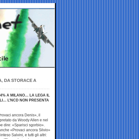
A, DA STORACE A
2,4% A MILANO… LA LEGA IL
LI… L’NCD NON PRESENTA
Provaci ancora Denis», il
rpretato da Woody Allen e nel
e dire: «Sparisci sgorbio».
Anche «Provaci ancora Silvio»
eso Salvini, e tutti gli altri: