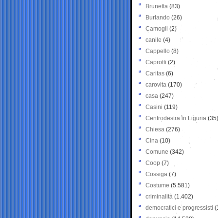
Brunetta
(83)
Burlando
(26)
Camogli
(2)
canile
(4)
Cappello
(8)
Caprotti
(2)
Caritas
(6)
carovita
(170)
casa
(247)
Casini
(119)
Centrodestra in Liguria
(35
Chiesa
(276)
Cina
(10)
Comune
(342)
Coop
(7)
Cossiga
(7)
Costume
(5.581)
criminalità
(1.402)
democratici e progressisti
(