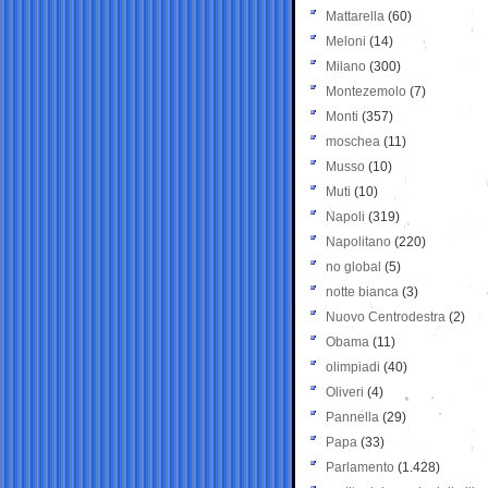
Mattarella
(60)
Meloni
(14)
Milano
(300)
Montezemolo
(7)
Monti
(357)
moschea
(11)
Musso
(10)
Muti
(10)
Napoli
(319)
Napolitano
(220)
no global
(5)
notte bianca
(3)
Nuovo Centrodestra
(2)
Obama
(11)
olimpiadi
(40)
Oliveri
(4)
Pannella
(29)
Papa
(33)
Parlamento
(1.428)