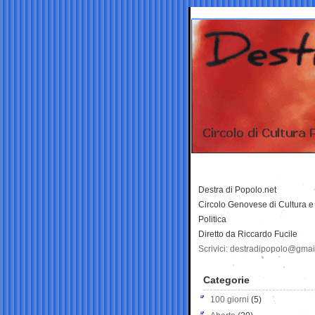
Destra di Popolo.net
Circolo Genovese di Cultura e
Politica
Diretto da Riccardo Fucile
Scrivici: destradipopolo@gma
Categorie
100 giorni
(5)