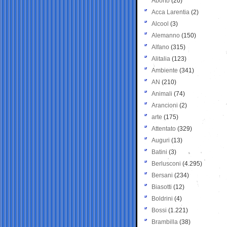
Aborto
(20)
Acca Larentia
(2)
Alcool
(3)
Alemanno
(150)
Alfano
(315)
Alitalia
(123)
Ambiente
(341)
AN
(210)
Animali
(74)
Arancioni
(2)
arte
(175)
Attentato
(329)
Auguri
(13)
Batini
(3)
Berlusconi
(4.295)
Bersani
(234)
Biasotti
(12)
Boldrini
(4)
Bossi
(1.221)
Brambilla
(38)