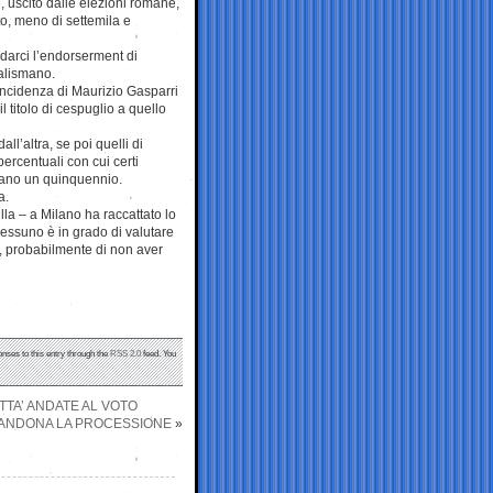
, uscito dalle elezioni romane,
to, meno di settemila e
rdarci l’endorserment di
alismano.
incidenza di Maurizio Gasparri
l titolo di cespuglio a quello
l’altra, se poi quelli di
ercentuali con cui certi
vano un quinquennio.
a.
ulla – a Milano ha raccattato lo
essuno è in grado di valutare
to, probabilmente di non aver
onses to this entry through the
RSS 2.0
feed. You
ITTA’ ANDATE AL VOTO
BBANDONA LA PROCESSIONE
»