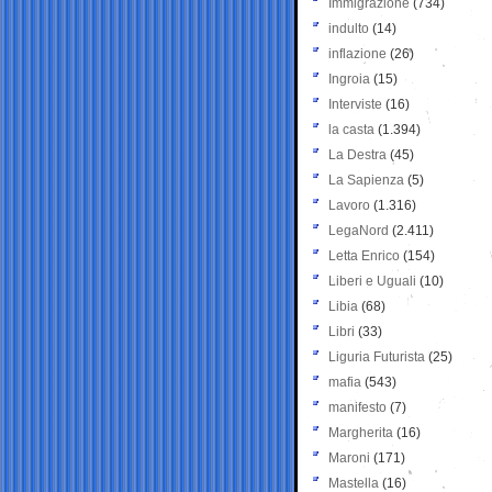
Immigrazione
(734)
indulto
(14)
inflazione
(26)
Ingroia
(15)
Interviste
(16)
la casta
(1.394)
La Destra
(45)
La Sapienza
(5)
Lavoro
(1.316)
LegaNord
(2.411)
Letta Enrico
(154)
Liberi e Uguali
(10)
Libia
(68)
Libri
(33)
Liguria Futurista
(25)
mafia
(543)
manifesto
(7)
Margherita
(16)
Maroni
(171)
Mastella
(16)