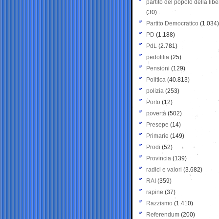
partito del popolo della libe
(30)
Partito Democratico
(1.034)
PD
(1.188)
PdL
(2.781)
pedofilia
(25)
Pensioni
(129)
Politica
(40.813)
polizia
(253)
Porto
(12)
povertà
(502)
Presepe
(14)
Primarie
(149)
Prodi
(52)
Provincia
(139)
radici e valori
(3.682)
RAI
(359)
rapine
(37)
Razzismo
(1.410)
Referendum
(200)