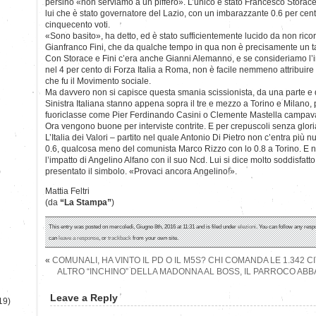
persino «non serviamo a un piffero». L’unico è stato Francesco Storace
lui che è stato governatore del Lazio, con un imbarazzante 0.6 per cen
cinquecento voti.
«Sono basito», ha detto, ed è stato sufficientemente lucido da non rico
Gianfranco Fini, che da qualche tempo in qua non è precisamente un t
Con Storace e Fini c’era anche Gianni Alemanno, e se consideriamo l’
nel 4 per cento di Forza Italia a Roma, non è facile nemmeno attribuire i
che fu il Movimento sociale.
Ma davvero non si capisce questa smania scissionista, da una parte e dal
Sinistra Italiana stanno appena sopra il tre e mezzo a Torino e Milano, p
fuoriclasse come Pier Ferdinando Casini o Clemente Mastella campa
Ora vengono buone per interviste contrite. E per crepuscoli senza glori
L’Italia dei Valori – partito nel quale Antonio Di Pietro non c’entra più n
0.6, qualcosa meno del comunista Marco Rizzo con lo 0.8 a Torino. E n
l’impatto di Angelino Alfano con il suo Ncd. Lui si dice molto soddisfat
)
presentato il simbolo. «Provaci ancora Angelino!».
Mattia Feltri
(da
“La Stampa”
)
This entry was posted on mercoledì, Giugno 8th, 2016 at 11:31 and is filed under
elezioni
. You can follow any resp
can
leave a response
, or
trackback
from your own site.
«
COMUNALI, HA VINTO IL PD O IL M5S? CHI COMANDA LE 1.342 C
ALTRO “INCHINO” DELLA MADONNA AL BOSS, IL PARROCO A
Leave a Reply
19)