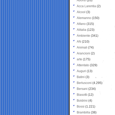
Aborto
(20)
Acca Larentia
(2)
Alcool
(3)
Alemanno
(150)
Alfano
(315)
Alitalia
(123)
Ambiente
(341)
AN
(210)
Animali
(74)
Arancioni
(2)
arte
(175)
Attentato
(329)
Auguri
(13)
Batini
(3)
Berlusconi
(4.295)
Bersani
(234)
Biasotti
(12)
Boldrini
(4)
Bossi
(1.221)
Brambilla
(38)