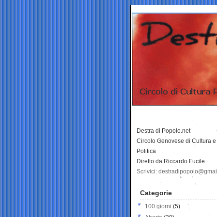
Destra di Popolo.net
Circolo Genovese di Cultura e
Politica
Diretto da Riccardo Fucile
Scrivici: destradipopolo@gma
Categorie
100 giorni
(5)