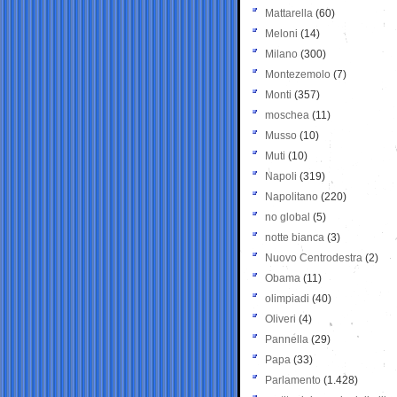
Mattarella
(60)
Meloni
(14)
Milano
(300)
Montezemolo
(7)
Monti
(357)
moschea
(11)
Musso
(10)
Muti
(10)
Napoli
(319)
Napolitano
(220)
no global
(5)
notte bianca
(3)
Nuovo Centrodestra
(2)
Obama
(11)
olimpiadi
(40)
Oliveri
(4)
Pannella
(29)
Papa
(33)
Parlamento
(1.428)