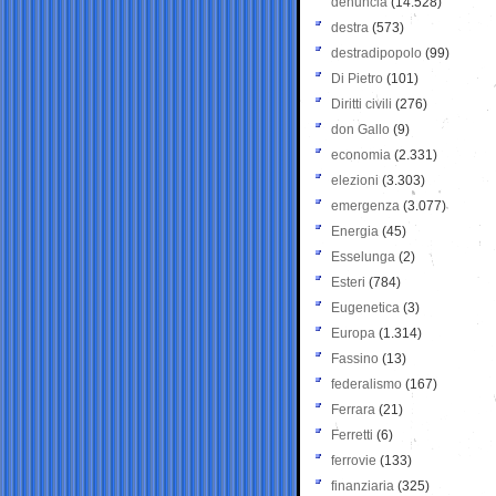
denuncia
(14.528)
destra
(573)
destradipopolo
(99)
Di Pietro
(101)
Diritti civili
(276)
don Gallo
(9)
economia
(2.331)
elezioni
(3.303)
emergenza
(3.077)
Energia
(45)
Esselunga
(2)
Esteri
(784)
Eugenetica
(3)
Europa
(1.314)
Fassino
(13)
federalismo
(167)
Ferrara
(21)
Ferretti
(6)
ferrovie
(133)
finanziaria
(325)