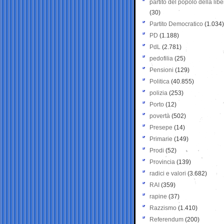
partito del popolo della libe
(30)
Partito Democratico
(1.034)
PD
(1.188)
PdL
(2.781)
pedofilia
(25)
Pensioni
(129)
Politica
(40.855)
polizia
(253)
Porto
(12)
povertà
(502)
Presepe
(14)
Primarie
(149)
Prodi
(52)
Provincia
(139)
radici e valori
(3.682)
RAI
(359)
rapine
(37)
Razzismo
(1.410)
Referendum
(200)