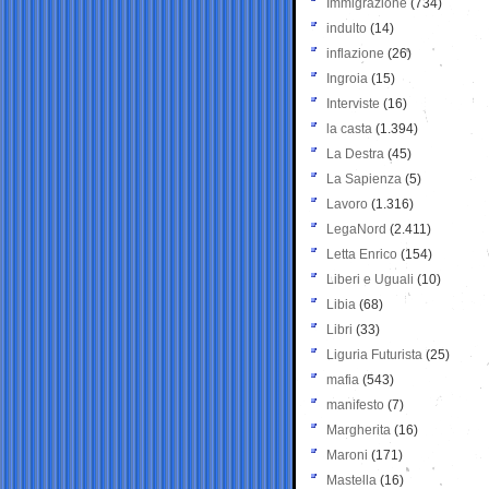
Immigrazione
(734)
indulto
(14)
inflazione
(26)
Ingroia
(15)
Interviste
(16)
la casta
(1.394)
La Destra
(45)
La Sapienza
(5)
Lavoro
(1.316)
LegaNord
(2.411)
Letta Enrico
(154)
Liberi e Uguali
(10)
Libia
(68)
Libri
(33)
Liguria Futurista
(25)
mafia
(543)
manifesto
(7)
Margherita
(16)
Maroni
(171)
Mastella
(16)