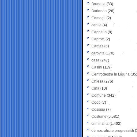
Brunetta
(83)
Burlando
(26)
Camogli
(2)
canile
(4)
Cappello
(8)
Caprotti
(2)
Caritas
(6)
carovita
(170)
casa
(247)
Casini
(119)
Centrodestra in Liguria
(35
Chiesa
(276)
Cina
(10)
Comune
(342)
Coop
(7)
Cossiga
(7)
Costume
(5.581)
criminalità
(1.402)
democratici e progressisti
(