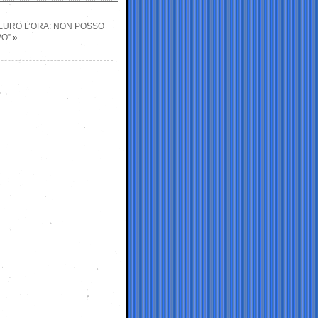
 EURO L’ORA: NON POSSO
O”
»