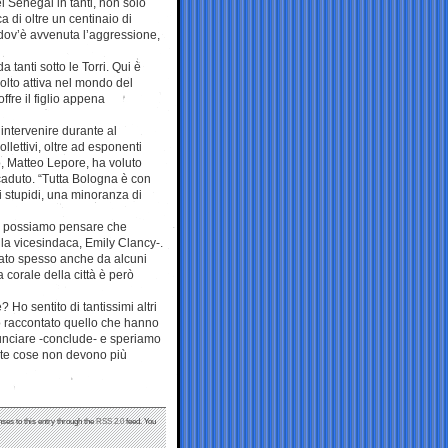
l Senegal in tanti, non solo
 di oltre un centinaio di
 dov’è avvenuta l’aggressione,
tanti sotto le Torri. Qui è
olto attiva nel mondo del
ffre il figlio appena
intervenire durante al
lettivi, oltre ad esponenti
, Matteo Lepore, ha voluto
caduto. “Tutta Bologna è con
 stupidi, una minoranza di
on possiamo pensare che
 la vicesindaca, Emily Clancy-.
lato spesso anche da alcuni
 corale della città è però
o sentito di tantissimi altri
o raccontato quello che hanno
nciare -conclude- e speriamo
ste cose non devono più
nses to this entry through the
RSS 2.0
feed. You