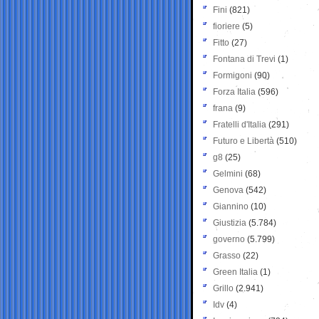
Fini
(821)
fioriere
(5)
Fitto
(27)
Fontana di Trevi
(1)
Formigoni
(90)
Forza Italia
(596)
frana
(9)
Fratelli d'Italia
(291)
Futuro e Libertà
(510)
g8
(25)
Gelmini
(68)
Genova
(542)
Giannino
(10)
Giustizia
(5.784)
governo
(5.799)
Grasso
(22)
Green Italia
(1)
Grillo
(2.941)
Idv
(4)