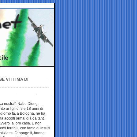
E VITTIMA DI
sa nostra”. Nabu Dieng,
 ai figli di 9 e 18 anni di
giorno fa, a Bologna, ne ha
ha accolti ormai già da tanti
vvero la loro casa. E non
i terribili, con tanto di insulti
otizia su Fanpage.it, hanno