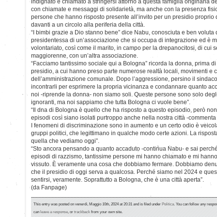
indignato e chiamato a stringersi attorno a questa famiglia originaria de
con chiamate e messaggi di solidarietà, ma anche con la presenza fisica
persone che hanno risposto presente all’invito per un presidio proprio
davanti a un circolo alla periferia della città.
“I bimbi grazie a Dio stanno bene” dice Nabu, conosciuta e ben voluta da 
presidentessa di un’associazione che si occupa di integrazione ed è m
volontariato, così come il marito, in campo per la drepanocitosi, di cui so
maggiorenne, con un’altra associazione.
“Facciamo tantissimo sociale qui a Bologna” ricorda la donna, prima di 
presidio, a cui hanno preso parte numerose realtà locali, movimenti e col
dell’amministrazione comunale. Dopo l’aggressione, persino il sindaco
incontrarli per esprimere la propria vicinanza e condannare quanto ac
noi -riprende la donna- non siamo soli. Queste persone sono solo degli
ignoranti, ma noi sappiamo che tutta Bologna ci vuole bene”.
“Il dna di Bologna è quello che ha risposto a questo episodio, però n
episodi così siano isolati purtroppo anche nella nostra città -commenta
I fenomeni di discriminazione sono in aumento e un certo odio è veico
gruppi politici, che legittimano in qualche modo certe azioni. La risposta
quella che vediamo oggi”.
“Sto ancora pensando a quanto accaduto -continua Nabu- e sai perché? H
episodi di razzismo, tantissime persone mi hanno chiamato e mi hann
vissuto. È veramente una cosa che dobbiamo fermare. Dobbiamo denu
che il presidio di oggi serva a qualcosa. Perché siamo nel 2024 e que
sentirsi, veramente. Soprattutto a Bologna, che è una città aperta”.
(da Fanpage)
This entry was posted on venerdì, Maggio 10th, 2024 at 20:31 and is filed under
Politica
. You can follow any respo
can
leave a response
, or
trackback
from your own site.