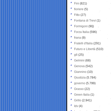
Fini
(821)
fioriere
(5)
Fitto
(27)
Fontana di Trevi
(1)
Formigoni
(90)
Forza Italia
(596)
frana
(9)
Fratelli d'Italia
(291)
Futuro e Libertà
(510)
g8
(25)
Gelmini
(68)
Genova
(542)
Giannino
(10)
Giustizia
(5.784)
governo
(5.799)
Grasso
(22)
Green Italia
(1)
Grillo
(2.941)
Idv
(4)