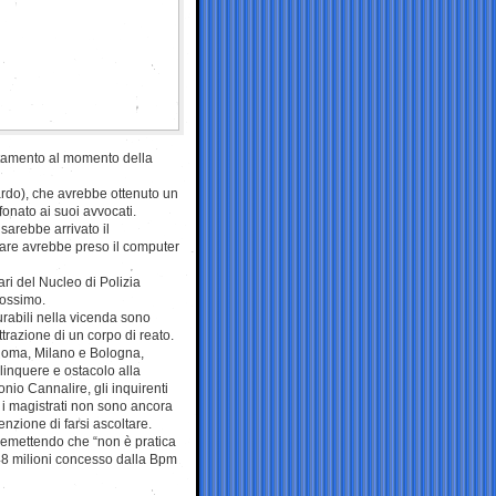
rtamento al momento della
zzardo), che avrebbe ottenuto un
onato ai suoi avvocati.
sarebbe arrivato il
are avrebbe preso il computer
ari del Nucleo di Polizia
rossimo.
urabili nella vicenda sono
trazione di un corpo di reato.
a Roma, Milano e Bologna,
elinquere e ostacolo alla
nio Cannalire, gli inquirenti
, i magistrati non sono ancora
enzione di farsi ascoltare.
premettendo che “non è pratica
 148 milioni concesso dalla Bpm