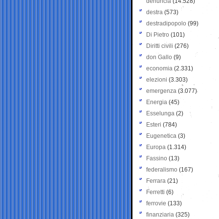
denuncia
(14.528)
destra
(573)
destradipopolo
(99)
Di Pietro
(101)
Diritti civili
(276)
don Gallo
(9)
economia
(2.331)
elezioni
(3.303)
emergenza
(3.077)
Energia
(45)
Esselunga
(2)
Esteri
(784)
Eugenetica
(3)
Europa
(1.314)
Fassino
(13)
federalismo
(167)
Ferrara
(21)
Ferretti
(6)
ferrovie
(133)
finanziaria
(325)