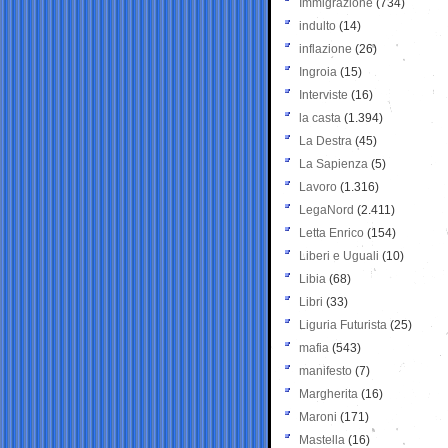
Immigrazione
(734)
indulto
(14)
inflazione
(26)
Ingroia
(15)
Interviste
(16)
la casta
(1.394)
La Destra
(45)
La Sapienza
(5)
Lavoro
(1.316)
LegaNord
(2.411)
Letta Enrico
(154)
Liberi e Uguali
(10)
Libia
(68)
Libri
(33)
Liguria Futurista
(25)
mafia
(543)
manifesto
(7)
Margherita
(16)
Maroni
(171)
Mastella
(16)