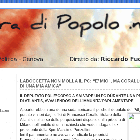
LABOCCETTA NON MOLLA IL PC: “E’ MIO”, MA CORALL
DI UNA MIA AMICA”
IL DEPUTATO PDL E’ CORSO A SALVARE UN PC DURANTE UNA P
DI ATLANTIS, AVVALENDOSI DELL’IMMUNITA’ PARLAMENTARE
Apparterrebbe a una donna sudamericana il pc che il deputato del Pd
il.com
portato via ieri dagli uffici di Francesco Corallo, titolare della
Atlantis, nel corso delle perquisizioni disposte dalla procura di
Milano nell’ambito di una inchiesta che vede indagato l’ex
presidente della Bpm Massimo Ponzellini.
Ieri il parlamentare ne aveva rivendicato la proprietà .
Proprietà ribadita anche oggi: “Quel pc è mio e se qualcuno