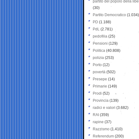
partito del popolo della libe
(30)
Partito Democratico
(1.034)
PD
(1.188)
PdL
(2.781)
pedofilia
(25)
Pensioni
(129)
Politica
(40.808)
polizia
(253)
Porto
(12)
povertà
(502)
Presepe
(14)
Primarie
(149)
Prodi
(52)
Provincia
(139)
radici e valori
(3.682)
RAI
(359)
rapine
(37)
Razzismo
(1.410)
Referendum
(200)