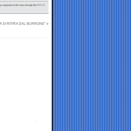
ny responses to this entry through the
RSS 2.0
A SI RITIRA DAL BURRONE”
»