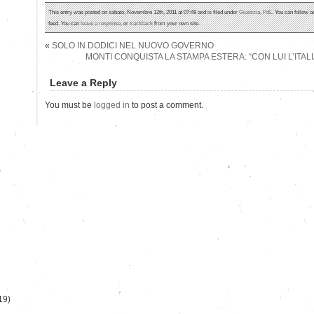
This entry was posted on sabato, Novembre 12th, 2011 at 07:49 and is filed under
Giustizia
,
PdL
. You can follow a
feed. You can
leave a response
, or
trackback
from your own site.
«
SOLO IN DODICI NEL NUOVO GOVERNO
MONTI CONQUISTA LA STAMPA ESTERA: “CON LUI L’ITALI
Leave a Reply
You must be
logged in
to post a comment.
)
19)