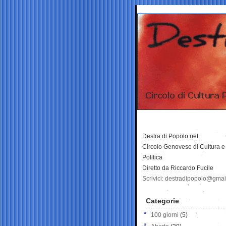
Destra di Popolo.net
Circolo Genovese di Cultura e
Politica
Diretto da Riccardo Fucile
Scrivici: destradipopolo@gma
Categorie
100 giorni
(5)