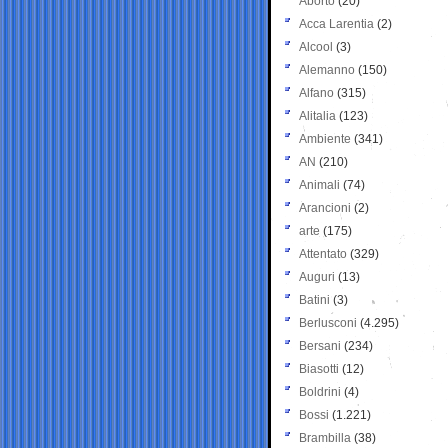
Aborto
(20)
Acca Larentia
(2)
Alcool
(3)
Alemanno
(150)
Alfano
(315)
Alitalia
(123)
Ambiente
(341)
AN
(210)
Animali
(74)
Arancioni
(2)
arte
(175)
Attentato
(329)
Auguri
(13)
Batini
(3)
Berlusconi
(4.295)
Bersani
(234)
Biasotti
(12)
Boldrini
(4)
Bossi
(1.221)
Brambilla
(38)