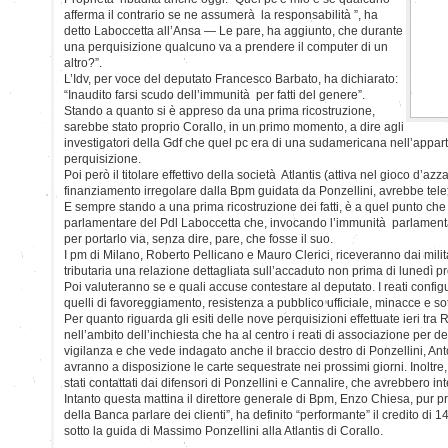
afferma il contrario se ne assumerà la responsabilità ”, ha
detto Laboccetta all’Ansa — Le pare, ha aggiunto, che durante
una perquisizione qualcuno va a prendere il computer di un
altro?”.
L’Idv, per voce del deputato Francesco Barbato, ha dichiarato:
“Inaudito farsi scudo dell’immunità per fatti del genere”.
Stando a quanto si è appreso da una prima ricostruzione,
sarebbe stato proprio Corallo, in un primo momento, a dire agli
investigatori della Gdf che quel pc era di una sudamericana nell’appa
perquisizione.
Poi però il titolare effettivo della società Atlantis (attiva nel gioco d’a
finanziamento irregolare dalla Bpm guidata da Ponzellini, avrebbe telef
E sempre stando a una prima ricostruzione dei fatti, è a quel punto che 
parlamentare del Pdl Laboccetta che, invocando l’immunità parlament
per portarlo via, senza dire, pare, che fosse il suo.
I pm di Milano, Roberto Pellicano e Mauro Clerici, riceveranno dai milit
tributaria una relazione dettagliata sull’accaduto non prima di lunedì p
Poi valuteranno se e quali accuse contestare al deputato. I reati config
quelli di favoreggiamento, resistenza a pubblico ufficiale, minacce e sot
Per quanto riguarda gli esiti delle nove perquisizioni effettuate ieri tr
nell’ambito dell’inchiesta che ha al centro i reati di associazione per d
vigilanza e che vede indagato anche il braccio destro di Ponzellini, Anto
avranno a disposizione le carte sequestrate nei prossimi giorni. Inoltre
stati contattati dai difensori di Ponzellini e Cannalire, che avrebbero int
Intanto questa mattina il direttore generale di Bpm, Enzo Chiesa, pur 
della Banca parlare dei clienti”, ha definito “performante” il credito di
sotto la guida di Massimo Ponzellini alla Atlantis di Corallo.