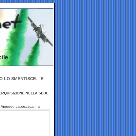
O LO SMENTISCE: “E’
ERQUISIZIONE NELLA SEDE
l, Amedeo
Laboccetta, ha