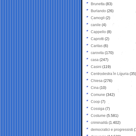
Brunetta
(83)
Burlando
(26)
Camogli
(2)
canile
(4)
Cappello
(8)
Caprotti
(2)
Caritas
(6)
carovita
(170)
casa
(247)
Casini
(119)
Centrodestra in Liguria
(35
Chiesa
(276)
Cina
(10)
Comune
(342)
Coop
(7)
Cossiga
(7)
Costume
(5.581)
criminalità
(1.402)
democratici e progressisti
(