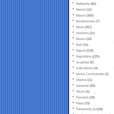
Mattarella
(60)
Meloni
(14)
Milano
(300)
Montezemolo
(7)
Monti
(357)
moschea
(11)
Musso
(10)
Muti
(10)
Napoli
(319)
Napolitano
(220)
no global
(5)
notte bianca
(3)
Nuovo Centrodestra
(2)
Obama
(11)
olimpiadi
(40)
Oliveri
(4)
Pannella
(29)
Papa
(33)
Parlamento
(1.428)