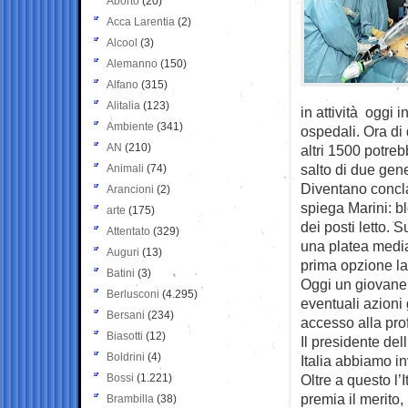
Aborto
(20)
Acca Larentia
(2)
Alcool
(3)
Alemanno
(150)
Alfano
(315)
Alitalia
(123)
in attività oggi 
Ambiente
(341)
ospedali. Ora di 
AN
(210)
altri 1500 potreb
salto di due gen
Animali
(74)
Diventano concla
Arancioni
(2)
spiega Marini: bl
arte
(175)
dei posti letto. 
Attentato
(329)
una platea media
Auguri
(13)
prima opzione la 
Batini
(3)
Oggi un giovane 
Berlusconi
(4.295)
eventuali azioni 
Bersani
(234)
accesso alla pro
Biasotti
(12)
Il presidente del
Boldrini
(4)
Italia abbiamo i
Bossi
(1.221)
Oltre a questo l’I
premia il merito,
Brambilla
(38)