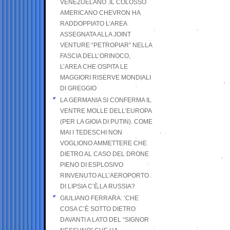
VENEZUELANO .IL COLOSSO
AMERICANO CHEVRON HA
RADDOPPIATO L’AREA
ASSEGNATA ALLA JOINT
VENTURE “PETROPIAR” NELLA
FASCIA DELL’ORINOCO,
L’AREA CHE OSPITA LE
MAGGIORI RISERVE MONDIALI
DI GREGGIO
LA GERMANIA SI CONFERMA IL
VENTRE MOLLE DELL’EUROPA
(PER LA GIOIA DI PUTIN). COME
MAI I TEDESCHI NON
VOGLIONO AMMETTERE CHE
DIETRO AL CASO DEL DRONE
PIENO DI ESPLOSIVO
RINVENUTO ALL’AEROPORTO
DI LIPSIA C’È LA RUSSIA?
GIULIANO FERRARA: ’CHE
COSA C’È SOTTO DIETRO
DAVANTI A LATO DEL “SIGNOR