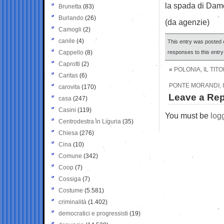
la spada di Dam
Brunetta
(83)
Burlando
(26)
(da agenzie)
Camogli
(2)
canile
(4)
This entry was posted o
Cappello
(8)
responses to this entr
Caprotti
(2)
«
POLONIA, IL TI
Caritas
(6)
PONTE MORANDI, 
carovita
(170)
Leave a Rep
casa
(247)
Casini
(119)
You must be
log
Centrodestra in Liguria
(35)
Chiesa
(276)
Cina
(10)
Comune
(342)
Coop
(7)
Cossiga
(7)
Costume
(5.581)
criminalità
(1.402)
democratici e progressisti
(19)