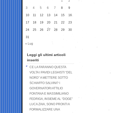
1
2
3
4
5
6
7
8
9
10
11
12
13
14
15
16
17
18
19
20
21
22
23
24
25
26
27
28
29
30
31
« Lug
Leggi gli ultimi articoli
inseriti
CE LA FARANNO QUESTA
VOLTA I PAVIDI LEGHISTI “DEL
NORD” A METTERE SOTTO
SCHIAFFO SALVINI? I
GOVERNATORI ATTILIO
FONTANA E MASSIMILIANO
FEDRIGA, INSIEME AL “DOGE”
LUCA ZAIA, SONO PRONTI A
FORMALIZZARE UNA