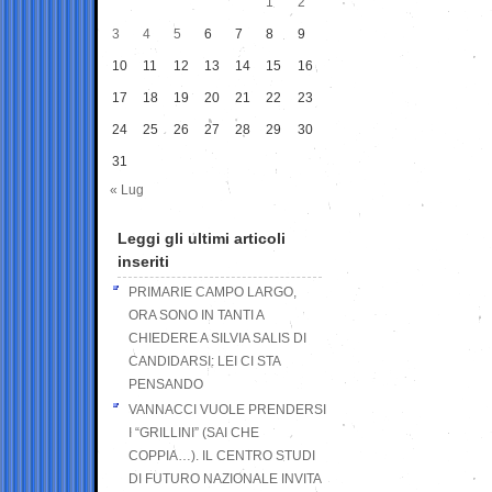
1
2
3
4
5
6
7
8
9
10
11
12
13
14
15
16
17
18
19
20
21
22
23
24
25
26
27
28
29
30
31
« Lug
Leggi gli ultimi articoli
inseriti
PRIMARIE CAMPO LARGO,
ORA SONO IN TANTI A
CHIEDERE A SILVIA SALIS DI
CANDIDARSI: LEI CI STA
PENSANDO
VANNACCI VUOLE PRENDERSI
I “GRILLINI” (SAI CHE
COPPIA…). IL CENTRO STUDI
DI FUTURO NAZIONALE INVITA