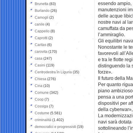
essendo ampio, 
Brunetta
(83)
manutenzioni imp
Burlando
(26)
delle acque libic
Camogli
(2)
nostre navi al l
canile
(4)
camuffata da pes
Cappello
(8)
l’ammiraglio.
Caprotti
(2)
Gli equilibri na
Caritas
(6)
Nonostante le ten
carovita
(170)
favorevoli all’Al
casa
(247)
e tra le flotte r
distinguendo la s
Casini
(119)
forze».
Centrodestra in Liguria
(35)
Il futuro della M
Chiesa
(276)
Per quanto riguar
Cina
(10)
piano ambizioso.
Comune
(342)
pensa a una port
Coop
(7)
dispositivi per a
Cossiga
(7)
della cyberwar»,
Costume
(5.581)
La modernizzazion
criminalità
(1.402)
navi sarà dotata
democratici e progressisti
(19)
sottolineando l’