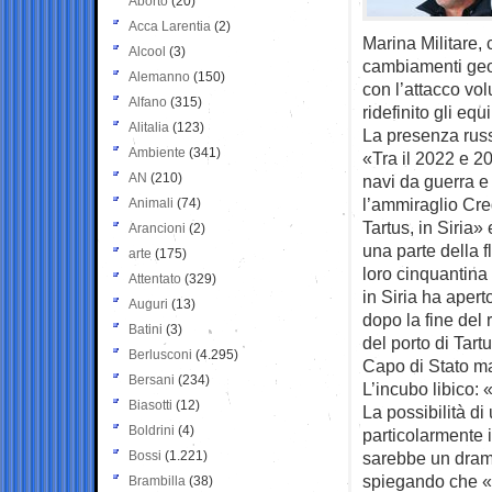
Aborto
(20)
Acca Larentia
(2)
Marina Militare,
Alcool
(3)
cambiamenti geo
Alemanno
(150)
con l’attacco vol
Alfano
(315)
ridefinito gli eq
Alitalia
(123)
La presenza russ
Ambiente
(341)
«Tra il 2022 e 2
AN
(210)
navi da guerra e 
l’ammiraglio Cre
Animali
(74)
Tartus, in Siria
Arancioni
(2)
una parte della 
arte
(175)
loro cinquantina
Attentato
(329)
in Siria ha aper
Auguri
(13)
dopo la fine del 
Batini
(3)
del porto di Tartu
Berlusconi
(4.295)
Capo di Stato m
Bersani
(234)
L’incubo libico:
Biasotti
(12)
La possibilità d
Boldrini
(4)
particolarmente i 
Bossi
(1.221)
sarebbe un dram
spiegando che «
Brambilla
(38)