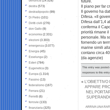
denuncia
(14.528)
future.
Il piano per far 
destra
(573)
Il governo ha dat
destradipopolo
(99)
Difesa. «Il gover
Di Pietro
(101)
Difesa dall’1,4 a
Diritti civili
(276)
conferma il Capo
don Gallo
(9)
priorità rimane i
economia
(2.331)
personale. Ma so
elezioni
(3.303)
fornendo un termi
emergenza
(3.077)
marine simili all
Energia
(45)
contano circa 40.
Esselunga
(2)
(da agenzie)
Esteri
(784)
This entry was posted 
Eugenetica
(3)
responses to this entr
Europa
(1.314)
Fassino
(13)
«
L’OBIETTIVO
federalismo
(167)
APPARE PRO
Ferrara
(21)
NEL PORTARE
Ferretti
(6)
SUPERANDO 
ferrovie
(133)
ARRIVA UNA RAFF
finanziaria
(325)