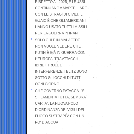
RISPETTO AL 2025, E I RUSSI
CONTINUANO A MARTELLARE
CON LE STRAGI DI CIVILI. IL
GUAIO È CHE GLI AMERICANI
HANNO USATO TUTTI I MISSILI
PER LA GUERRA IN IRAN
SOLO CHI È IN MALAFEDE
NON VUOLE VEDERE CHE
PUTIN È GIÀ IN GUERRA CON
L’EUROPA: TRA ATTACCHI
IBRIDI, TROLL E
INTERFERENZE, I BLITZ SONO
SOTTO GLI OCCHI DI TUTTI
OGNI GIORNO
CHE GOVERNO PATACCA. “SI
SFILAMENTA TUTTA, SEMBRA
CARTA”. LA NUOVA POLO
D’ORDINANZA DEI VIGILI DEL
FUOCO SI STRAPPA CON UN
PO’ D’ACQUA