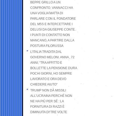
BEPPE GRILLO A UN
CONFRONTO. VANNACCI HA
UNA VOGLIA MATTA DI
PARLARE CON IL FONDATORE
DEL M5S E INTERCETTARE I
DELUSI DA GIUSEPPE CONTE.
I PUNTI DI CONTATTO NON
MANCANO, A PARTIRE DALLA
POSTURA FILORUSSA
L’ITALIA TRADITA DAL
GOVERNO MELONI. ANNA , 72
ANNI; “TRA AFFITTO E
BOLLETTE LA PENSIONE DURA
POCHI GIORNI, HO SEMPRE
LAVORATO E ORA DEVO
CHIEDERE AIUTO”
TRUMP NON DÀ MISSILI
ALL’UCRAINA PERCHÉ NON
NE HA PIÙ PER SÉ : LA
FORNITURA DI RAZZI È
DIMINUITA DI TRE VOLTE