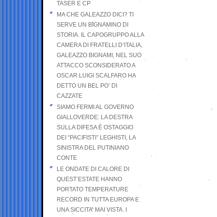
TASER E CP
MA CHE GALEAZZO DICI? TI
SERVE UN BIGNAMINO DI
STORIA. IL CAPOGRUPPO ALLA
CAMERA DI FRATELLI D’ITALIA,
GALEAZZO BIGNAMI, NEL SUO
ATTACCO SCONSIDERATO A
OSCAR LUIGI SCALFARO HA
DETTO UN BEL PO’ DI
CAZZATE
SIAMO FERMI AL GOVERNO
GIALLOVERDE: LA DESTRA
SULLA DIFESA È OSTAGGIO
DEI “PACIFISTI” LEGHISTI, LA
SINISTRA DEL PUTINIANO
CONTE
LE ONDATE DI CALORE DI
QUEST’ESTATE HANNO
PORTATO TEMPERATURE
RECORD IN TUTTA EUROPA E
UNA SICCITA’ MAI VISTA. I