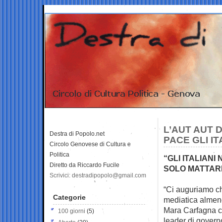
L’AUT AUT D
Destra di Popolo.net
PACE GLI I
Circolo Genovese di Cultura e
Politica
“GLI ITALIAN
Diretto da Riccardo Fucile
SOLO MATTAR
Scrivici: destradipopolo@gmail.com
“Ci auguriamo ch
Categorie
mediatica almen
Mara Carfagna ch
100 giorni
(5)
leader di govern