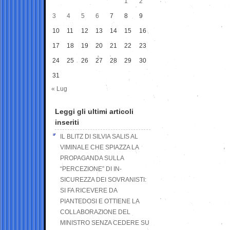
1
2
3
4
5
6
7
8
9
10
11
12
13
14
15
16
17
18
19
20
21
22
23
24
25
26
27
28
29
30
31
« Lug
Leggi gli ultimi articoli
inseriti
IL BLITZ DI SILVIA SALIS AL
VIMINALE CHE SPIAZZA LA
PROPAGANDA SULLA
“PERCEZIONE” DI IN-
SICUREZZA DEI SOVRANISTI:
SI FA RICEVERE DA
PIANTEDOSI E OTTIENE LA
COLLABORAZIONE DEL
MINISTRO SENZA CEDERE SU