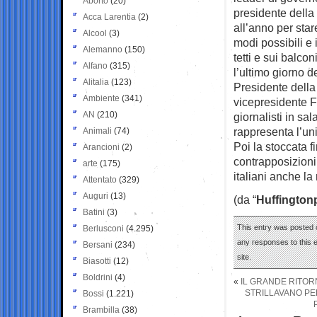
Aborto
(20)
presidente della
Acca Larentia
(2)
all’anno per stare 
Alcool
(3)
modi possibili e 
Alemanno
(150)
tetti e sui balco
Alfano
(315)
l’ultimo giorno d
Alitalia
(123)
Presidente della
Ambiente
(341)
vicepresidente F
AN
(210)
giornalisti in sa
rappresenta l’uni
Animali
(74)
Poi la stoccata f
Arancioni
(2)
contrapposizioni 
arte
(175)
italiani anche la
Attentato
(329)
Auguri
(13)
(da “
Huffington
Batini
(3)
This entry was posted 
Berlusconi
(4.295)
any responses to this 
Bersani
(234)
site.
Biasotti
(12)
Boldrini
(4)
«
IL GRANDE RITOR
STRILLAVANO PER 
Bossi
(1.221)
Brambilla
(38)