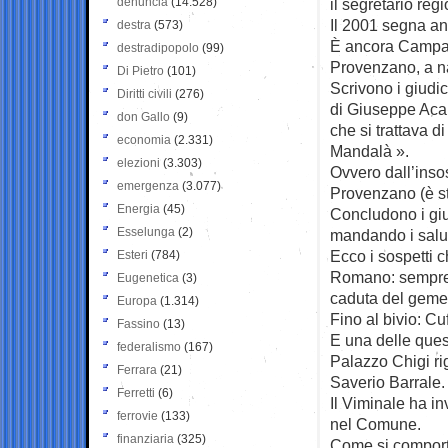
denuncia
(14.528)
il segretario reg
Il 2001 segna anc
destra
(573)
È ancora Campane
destradipopolo
(99)
Provenzano, a na
Di Pietro
(101)
Scrivono i giudi
Diritti civili
(276)
di Giuseppe Acan
don Gallo
(9)
che si trattava 
economia
(2.331)
Mandalà ».
elezioni
(3.303)
Ovvero dall’insos
emergenza
(3.077)
Provenzano (è st
Energia
(45)
Concludono i giu
Esselunga
(2)
mandando i salut
Ecco i sospetti 
Esteri
(784)
Romano: sempre i
Eugenetica
(3)
caduta del gemel
Europa
(1.314)
Fino al bivio: Cu
Fassino
(13)
E una delle ques
federalismo
(167)
Palazzo Chigi ri
Ferrara
(21)
Saverio Barrale.
Ferretti
(6)
Il Viminale ha inv
ferrovie
(133)
nel Comune.
finanziaria
(325)
Come si comport