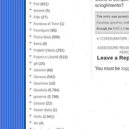
Fini
(821)
scioglimento?
fioriere
(5)
This entry was posted o
Fitto
(27)
Giustizia
,
governo
,
maf
Fontana di Trevi
(1)
through the
RSS 2.0
fe
Formigoni
(90)
Forza Italia
(596)
«
I CONSUMATORI 
frana
(9)
ASSESSORE REGIO
Fratelli d'Italia
(291)
PERC
Leave a Rep
Futuro e Libertà
(510)
g8
(25)
You must be
log
Gelmini
(68)
Genova
(542)
Giannino
(10)
Giustizia
(5.784)
governo
(5.799)
Grasso
(22)
Green Italia
(1)
Grillo
(2.941)
Idv
(4)