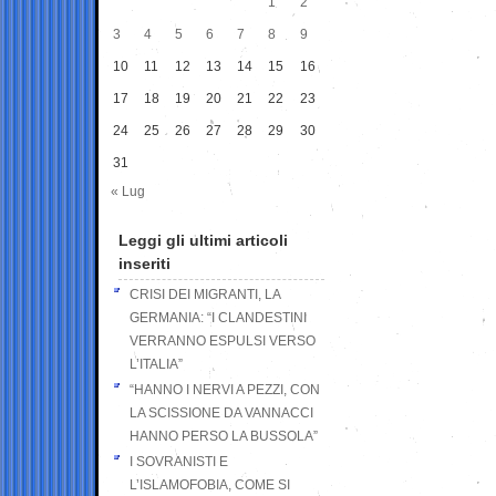
1
2
3
4
5
6
7
8
9
10
11
12
13
14
15
16
17
18
19
20
21
22
23
24
25
26
27
28
29
30
31
« Lug
Leggi gli ultimi articoli
inseriti
CRISI DEI MIGRANTI, LA
GERMANIA: “I CLANDESTINI
VERRANNO ESPULSI VERSO
L’ITALIA”
“HANNO I NERVI A PEZZI, CON
LA SCISSIONE DA VANNACCI
HANNO PERSO LA BUSSOLA”
I SOVRANISTI E
L’ISLAMOFOBIA, COME SI