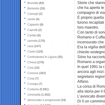
Storie che stann
Brunetta
(83)
che ha aperto le 
Burlando
(26)
compagno di via
Camogli
(2)
È proprio quella
canile
(4)
furono recapitati
Cappello
(8)
loro maestro.
Caprotti
(2)
Con tanto di son
Caritas
(6)
Romano e Cuffaro
carovita
(170)
incensurato che e
casa
(247)
Era la vigilia de
chiesto sostegno
Casini
(119)
Siino ha racconta
Centrodestra in Liguria
(35)
Romano a organiz
Chiesa
(276)
In quel 1991 la 
Cina
(10)
ancora agli inizi:
Comune
(342)
segretario region
Coop
(7)
Alfano.
Cossiga
(7)
La corsa di Rom
Costume
(5.581)
alla storia per il
criminalità
(1.402)
L’avvocato diven
democratici e progressisti
(19)
Di lì un cammino