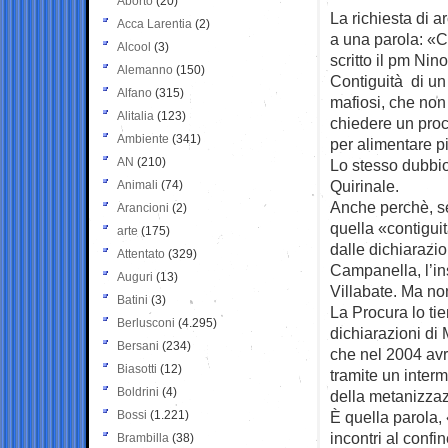
Aborto
(20)
La richiesta di 
Acca Larentia
(2)
a una parola: «C
Alcool
(3)
scritto il pm Nin
Alemanno
(150)
Contiguità di un
Alfano
(315)
mafiosi, che non
Alitalia
(123)
chiedere un proc
Ambiente
(341)
per alimentare p
AN
(210)
Lo stesso dubbio
Quirinale.
Animali
(74)
Anche perchè, s
Arancioni
(2)
quella «contigui
arte
(175)
dalle dichiarazio
Attentato
(329)
Campanella, l’in
Auguri
(13)
Villabate. Ma no
Batini
(3)
La Procura lo ti
Berlusconi
(4.295)
dichiarazioni di
Bersani
(234)
che nel 2004 av
Biasotti
(12)
tramite un interm
Boldrini
(4)
della metanizza
Bossi
(1.221)
È quella parola, 
incontri al confi
Brambilla
(38)