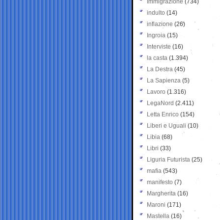
Immigrazione
(734)
indulto
(14)
inflazione
(26)
Ingroia
(15)
Interviste
(16)
la casta
(1.394)
La Destra
(45)
La Sapienza
(5)
Lavoro
(1.316)
LegaNord
(2.411)
Letta Enrico
(154)
Liberi e Uguali
(10)
Libia
(68)
Libri
(33)
Liguria Futurista
(25)
mafia
(543)
manifesto
(7)
Margherita
(16)
Maroni
(171)
Mastella
(16)