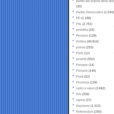
partito del popolo della libe
(30)
Partito Democratico
(1.034)
PD
(1.188)
PdL
(2.781)
pedofilia
(25)
Pensioni
(129)
Politica
(40.814)
polizia
(253)
Porto
(12)
povertà
(502)
Presepe
(14)
Primarie
(149)
Prodi
(52)
Provincia
(139)
radici e valori
(3.682)
RAI
(359)
rapine
(37)
Razzismo
(1.410)
Referendum
(200)