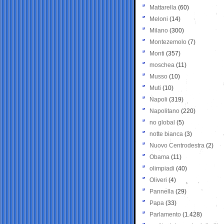
Mattarella
(60)
Meloni
(14)
Milano
(300)
Montezemolo
(7)
Monti
(357)
moschea
(11)
Musso
(10)
Muti
(10)
Napoli
(319)
Napolitano
(220)
no global
(5)
notte bianca
(3)
Nuovo Centrodestra
(2)
Obama
(11)
olimpiadi
(40)
Oliveri
(4)
Pannella
(29)
Papa
(33)
Parlamento
(1.428)