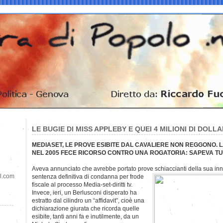
LE BUGIE DI MISS APPLEBY E QUEI 4 MILIONI DI DOLLA
MEDIASET, LE PROVE ESIBITE DAL CAVALIERE NON REGGONO. L
NEL 2005 FECE RICORSO CONTRO UNA ROGATORIA: SAPEVA T
Aveva annunciato che avrebbe portato prove schiaccianti della sua inn
il.com
sentenza definitiva di condanna per frode
fiscale al processo Media-set-diritti tv.
Invece, ieri, un Berlusconi disperato ha
estratto dal cilindro un “affidavit”, cioè una
dichiarazione giurata che ricorda quelle
esibite, tanti anni fa e inutilmente, da un