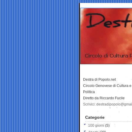
Destra di Popolo.net
Circolo Genovese di Cultura e
Politica
Diretto da Riccardo Fucile
Scrivici: destradipopolo@gma
Categorie
100 giorni
(5)