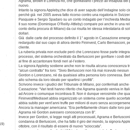
Agrama, Brown e Lorenza-no, che gonfiavano i prezzi all’insaputa del 
nuovo.
Intanto la signora Appleby,che dice di aver saputo dell’indagine solo ci
perchè già nel 2005 aveva fatto ricorso contro una rogatoria in Svizze
Pasquale e Sergio Spadaro su un conto indagato per l’inchiesta Media
Il suo nome (Dominique O’Reilly-Attleby) compare poi anche in una rel
conto della procura di Milano) da cui risulta lei stessa intestataria di so
dollari.
Già dalle carte del processo definito il 1° agosto in Cassazione emer
redarguito dal suo capo di allora dentro Fininvest, Carlo Bernasconi, per
cliente.
La ruberia privata non esclude però che Lorenzano fosse parte integran
processo, del sistema orchestrato da Berlusconi per gonfiare i costi dell
al fine di accantonare fondi neri al-l’estero.
La signora Appleby sostiene anche non le risulta alcuna conoscenza t
)
“alcun contratto” fra loro: “Sivio Berlusconi non ha mai ricevuto ness
Gordon o Lorenzano, nè da qualsiasi altra persona loro connessa. Ber
allo schema da loro ideato per spartirsi i profitti”.
Scrivono invece i giudici del Tribunale di Milano, poi confermati anche 
Cassazione: “Vari testi hanno riferito che Agrama quando veniva in Ital
ad Arcore o comunque incontrava B. Non è dunque verosimile che qual
Fininvest/Mediaset abbia organizzato un sistema come quello accertato 
abbia subito per vent’anni truffe per milioni di euro senza accorgersene
Ancora la manager americana: “Era perfettamente chiaro dalle loro paro
Agrama nè Gordon avessero conoscenza con B”.
Invece per Gordon, si legge negli atti processuali, Agrama e Berlusconi
condanna di Berlusconi, che ha fatto il giro del mondo, la signora App
19)
ottobre, con il risultato di essere di nuovo “scioccata”.