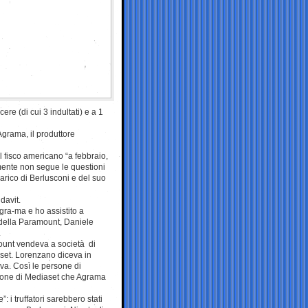
re (di cui 3 indultati) e a 1
grama, il produttore
l fisco americano “a febbraio,
mente non segue le questioni
carico di Berlusconi e del suo
davit.
Agra-ma e ho assistito a
della Paramount, Daniele
.
ount vendeva a società di
aset. Lorenzano diceva in
a. Così le persone di
one di Mediaset che Agrama
i truffatori sarebbero stati