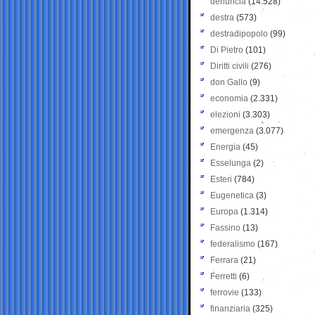
denuncia
(14.528)
destra
(573)
destradipopolo
(99)
Di Pietro
(101)
Diritti civili
(276)
don Gallo
(9)
economia
(2.331)
elezioni
(3.303)
emergenza
(3.077)
Energia
(45)
Esselunga
(2)
Esteri
(784)
Eugenetica
(3)
Europa
(1.314)
Fassino
(13)
federalismo
(167)
Ferrara
(21)
Ferretti
(6)
ferrovie
(133)
finanziaria
(325)