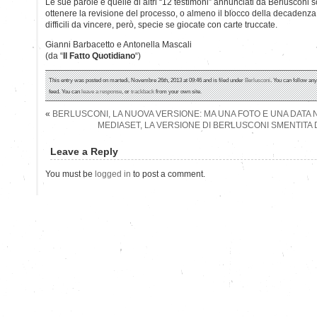
Le sue parole e quelle di altri “12 testimoni” annunciati da Berlusconi
ottenere la revisione del processo, o almeno il blocco della decadenza
difficili da vincere, però, specie se giocate con carte truccate.
Gianni Barbacetto e Antonella Mascali
(da “
Il Fatto Quotidiano
“)
This entry was posted on martedì, Novembre 26th, 2013 at 09:46 and is filed under
Berlusconi
. You can follow an
feed. You can
leave a response
, or
trackback
from your own site.
«
BERLUSCONI, LA NUOVA VERSIONE: MA UNA FOTO E UNA DATA
MEDIASET, LA VERSIONE DI BERLUSCONI SMENTITA 
Leave a Reply
You must be
logged in
to post a comment.