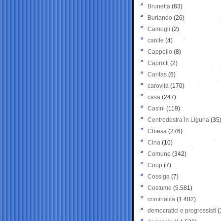
Brunetta
(83)
Burlando
(26)
Camogli
(2)
canile
(4)
Cappello
(8)
Caprotti
(2)
Caritas
(6)
carovita
(170)
casa
(247)
Casini
(119)
Centrodestra in Liguria
(35
Chiesa
(276)
Cina
(10)
Comune
(342)
Coop
(7)
Cossiga
(7)
Costume
(5.581)
criminalità
(1.402)
democratici e progressisti
(