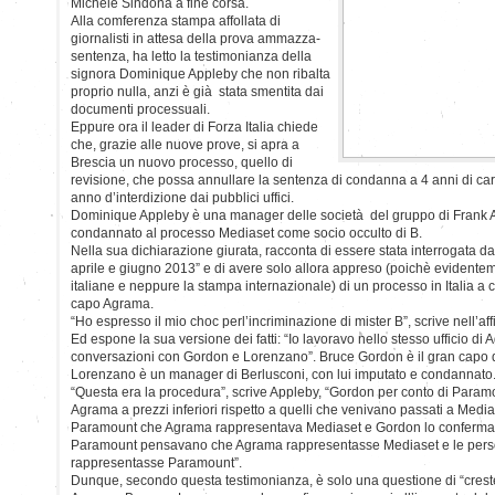
Michele Sindona a fine corsa.
Alla comferenza stampa affollata di
giornalisti in attesa della prova ammazza-
sentenza, ha letto la testimonianza della
signora Dominique Appleby che non ribalta
proprio nulla, anzi è già stata smentita dai
documenti processuali.
Eppure ora il leader di Forza Italia chiede
che, grazie alle nuove prove, si apra a
Brescia un nuovo processo, quello di
revisione, che possa annullare la sentenza di condanna a 4 anni di carce
anno d’interdizione dai pubblici uffici.
Dominique Appleby è una manager delle società del gruppo di Frank A
condannato al processo Mediaset come socio occulto di B.
Nella sua dichiarazione giurata, racconta di essere stata interrogata da
aprile e giugno 2013” e di avere solo allora appreso (poichè evidente
italiane e neppure la stampa internazionale) di un processo in Italia a 
capo Agrama.
“Ho espresso il mio choc perl’incriminazione di mister B”, scrive nell’affi
Ed espone la sua versione dei fatti: “Io lavoravo nello stesso ufficio di 
conversazioni con Gordon e Lorenzano”. Bruce Gordon è il gran capo 
Lorenzano è un manager di Berlusconi, con lui imputato e condannato
“Questa era la procedura”, scrive Appleby, “Gordon per conto di Param
Agrama a prezzi inferiori rispetto a quelli che venivano passati a Medi
Paramount che Agrama rappresentava Mediaset e Gordon lo confermav
Paramount pensavano che Agrama rappresentasse Mediaset e le pers
rappresentasse Paramount”.
Dunque, secondo questa testimonianza, è solo una questione di “creste”: 