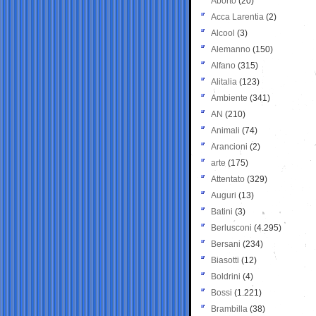
Aborto
(20)
Acca Larentia
(2)
Alcool
(3)
Alemanno
(150)
Alfano
(315)
Alitalia
(123)
Ambiente
(341)
AN
(210)
Animali
(74)
Arancioni
(2)
arte
(175)
Attentato
(329)
Auguri
(13)
Batini
(3)
Berlusconi
(4.295)
Bersani
(234)
Biasotti
(12)
Boldrini
(4)
Bossi
(1.221)
Brambilla
(38)