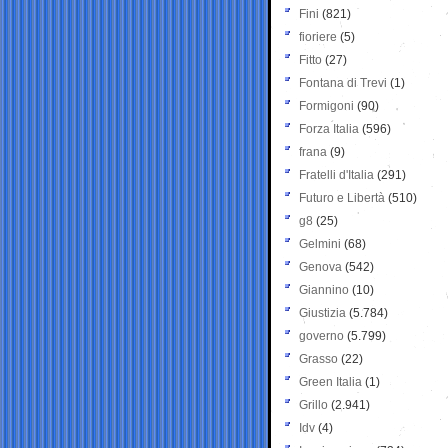
Fini
(821)
fioriere
(5)
Fitto
(27)
Fontana di Trevi
(1)
Formigoni
(90)
Forza Italia
(596)
frana
(9)
Fratelli d'Italia
(291)
Futuro e Libertà
(510)
g8
(25)
Gelmini
(68)
Genova
(542)
Giannino
(10)
Giustizia
(5.784)
governo
(5.799)
Grasso
(22)
Green Italia
(1)
Grillo
(2.941)
Idv
(4)