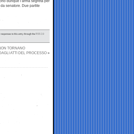
 sono dunque l’arma segreta per
 da senatore. Due partite
y responses to this entry through the
RSS 2.0
 NON TORNANO
DAGLI ATTI DEL PROCESSO
»