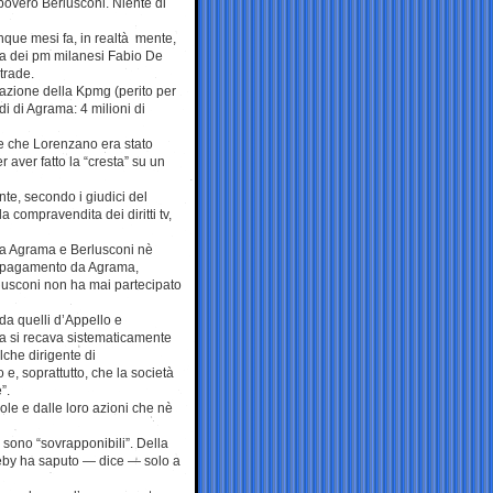
povero Berlusconi. Niente di
nque mesi fa, in realtà mente,
ra dei pm milanesi Fabio De
trade.
azione della Kpmg (perito per
ldi di Agrama: 4 milioni di
ge che Lorenzano era stato
 aver fatto la “cresta” su un
te, secondo i giudici del
a compravendita dei diritti tv,
ra Agrama e Berlusconi nè
un pagamento da Agrama,
lusconi non ha mai partecipato
da quelli d’Appello e
ia si recava sistematicamente
che dirigente di
e, soprattutto, che la società
”.
le e dalle loro azioni che nè
 sono “sovrapponibili”. Della
leby ha saputo — dice — solo a