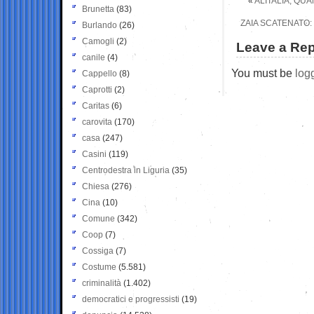
«
ALITALIA, QUA
Brunetta
(83)
ZAIA SCATENATO: 
Burlando
(26)
Camogli
(2)
Leave a Rep
canile
(4)
You must be
log
Cappello
(8)
Caprotti
(2)
Caritas
(6)
carovita
(170)
casa
(247)
Casini
(119)
Centrodestra in Liguria
(35)
Chiesa
(276)
Cina
(10)
Comune
(342)
Coop
(7)
Cossiga
(7)
Costume
(5.581)
criminalità
(1.402)
democratici e progressisti
(19)