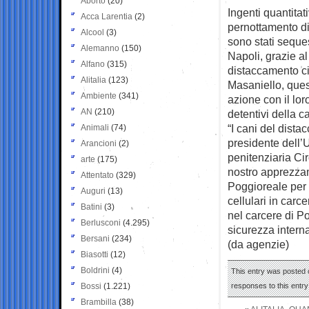
Aborto
(20)
Ingenti quantitat
Acca Larentia
(2)
pernottamento d
Alcool
(3)
sono stati seques
Alemanno
(150)
Napoli, grazie al 
Alfano
(315)
distaccamento cin
Alitalia
(123)
Masaniello, quest
Ambiente
(341)
azione con il lor
AN
(210)
detentivi della 
“I cani del dist
Animali
(74)
presidente dell’U
Arancioni
(2)
penitenziaria Cir
arte
(175)
nostro apprezzam
Attentato
(329)
Poggioreale per l
Auguri
(13)
cellulari in carc
Batini
(3)
nel carcere di P
Berlusconi
(4.295)
sicurezza interna
Bersani
(234)
(da agenzie)
Biasotti
(12)
Boldrini
(4)
This entry was posted 
Bossi
(1.221)
responses to this entr
Brambilla
(38)