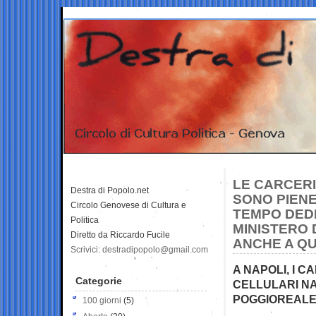
LE CARCERI
Destra di Popolo.net
SONO PIENE 
Circolo Genovese di Cultura e
TEMPO DEDI
Politica
MINISTERO 
Diretto da Riccardo Fucile
ANCHE A Q
Scrivici: destradipopolo@gmail.com
A NAPOLI, I 
Categorie
CELLULARI NA
POGGIOREAL
100 giorni
(5)