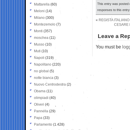
This entry was posted o
Mattarella
(60)
responses to this entr
Meloni
(14)
Milano
(300)
«
REGISTA ITALIANO
Montezemolo
(7)
CESARE B
Monti
(357)
Leave a Rep
moschea
(11)
Musso
(10)
You must be
log
Muti
(10)
Napoli
(319)
Napolitano
(220)
no global
(5)
notte bianca
(3)
Nuovo Centrodestra
(2)
Obama
(11)
olimpiadi
(40)
Oliveri
(4)
Pannella
(29)
Papa
(33)
Parlamento
(1.428)