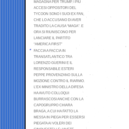
MAGAGNA PER TRUMP. I PIÙ
ACCESI OPPOSITORI DEL
TYCOON SONO I SUOI EX FAN,
CHE LO ACCUSANO DI AVER
TRADITO LA CAUSA “MAGA”. E
ORA SI RIUNISCONO PER
LANCIARE IL PARTITO
“AMERICA FIRST”
FACCIA A FACCIA IN
TRANSATLANTICO TRA
LORENZO GUERINI E IL
RESPONSABILE ESTERI
PEPPE PROVENZANO SULLA
MOZIONE CONTRO IL RIARMO.
L’EX MINISTRO DELLA DIFESA
HA AVUTO COLLOQUI
BURRASCOSI ANCHE CON LA
CAPOGRUPPO CHIARA
BRAGA, A CUI HA FATTO LA
MESSA IN PIEGA PER ESSERSI
PIEGATA AI VOLERI DEI