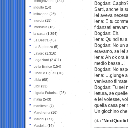
Immigrazione
(734)
Bogdan: Capito?
indulto
(14)
Sarti, anche la 
inflazione
(26)
lei aveva necess
Ingroia
(15)
Iena: E tu comme
fidanzati eravam
Interviste
(16)
Bogdan: Eh.
la casta
(1.394)
Iena: Quindi tu a
La Destra
(45)
Bogdan: No un at
La Sapienza
(5)
eravamo, se lei a
Lavoro
(1.316)
Iena: Ah ok ora 
LegaNord
(2.411)
medio bassa…
Letta Enrico
(154)
Bogdan: No aspe
Liberi e Uguali
(10)
Iena: …giunge al
Libia
(68)
venivano filmate
Libri
(33)
Bogdan: Tu sei mo
lettura, se quell
Liguria Futurista
(25)
e lei volesse, vo
mafia
(543)
quella casa per 
manifesto
(7)
Un giochino che 
Margherita
(16)
Maroni
(171)
(da “
NextQuotid
Mastella
(16)