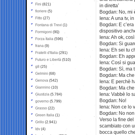
Fini
(821)
in diretta’
fioriere
(5)
Bogdan: No, mi è
Iena: A una tv, i
Fitto
(27)
Bogdan: E c’era 
Fontana di Trevi
(1)
dispositivo anch
Formigoni
(90)
Iena: Ah ok, cos
Forza Italia
(596)
Bogdan: Si gua
frana
(9)
Iena: Eh sei tu c
Fratelli d'Italia
(291)
Bogdan: Eh app
Futuro e Libertà
(510)
Iena: Così si gua
g8
(25)
Bogdan: Sì, ma 
Gelmini
(68)
Bogdan: Ma che 
Genova
(542)
Iena: E perchè h
Bogdan: Ma che 
Giannino
(10)
Iena: Vabbè lo s
Giustizia
(5.784)
Bogdan: No!
governo
(5.799)
Iena: Non ce lo 
Grasso
(22)
Bogdan: No non
Green Italia
(1)
Verso la fine de
Grillo
(2.941)
scambiato con u
Idv
(4)
bocca quello che