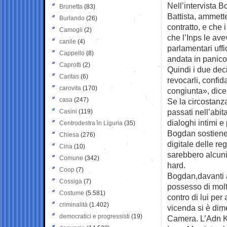
Nell’intervista 
Brunetta
(83)
Battista, ammett
Burlando
(26)
contratto, e che 
Camogli
(2)
che l’Inps le ave
canile
(4)
parlamentari uffi
Cappello
(8)
andata in panico,
Caprotti
(2)
Quindi i due deci
Caritas
(6)
revocarli, confid
carovita
(170)
congiunta», dice
casa
(247)
Se la circostanz
passati nell’abit
Casini
(119)
dialoghi intimi e p
Centrodestra in Liguria
(35)
Bogdan sostiene 
Chiesa
(276)
digitale delle re
Cina
(10)
sarebbero alcuni 
Comune
(342)
hard.
Coop
(7)
Bogdan,davanti a
Cossiga
(7)
possesso di molto
Costume
(5.581)
contro di lui per
criminalità
(1.402)
vicenda si è dim
democratici e progressisti
(19)
Camera. L’Adn Kr