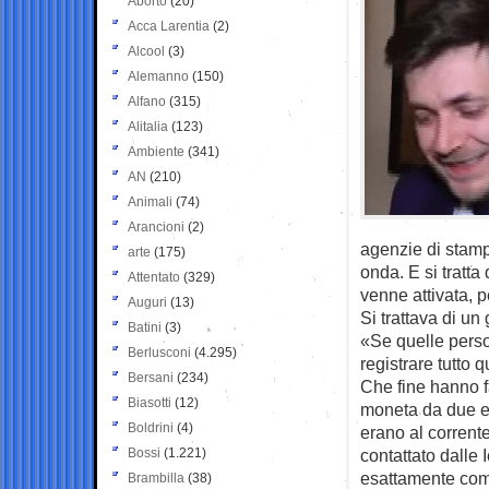
Aborto
(20)
Acca Larentia
(2)
Alcool
(3)
Alemanno
(150)
Alfano
(315)
Alitalia
(123)
Ambiente
(341)
AN
(210)
Animali
(74)
Arancioni
(2)
agenzie di stamp
arte
(175)
onda. E si tratta
Attentato
(329)
venne attivata, p
Auguri
(13)
Si trattava di un 
Batini
(3)
«Se quelle perso
Berlusconi
(4.295)
registrare tutto 
Bersani
(234)
Che fine hanno f
Biasotti
(12)
moneta da due eu
Boldrini
(4)
erano al corrente
Bossi
(1.221)
contattato dalle
esattamente com
Brambilla
(38)