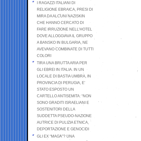
I RAGAZZI ITALIANI DI
RELIGIONE EBRAICA, PRESI DI
MIRA DA ALCUNI NAZISKIN
CHE HANNO CERCATO DI
FARE IRRUZIONE NELL’HOTEL
DOVE ALLOGGIAVA IL GRUPPO
A BANSKO IN BULGARIA, NE
AVEVANO COMBINATE DI TUTTI
COLORI
TIRA UNA BRUTTA ARIA PER
GLI EBREI IN ITALIA. IN UN
LOCALE DI BASTIA UMBRA, IN
PROVINCIA DI PERUGIA, E’
STATO ESPOSTO UN
CARTELLO ANTISEMITA: “NON
SONO GRADITI ISRAELIANI E
SOSTENITORI DELLA
SUDDETTA PSEUDO-NAZIONE
AUTRICE DI PULIZIA ETNICA,
DEPORTAZIONE E GENOCIDI
GLI EX “MAGA”? UNA