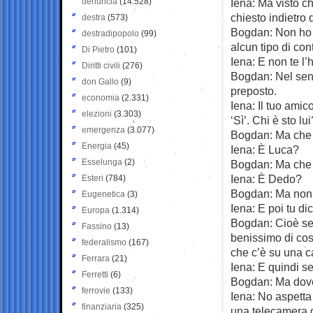
denuncia
(14.528)
Iena: Ma visto ch
chiesto indietro 
destra
(573)
Bogdan: Non ho p
destradipopolo
(99)
alcun tipo di cont
Di Pietro
(101)
Iena: E non te l’
Diritti civili
(276)
Bogdan: Nel sens
don Gallo
(9)
preposto.
economia
(2.331)
Iena: Il tuo amico
elezioni
(3.303)
‘Sì’. Chi è sto lui
emergenza
(3.077)
Bogdan: Ma che
Energia
(45)
Iena: È Luca?
Esselunga
(2)
Bogdan: Ma che
Iena: È Dedo?
Esteri
(784)
Bogdan: Ma non 
Eugenetica
(3)
Iena: E poi tu di
Europa
(1.314)
Bogdan: Cioè se 
Fassino
(13)
benissimo di cosa
federalismo
(167)
che c’è su una 
Ferrara
(21)
Iena: E quindi s
Ferretti
(6)
Bogdan: Ma dove
ferrovie
(133)
Iena: No aspetta 
finanziaria
(325)
una telecamera g