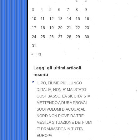
1
2
3
4
5
6
7
8
9
10
11
12
13
14
15
16
17
18
19
20
21
22
23
24
25
26
27
28
29
30
31
« Lug
Leggi gli ultimi articoli
inseriti
IL PO, FIUME PIU’ LUNGO
D’ITALIA, NON E’ MAI STATO
COSI’ BASSO. LA SICCITA’ STA
METTENDO A DURA PROVA I
SUOI VOLUMI D’ACQUA: AL
NORD NON PIOVE DA TRE
MESI,LA SITUAZIONE DEI FIUMI
E’ DRAMMATICA IN TUTTA
EUROPA