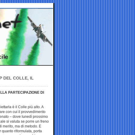
 DEL COLLE, IL
LLA PARTECIPAZIONE DI
ttarla è il Colle più alto. A
are con cui il provvedimento
Senato – dove lunedì prossimo
ale si valuta se porre un freno
i merito, ma di metodo. E
 quanto riformulata, porta