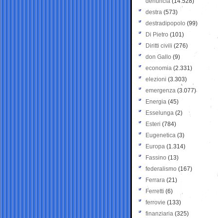
denuncia
(14.528)
destra
(573)
destradipopolo
(99)
Di Pietro
(101)
Diritti civili
(276)
don Gallo
(9)
economia
(2.331)
elezioni
(3.303)
emergenza
(3.077)
Energia
(45)
Esselunga
(2)
Esteri
(784)
Eugenetica
(3)
Europa
(1.314)
Fassino
(13)
federalismo
(167)
Ferrara
(21)
Ferretti
(6)
ferrovie
(133)
finanziaria
(325)