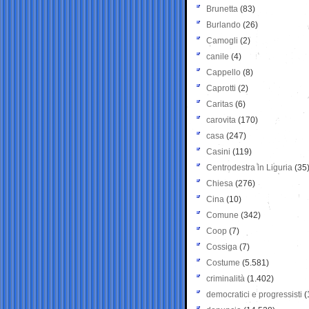
Brunetta
(83)
Burlando
(26)
Camogli
(2)
canile
(4)
Cappello
(8)
Caprotti
(2)
Caritas
(6)
carovita
(170)
casa
(247)
Casini
(119)
Centrodestra in Liguria
(35
Chiesa
(276)
Cina
(10)
Comune
(342)
Coop
(7)
Cossiga
(7)
Costume
(5.581)
criminalità
(1.402)
democratici e progressisti
(