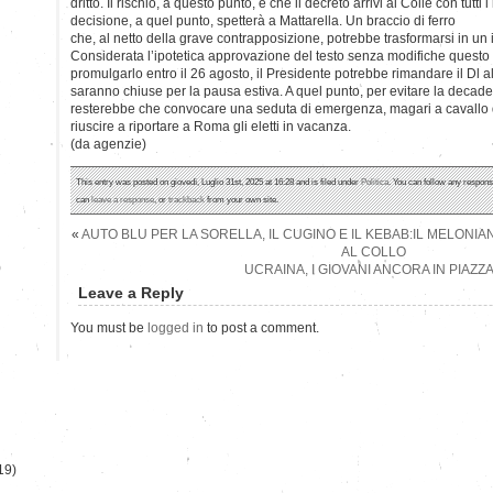
dritto. Il rischio, a questo punto, è che il decreto arrivi al Colle con tutti i
decisione, a quel punto, spetterà a Mattarella. Un braccio di ferro
che, al netto della grave contrapposizione, potrebbe trasformarsi in un 
Considerata l’ipotetica approvazione del testo senza modifiche questo 
promulgarlo entro il 26 agosto, il Presidente potrebbe rimandare il D
saranno chiuse per la pausa estiva. A quel punto, per evitare la decad
resterebbe che convocare una seduta di emergenza, magari a cavallo di
riuscire a riportare a Roma gli eletti in vacanza.
(da agenzie)
This entry was posted on giovedì, Luglio 31st, 2025 at 16:28 and is filed under
Politica
. You can follow any respons
can
leave a response
, or
trackback
from your own site.
«
AUTO BLU PER LA SORELLA, IL CUGINO E IL KEBAB:IL MELONIA
AL COLLO
)
UCRAINA, I GIOVANI ANCORA IN PIAZ
Leave a Reply
You must be
logged in
to post a comment.
19)