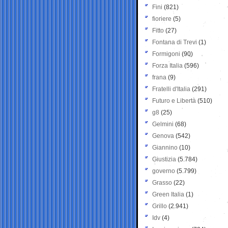
Fini
(821)
fioriere
(5)
Fitto
(27)
Fontana di Trevi
(1)
Formigoni
(90)
Forza Italia
(596)
frana
(9)
Fratelli d'Italia
(291)
Futuro e Libertà
(510)
g8
(25)
Gelmini
(68)
Genova
(542)
Giannino
(10)
Giustizia
(5.784)
governo
(5.799)
Grasso
(22)
Green Italia
(1)
Grillo
(2.941)
Idv
(4)