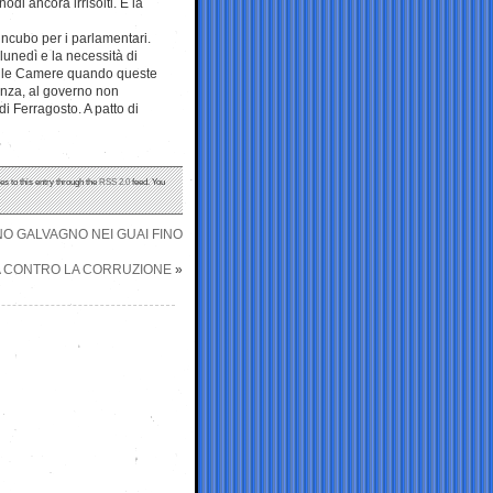
 nodi ancora irrisolti. E la
incubo per i parlamentari.
lunedì e la necessità di
l alle Camere quando queste
enza, al governo non
 Ferragosto. A patto di
es to this entry through the
RSS 2.0
feed. You
NO GALVAGNO NEI GUAI FINO
ZA CONTRO LA CORRUZIONE
»