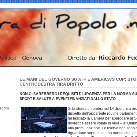
LE MANI DEL GOVERNO SU ATP E AMERICA’S CUP: STOP
CENTRODESTRA TIRA DRITTO
NON CI SAREBBERO I REQUISITI DI URGENZA PER LA NORMA SU
SPORT E SALUTE A EVENTI FINANZIATI DALLO STATO
il.com
Si fa strada un’ombra sul Dl Sport. E a proie
dispetto dell’apparente routine parlament
ha lasciato la Camera per approdare al 
dovrebbe essere votato in Aula – al Quirin
alla promulgazione. Le riserve non sono d
riguardano soprattutto una norma che, per