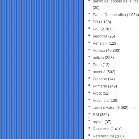
partito del popolo della libe
(30)
Partito Democratico
(1.034)
PD
(1.188)
PdL
(2.781)
pedofilia
(25)
Pensioni
(129)
Politica
(40.803)
polizia
(253)
Porto
(12)
povertà
(502)
Presepe
(14)
Primarie
(149)
Prodi
(52)
Provincia
(139)
radici e valori
(3.682)
RAI
(359)
rapine
(37)
Razzismo
(1.410)
Referendum
(200)