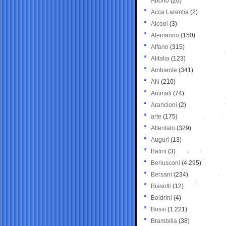
Aborto
(20)
Acca Larentia
(2)
Alcool
(3)
Alemanno
(150)
Alfano
(315)
Alitalia
(123)
Ambiente
(341)
AN
(210)
Animali
(74)
Arancioni
(2)
arte
(175)
Attentato
(329)
Auguri
(13)
Batini
(3)
Berlusconi
(4.295)
Bersani
(234)
Biasotti
(12)
Boldrini
(4)
Bossi
(1.221)
Brambilla
(38)