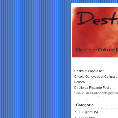
Destra di Popolo.net
Circolo Genovese di Cultura e
Politica
Diretto da Riccardo Fucile
Scrivici: destradipopolo@gma
Categorie
100 giorni
(5)