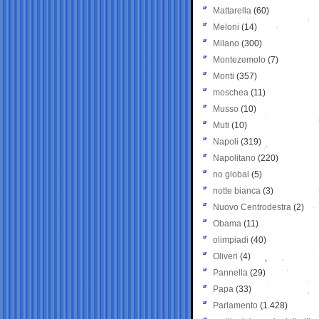
Mattarella
(60)
Meloni
(14)
Milano
(300)
Montezemolo
(7)
Monti
(357)
moschea
(11)
Musso
(10)
Muti
(10)
Napoli
(319)
Napolitano
(220)
no global
(5)
notte bianca
(3)
Nuovo Centrodestra
(2)
Obama
(11)
olimpiadi
(40)
Oliveri
(4)
Pannella
(29)
Papa
(33)
Parlamento
(1.428)