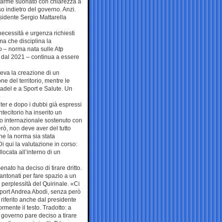
llarme suonato con chiarezza a
 indietro del governo. Anzi.
esidente Sergio Mattarella
 necessità e urgenza richiesti
ma che disciplina la
to – norma nata sulle Atp
ino dal 2021 – continua a essere
edeva la creazione di un
e del territorio, mentre le
padel e a Sport e Salute. Un
iter e dopo i dubbi già espressi
ntecitorio ha inserito un
 internazionale sostenuto con
erò, non deve aver del tutto
che la norma sia stata
Di qui la valutazione in corso:
ocata all’interno di un
ato ha deciso di tirare dritto.
ntonati per fare spazio a un
 perplessità del Quirinale. «Ci
 Sport Andrea Abodi, senza però
riferito anche dal presidente
rmente il testo. Tradotto: a
l governo pare deciso a tirare