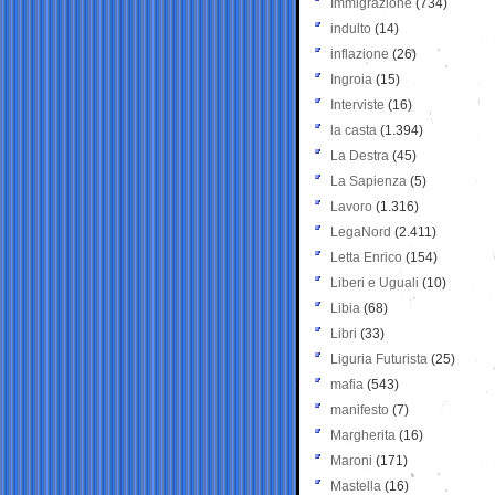
Immigrazione
(734)
indulto
(14)
inflazione
(26)
Ingroia
(15)
Interviste
(16)
la casta
(1.394)
La Destra
(45)
La Sapienza
(5)
Lavoro
(1.316)
LegaNord
(2.411)
Letta Enrico
(154)
Liberi e Uguali
(10)
Libia
(68)
Libri
(33)
Liguria Futurista
(25)
mafia
(543)
manifesto
(7)
Margherita
(16)
Maroni
(171)
Mastella
(16)