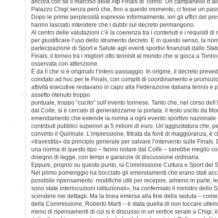
ancora con sé il marchio delle Atp Finals di Torino. Un campanello d’a
Palazzo Chigi senza però che, fino a questo momento, ci fosse un passo
Dopo le prime perplessità espresse informalmente, ieri gli uffici del pr
hanno lasciato intendere che i dubbi sul decreto permangono.
Al centro delle valutazioni c’è la coerenza tra i contenuti e i requisiti di
per giustificare l’uso dello strumento decreto. E in questo senso, la nor
partecipazione di Sport e Salute agli eventi sportivi finanziati dallo Sta
Finals, il torneo tra i migliori otto tennisti al mondo che si gioca a Tor
osservata con attenzione.
È da lì che si è originato l’intero passaggio. In origine, il decreto prev
comitato ad hoc per le Finals, con compiti di coordinamento e promozion
attività esecutive restavano in capo alla Federazione italiana tennis e 
assetto ritenuto troppo
puntuale, troppo “cucito” sull’evento torinese. Tanto che, nel corso dell’
dal Colle, si è cercato di generalizzarne la portata: il testo uscito da Mo
emendamento che estende la norma a ogni evento sportivo nazionale o
contributi pubblici superiori ai 5 milioni di euro. Un’aggiustatura che, p
convinto il Quirinale. L’impressione, filtrata da fonti di maggioranza, è 
«travestita» da principio generale per salvare l’intervento sulle Finals. 
una norma di questo tipo – fanno notare dal Colle – sarebbe meglio coll
disegno di legge, con tempi e garanzie di discussione ordinaria.
Eppure, proprio su questo punto, la Commissione Cultura e Sport del Sen
Nel primo pomeriggio ha bocciato gli emendamenti che erano stati acca
possibile ripensamento: modifiche utili per recepire, almeno in parte, le
sono state interlocuzioni istituzionali», ha confermato il ministro dello
scendere nei dettagli. Ma la linea emersa alla fine della seduta – come 
della Commissione, Roberto Marti – è stata quella di non toccare ulterio
meno di ripensamenti di cui si è discusso in un vertice serale a Chigi, i