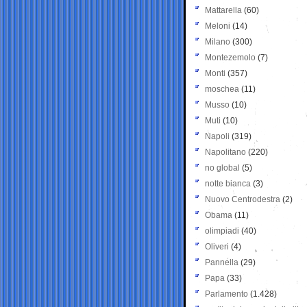
Mattarella
(60)
Meloni
(14)
Milano
(300)
Montezemolo
(7)
Monti
(357)
moschea
(11)
Musso
(10)
Muti
(10)
Napoli
(319)
Napolitano
(220)
no global
(5)
notte bianca
(3)
Nuovo Centrodestra
(2)
Obama
(11)
olimpiadi
(40)
Oliveri
(4)
Pannella
(29)
Papa
(33)
Parlamento
(1.428)