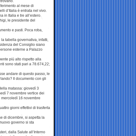
 trovano.
iferimento al mese di
li d’Italia è entrata nel vivo.
in Italia e tre all’estero.
higi, le presidente del
tamento e pasti. Poca roba,
la tabella governativa, infatti,
esidenza del Consiglio siano
12 persone esterne a Palazzo
ente più alto rispetto alla
enti sono stati pari a 78.674,22;
sse andare di questo passo, le
rlando? Il documento con gli
della matassa: giovedì 3
unedì 7 novembre vertice dei
 e mercoledì 16 novembre
ro giorni effettivi di trasferta
e di dicembre, si aspetta la
 nuovo governo si sta
teri, dalla Salute all’Interno