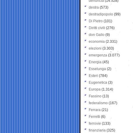
denuncia
(14.528)
destra
(573)
destradipopolo
(99)
Di Pietro
(101)
Diritti civili
(276)
don Gallo
(9)
economia
(2.331)
elezioni
(3.303)
emergenza
(3.077)
Energia
(45)
Esselunga
(2)
Esteri
(784)
Eugenetica
(3)
Europa
(1.314)
Fassino
(13)
federalismo
(167)
Ferrara
(21)
Ferretti
(6)
ferrovie
(133)
finanziaria
(325)