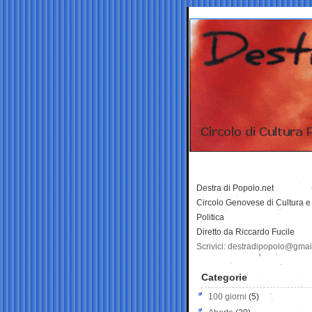
Destra di Popolo.net
Circolo Genovese di Cultura e
Politica
Diretto da Riccardo Fucile
Scrivici: destradipopolo@gma
Categorie
100 giorni
(5)