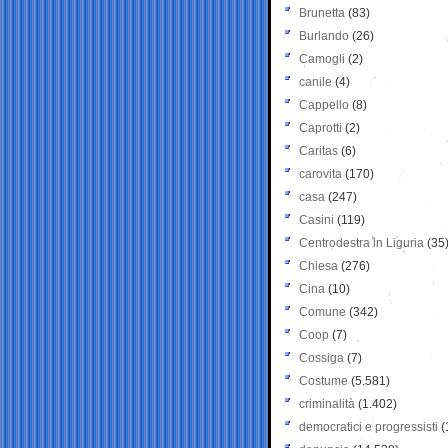
Brunetta
(83)
Burlando
(26)
Camogli
(2)
canile
(4)
Cappello
(8)
Caprotti
(2)
Caritas
(6)
carovita
(170)
casa
(247)
Casini
(119)
Centrodestra in Liguria
(35
Chiesa
(276)
Cina
(10)
Comune
(342)
Coop
(7)
Cossiga
(7)
Costume
(5.581)
criminalità
(1.402)
democratici e progressisti
(