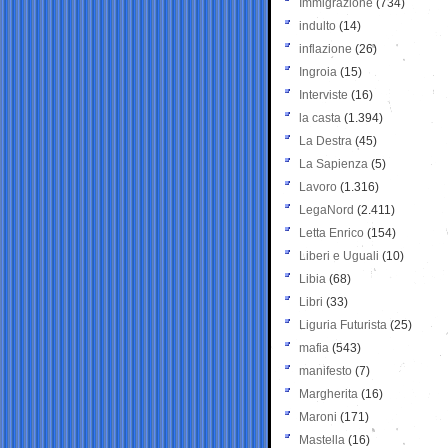
Immigrazione
(734)
indulto
(14)
inflazione
(26)
Ingroia
(15)
Interviste
(16)
la casta
(1.394)
La Destra
(45)
La Sapienza
(5)
Lavoro
(1.316)
LegaNord
(2.411)
Letta Enrico
(154)
Liberi e Uguali
(10)
Libia
(68)
Libri
(33)
Liguria Futurista
(25)
mafia
(543)
manifesto
(7)
Margherita
(16)
Maroni
(171)
Mastella
(16)