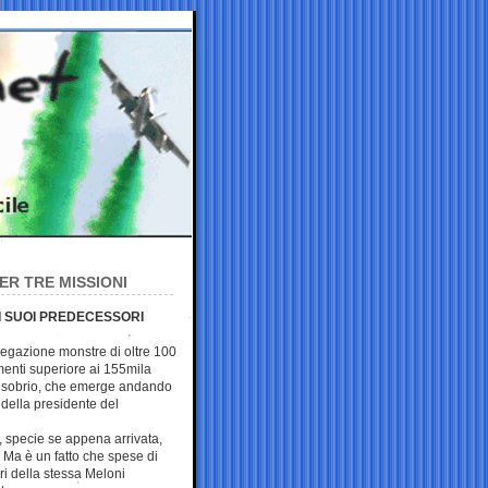
ER TRE MISSIONI
I SUOI PREDECESSORI
 delegazione monstre di oltre 100
menti superiore ai 155mila
o sobrio, che emerge andando
i della presidente del
r, specie se appena arrivata,
so. Ma è un fatto che spese di
i della stessa Meloni