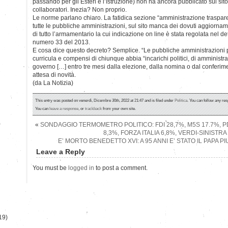
passando per gli Esteri e l’Istruzione) non ha ancora pubblicato sul sito
collaboratori. Inezia? Non proprio.
Le norme parlano chiaro. La fatidica sezione “amministrazione traspare
tutte le pubbliche amministrazioni, sul sito manca dei dovuti aggiorname
di tutto l’armamentario la cui indicazione on line è stata regolata nel de
numero 33 del 2013.
E cosa dice questo decreto? Semplice. “Le pubbliche amministrazioni
curricula e compensi di chiunque abbia “incarichi politici, di amministra
governo […] entro tre mesi dalla elezione, dalla nomina o dal conferimen
attesa di novità.
(da La Notizia)
This entry was posted on venerdì, Dicembre 30th, 2022 at 21:47 and is filed under
Politica
. You can follow any res
You can
leave a response
, or
trackback
from your own site.
)
«
SONDAGGIO TERMOMETRO POLITICO: FDI 28,7%, M5S 17.7%, PD
8,3%, FORZA ITALIA 6,8%, VERDI-SINISTRA
E’ MORTO BENEDETTO XVI: A 95 ANNI E’ STATO IL PAPA 
Leave a Reply
You must be
logged in
to post a comment.
19)