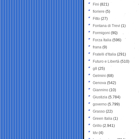
Fini
(821)
fioriere
(5)
Fitto
(27)
Fontana di Trevi
(1)
Formigoni
(90)
Forza Italia
(596)
frana
(9)
Fratelli d'Italia
(291)
Futuro e Libertà
(510)
g8
(25)
Gelmini
(68)
Genova
(542)
Giannino
(10)
Giustizia
(5.784)
governo
(5.799)
Grasso
(22)
Green Italia
(1)
Grillo
(2.941)
Idv
(4)