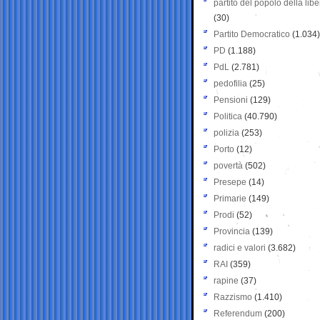
partito del popolo della libe
(30)
Partito Democratico
(1.034)
PD
(1.188)
PdL
(2.781)
pedofilia
(25)
Pensioni
(129)
Politica
(40.790)
polizia
(253)
Porto
(12)
povertà
(502)
Presepe
(14)
Primarie
(149)
Prodi
(52)
Provincia
(139)
radici e valori
(3.682)
RAI
(359)
rapine
(37)
Razzismo
(1.410)
Referendum
(200)