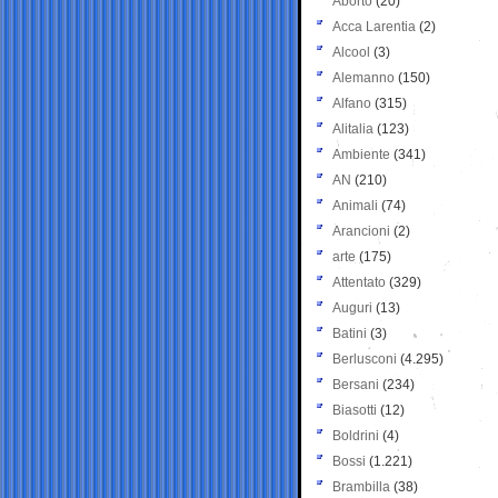
Aborto
(20)
Acca Larentia
(2)
Alcool
(3)
Alemanno
(150)
Alfano
(315)
Alitalia
(123)
Ambiente
(341)
AN
(210)
Animali
(74)
Arancioni
(2)
arte
(175)
Attentato
(329)
Auguri
(13)
Batini
(3)
Berlusconi
(4.295)
Bersani
(234)
Biasotti
(12)
Boldrini
(4)
Bossi
(1.221)
Brambilla
(38)