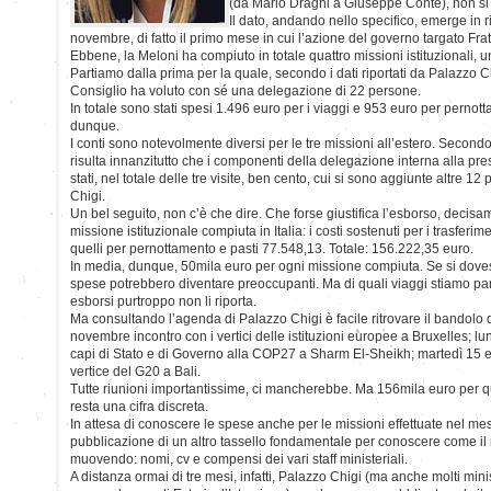
(da Mario Draghi a Giuseppe Conte), non si
Il dato, andando nello specifico, emerge in r
novembre, di fatto il primo mese in cui l’azione del governo targato Fratel
Ebbene, la Meloni ha compiuto in totale quattro missioni istituzionali, una 
Partiamo dalla prima per la quale, secondo i dati riportati da Palazzo C
Consiglio ha voluto con sé una delegazione di 22 persone.
In totale sono stati spesi 1.496 euro per i viaggi e 953 euro per pernot
dunque.
I conti sono notevolmente diversi per le tre missioni all’estero. Secondo 
risulta innanzitutto che i componenti della delegazione interna alla pr
stati, nel totale delle tre visite, ben cento, cui si sono aggiunte altre 
Chigi.
Un bel seguito, non c’è che dire. Che forse giustifica l’esborso, decisam
missione istituzionale compiuta in Italia: i costi sostenuti per i trasferim
quelli per pernottamento e pasti 77.548,13. Totale: 156.222,35 euro.
In media, dunque, 50mila euro per ogni missione compiuta. Se si dove
spese potrebbero diventare preoccupanti. Ma di quali viaggi stiamo pa
esborsi purtroppo non li riporta.
Ma consultando l’agenda di Palazzo Chigi è facile ritrovare il bandolo 
novembre incontro con i vertici delle istituzioni europee a Bruxelles; l
capi di Stato e di Governo alla COP27 a Sharm El-Sheikh; martedì 15
vertice del G20 a Bali.
Tutte riunioni importantissime, ci mancherebbe. Ma 156mila euro per quatt
resta una cifra discreta.
In attesa di conoscere le spese anche per le missioni effettuate nel mes
pubblicazione di un altro tassello fondamentale per conoscere come il
muovendo: nomi, cv e compensi dei vari staff ministeriali.
A distanza ormai di tre mesi, infatti, Palazzo Chigi (ma anche molti minis