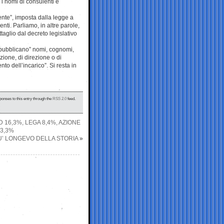
 i nomi di consulenti e
nte”, imposta dalla legge a
nti. Parliamo, in altre parole,
ttaglio dal decreto legislativo
 pubblicano” nomi, cognomi,
zione, di direzione o di
to dell’incarico”. Si resta in
ponses to this entry through the
RSS 2.0
feed.
 16,3%, LEGA 8,4%, AZIONE
 3,3%
PIU’ LONGEVO DELLA STORIA
»