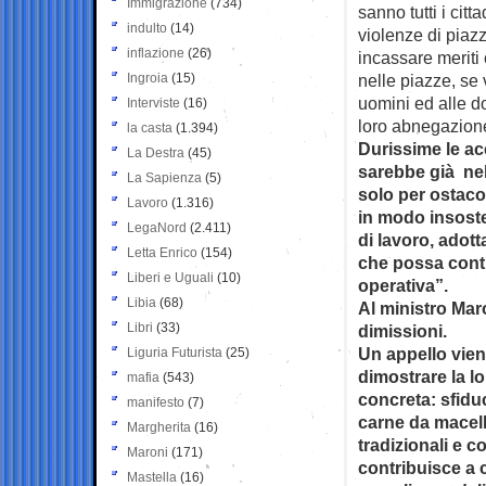
Immigrazione
(734)
sanno tutti i citt
indulto
(14)
violenze di piaz
inflazione
(26)
incassare meriti
Ingroia
(15)
nelle piazze, se v
uomini ed alle do
Interviste
(16)
loro abnegazione,
la casta
(1.394)
Durissime le acc
La Destra
(45)
sarebbe già nell
La Sapienza
(5)
solo per ostacol
Lavoro
(1.316)
in modo insoste
LegaNord
(2.411)
di lavoro, ado
Letta Enrico
(154)
che possa contri
Liberi e Uguali
(10)
operativa”.
Libia
(68)
Al ministro Maro
Libri
(33)
dimissioni.
Un appello vien
Liguria Futurista
(25)
dimostrare la lo
mafia
(543)
concreta: sfidu
manifesto
(7)
carne da macell
Margherita
(16)
tradizionali e c
Maroni
(171)
contribuisce a 
Mastella
(16)