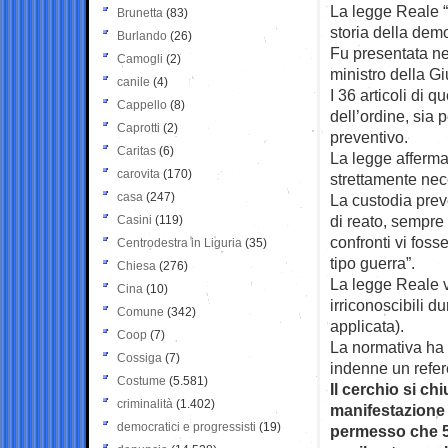
La legge Reale “
Brunetta
(83)
storia della demo
Burlando
(26)
Fu presentata ne
Camogli
(2)
ministro della G
canile
(4)
I 36 articoli di 
Cappello
(8)
dell’ordine, sia 
Caprotti
(2)
preventivo.
Caritas
(6)
La legge affermava
carovita
(170)
strettamente nec
casa
(247)
La custodia prev
di reato, sempre 
Casini
(119)
confronti vi fosse
Centrodestra in Liguria
(35)
tipo guerra”.
Chiesa
(276)
La legge Reale vi
Cina
(10)
irriconoscibili d
Comune
(342)
applicata).
Coop
(7)
La normativa ha 
Cossiga
(7)
indenne un refe
Costume
(5.581)
Il cerchio si ch
criminalità
(1.402)
manifestazione 
democratici e progressisti
(19)
permesso che 5