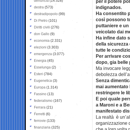
denuncia
(14.528)
per il potere pol
indignados.
destra
(573)
Ha consentito p
destradipopolo
(99)
così possono t
Di Pietro
(101)
puttaniere e un
Diritti civili
(276)
veicolato dai m
don Gallo
(9)
Ha infine dato 
economia
(2.331)
della sicurezza
elezioni
(3.303)
tutte le condiz
emergenza
(3.077)
Per arrivare cos
Energia
(45)
dopo, gia belle
Esselunga
(2)
Ma invocare legg
debolezza dell’a
Esteri
(784)
Senza dimentica
Eugenetica
(3)
mai aumentato l
Europa
(1.314)
restringere le li
Fassino
(13)
E poi quale pe
federalismo
(167)
a Maroni e a Ber
Ferrara
(21)
manifestato dis
Ferretti
(6)
La realtà è un’al
ferrovie
(133)
organizzazione d
finanziaria
(325)
che a loro volta 