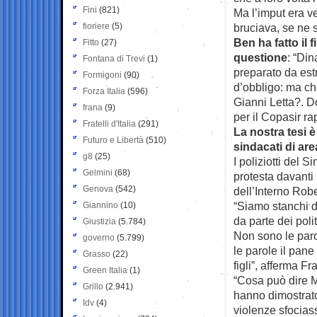
Fini
(821)
Ma l’imput era v
fioriere
(5)
bruciava, se ne
Ben ha fatto il 
Fitto
(27)
questione
: “Din
Fontana di Trevi
(1)
preparato da est
Formigoni
(90)
d’obbligo: ma che
Forza Italia
(596)
Gianni Letta?. Do
frana
(9)
per il Copasir rap
Fratelli d'Italia
(291)
La nostra tesi 
Futuro e Libertà
(510)
sindacati di area
g8
(25)
I poliziotti del 
Gelmini
(68)
protesta davanti
Genova
(542)
dell’Interno Robe
“Siamo stanchi di
Giannino
(10)
da parte dei poli
Giustizia
(5.784)
Non sono le paro
governo
(5.799)
le parole il pane
Grasso
(22)
figli”, afferma 
Green Italia
(1)
“Cosa può dire Ma
Grillo
(2.941)
hanno dimostrato
Idv
(4)
violenze sfocias