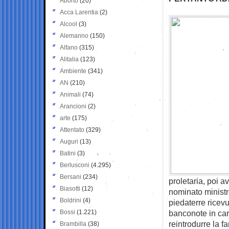
Aborto
(20)
Acca Larentia
(2)
Alcool
(3)
Alemanno
(150)
Alfano
(315)
Alitalia
(123)
Ambiente
(341)
AN
(210)
Animali
(74)
Arancioni
(2)
arte
(175)
Attentato
(329)
Auguri
(13)
Batini
(3)
Berlusconi
(4.295)
Bersani
(234)
proletaria, poi a
Biasotti
(12)
nominato ministro
Boldrini
(4)
piedaterre ricevut
Bossi
(1.221)
banconote in car
reintrodurre la 
Brambilla
(38)