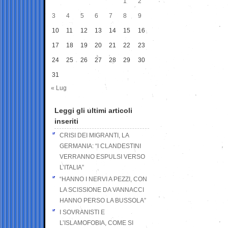
1
2
3
4
5
6
7
8
9
10
11
12
13
14
15
16
17
18
19
20
21
22
23
24
25
26
27
28
29
30
31
« Lug
Leggi gli ultimi articoli
inseriti
CRISI DEI MIGRANTI, LA
GERMANIA: “I CLANDESTINI
VERRANNO ESPULSI VERSO
L’ITALIA”
“HANNO I NERVI A PEZZI, CON
LA SCISSIONE DA VANNACCI
HANNO PERSO LA BUSSOLA”
I SOVRANISTI E
L’ISLAMOFOBIA, COME SI