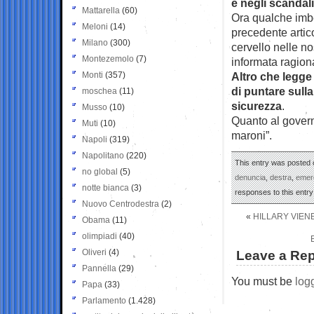
e negli scandali
Mattarella
(60)
Ora qualche imbe
Meloni
(14)
precedente artic
Milano
(300)
cervello nelle nos
Montezemolo
(7)
informata ragion
Monti
(357)
Altro che legge 
di puntare sull
moschea
(11)
sicurezza
.
Musso
(10)
Quanto al govern
Muti
(10)
maroni”.
Napoli
(319)
Napolitano
(220)
This entry was posted o
no global
(5)
denuncia
,
destra
,
emer
notte bianca
(3)
responses to this entr
Nuovo Centrodestra
(2)
«
HILLARY VIENE
Obama
(11)
olimpiadi
(40)
Oliveri
(4)
Leave a Rep
Pannella
(29)
You must be
log
Papa
(33)
Parlamento
(1.428)