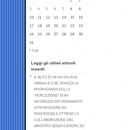
1
2
3
4
5
6
7
8
9
10
11
12
13
14
15
16
17
18
19
20
21
22
23
24
25
26
27
28
29
30
31
« Lug
Leggi gli ultimi articoli
inseriti
IL BLITZ DI SILVIA SALIS AL
VIMINALE CHE SPIAZZA LA
PROPAGANDA SULLA
“PERCEZIONE” DI IN-
SICUREZZA DEI SOVRANISTI:
SI FA RICEVERE DA
PIANTEDOSI E OTTIENE LA
COLLABORAZIONE DEL
MINISTRO SENZA CEDERE SU