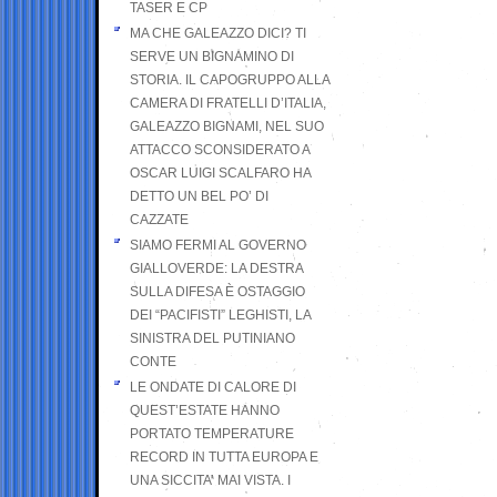
TASER E CP
MA CHE GALEAZZO DICI? TI
SERVE UN BIGNAMINO DI
STORIA. IL CAPOGRUPPO ALLA
CAMERA DI FRATELLI D’ITALIA,
GALEAZZO BIGNAMI, NEL SUO
ATTACCO SCONSIDERATO A
OSCAR LUIGI SCALFARO HA
DETTO UN BEL PO’ DI
CAZZATE
SIAMO FERMI AL GOVERNO
GIALLOVERDE: LA DESTRA
SULLA DIFESA È OSTAGGIO
DEI “PACIFISTI” LEGHISTI, LA
SINISTRA DEL PUTINIANO
CONTE
LE ONDATE DI CALORE DI
QUEST’ESTATE HANNO
PORTATO TEMPERATURE
RECORD IN TUTTA EUROPA E
UNA SICCITA’ MAI VISTA. I