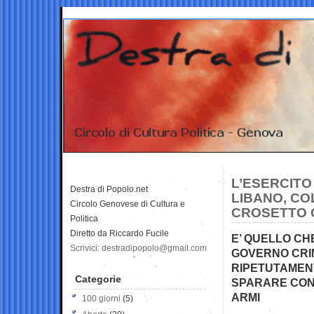
L’ESERCITO
Destra di Popolo.net
LIBANO, CO
Circolo Genovese di Cultura e
CROSETTO 
Politica
Diretto da Riccardo Fucile
E’ QUELLO CH
Scrivici: destradipopolo@gmail.com
GOVERNO CRIM
RIPETUTAMENT
Categorie
SPARARE CONT
ARMI
100 giorni
(5)