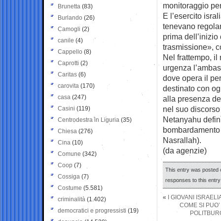
monitoraggio per
Brunetta
(83)
E l’esercito isr
Burlando
(26)
tenevano regolari 
Camogli
(2)
prima dell’inizio
canile
(4)
trasmissione», c
Cappello
(8)
Nel frattempo, i
Caprotti
(2)
urgenza l’ambasci
Caritas
(6)
dove opera il per
carovita
(170)
destinato con ogn
casa
(247)
alla presenza del
nel suo discorso
Casini
(119)
Netanyahu definì
Centrodestra in Liguria
(35)
bombardamento su
Chiesa
(276)
Nasrallah).
Cina
(10)
(da agenzie)
Comune
(342)
Coop
(7)
This entry was posted o
Cossiga
(7)
responses to this entr
Costume
(5.581)
«
I GIOVANI ISRAEL
criminalità
(1.402)
COME SI PUO’
democratici e progressisti
(19)
POLITBURO