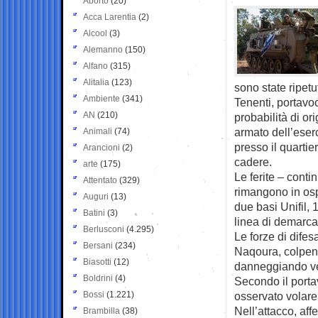
Aborto
(20)
Acca Larentia
(2)
Alcool
(3)
Alemanno
(150)
Alfano
(315)
Alitalia
(123)
sono state ripet
Ambiente
(341)
Tenenti, portavo
AN
(210)
probabilità di or
armato dell’eser
Animali
(74)
presso il quartie
Arancioni
(2)
cadere.
arte
(175)
Le ferite – cont
Attentato
(329)
rimangono in osp
Auguri
(13)
due basi Unifil, 
Batini
(3)
linea di demarca
Berlusconi
(4.295)
Le forze di dife
Bersani
(234)
Naqoura, colpendo
Biasotti
(12)
danneggiando vei
Boldrini
(4)
Secondo il portav
Bossi
(1.221)
osservato volare 
Nell’attacco, aff
Brambilla
(38)